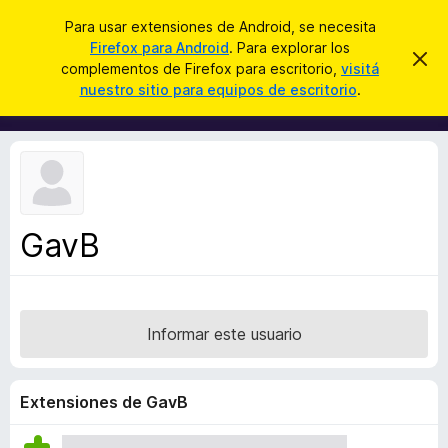
B
Iniciar sesión
Para usar extensiones de Android, se necesita
u
Firefox para Android
. Para explorar los
B
I
s
complementos de Firefox para escritorio,
visitá
g
u
nuestro sitio para equipos de escritorio
.
n
c
s
o
a
r
c
a
r
a
r
e
d
s
o
t
e
r
a
GavB
d
v
i
e
s
c
o
o
Informar este usuario
m
p
l
Extensiones de GavB
e
m