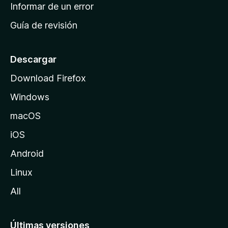
n
Informar de un error
i
Guía de revisión
c
i
o
Descargar
d
Download Firefox
e
Windows
M
o
macOS
z
iOS
i
l
Android
l
Linux
a
All
Últimas versiones