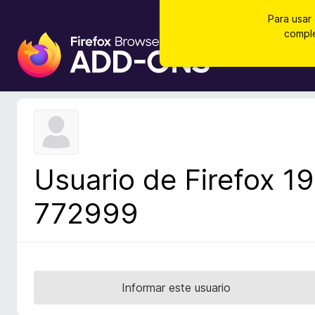
Para usar
comple
B
u
s
c
a
d
o
r
Usuario de Firefox 19
d
e
772999
c
o
m
p
l
Informar este usuario
e
m