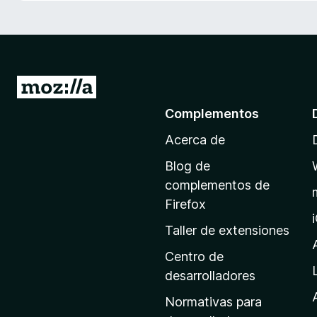
e
n
t
o
s
I
p
r
Complementos
a
a
r
Acerca de
l
a
a
F
Blog de
p
i
complementos de
r
á
Firefox
e
g
Taller de extensiones
f
i
o
n
Centro de
x
a
desarrolladores
d
Normativas para
e