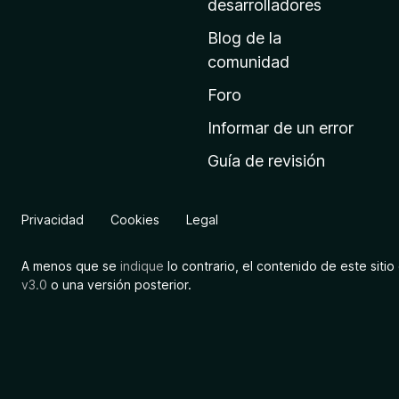
desarrolladores
i
Blog de la
n
comunidad
i
c
Foro
i
Informar de un error
o
Guía de revisión
d
e
M
Privacidad
Cookies
Legal
o
z
A menos que se
indique
lo contrario, el contenido de este sitio 
i
v3.0
o una versión posterior.
l
l
a