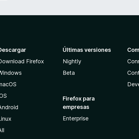
Descargar
Últimas versiones
Com
Download Firefox
Nightly
Con
Windows
Beta
Cont
macOS
Dev
iOS
Firefox para
empresas
Android
Enterprise
Linux
All