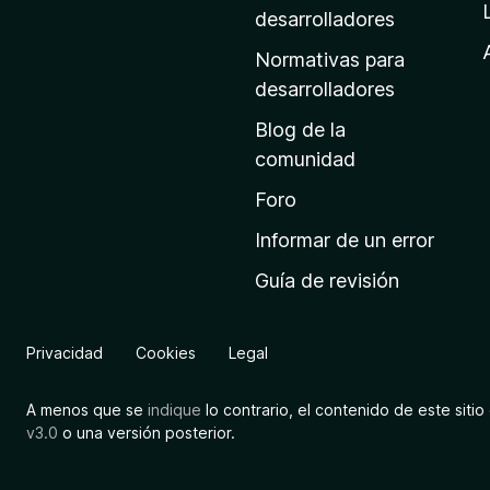
a
desarrolladores
d
Normativas para
e
desarrolladores
i
Blog de la
n
comunidad
i
c
Foro
i
Informar de un error
o
Guía de revisión
d
e
M
Privacidad
Cookies
Legal
o
z
A menos que se
indique
lo contrario, el contenido de este sitio 
i
v3.0
o una versión posterior.
l