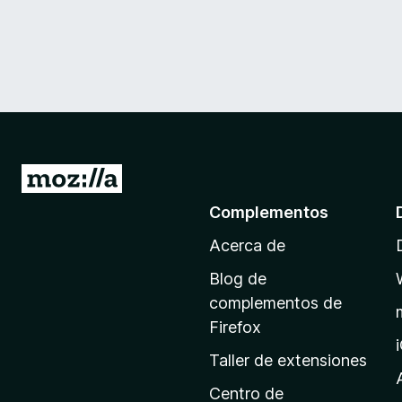
I
r
Complementos
a
Acerca de
l
a
Blog de
p
complementos de
á
Firefox
g
Taller de extensiones
i
n
Centro de