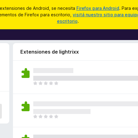
 extensiones de Android, se necesita
Firefox para Android
. Para ex
mentos de Firefox para escritorio,
visitá nuestro sitio para equi
escritorio
.
Extensiones de lightrixx
T
o
d
a
v
í
T
a
o
n
d
o
a