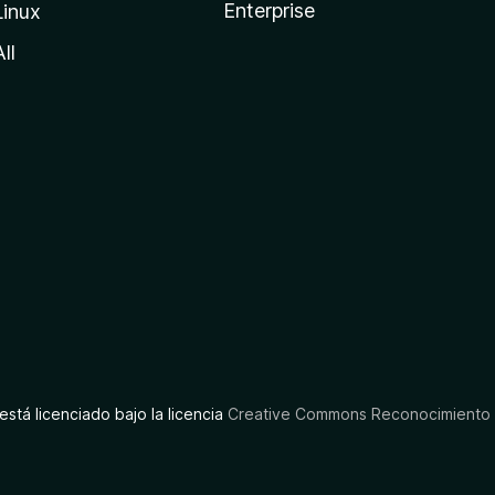
Enterprise
Linux
All
está licenciado bajo la licencia
Creative Commons Reconocimiento C