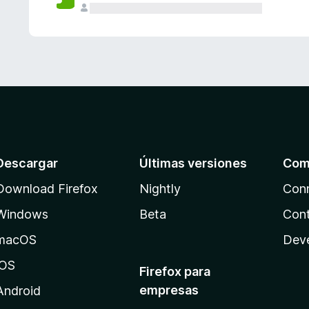
Descargar
Últimas versiones
Com
Download Firefox
Nightly
Con
Windows
Beta
Cont
macOS
Dev
iOS
Firefox para
empresas
Android