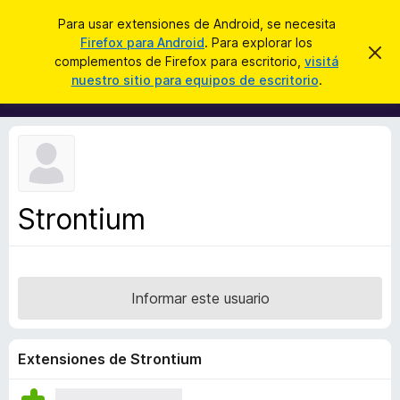
B
Iniciar sesión
Para usar extensiones de Android, se necesita
u
Firefox para Android
. Para explorar los
B
I
s
complementos de Firefox para escritorio,
visitá
g
u
nuestro sitio para equipos de escritorio
.
n
c
s
o
a
r
c
a
r
a
r
e
d
s
o
t
e
r
a
Strontium
d
v
i
e
s
c
o
o
Informar este usuario
m
p
l
Extensiones de Strontium
e
m