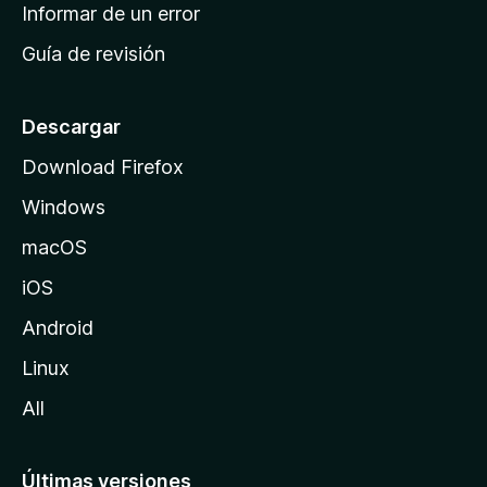
n
Informar de un error
i
Guía de revisión
c
i
o
Descargar
d
Download Firefox
e
Windows
M
o
macOS
z
iOS
i
l
Android
l
Linux
a
All
Últimas versiones