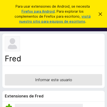
B
Iniciar sesión
Para usar extensiones de Android, se necesita
u
Firefox para Android
. Para explorar los
B
I
s
complementos de Firefox para escritorio,
visitá
g
u
nuestro sitio para equipos de escritorio
.
n
c
s
o
a
r
c
a
r
a
r
e
d
s
o
t
e
r
a
Fred
d
v
i
e
s
c
o
o
Informar este usuario
m
p
l
Extensiones de Fred
e
m