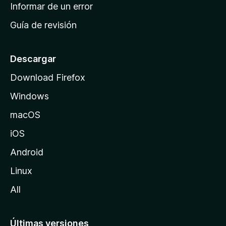
n
Informar de un error
i
Guía de revisión
c
i
o
Descargar
d
Download Firefox
e
Windows
M
o
macOS
z
iOS
i
l
Android
l
Linux
a
All
Últimas versiones