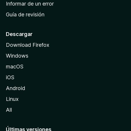
n
Informar de un error
i
Guía de revisión
c
i
o
Descargar
d
Download Firefox
e
Windows
M
o
macOS
z
iOS
i
l
Android
l
Linux
a
All
Últimas versiones