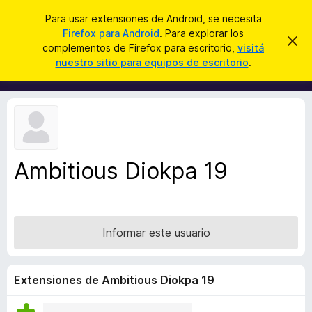
B
Iniciar sesión
Para usar extensiones de Android, se necesita
u
Firefox para Android
. Para explorar los
B
I
s
complementos de Firefox para escritorio,
visitá
g
u
nuestro sitio para equipos de escritorio
.
n
c
s
o
a
r
c
a
r
a
r
e
d
s
o
t
e
r
a
Ambitious Diokpa 19
d
v
i
e
s
c
o
o
Informar este usuario
m
p
l
Extensiones de Ambitious Diokpa 19
e
m