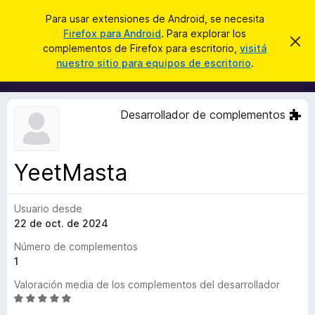
B
Iniciar sesión
Para usar extensiones de Android, se necesita
u
Firefox para Android
. Para explorar los
B
I
s
complementos de Firefox para escritorio,
visitá
g
u
nuestro sitio para equipos de escritorio
.
n
c
s
o
a
r
c
a
r
a
r
Desarrollador de complementos
e
d
s
o
t
e
r
a
YeetMasta
d
v
i
e
s
Usuario desde
c
o
22 de oct. de 2024
o
m
Número de complementos
p
1
l
Valoración media de los complementos del desarrollador
e
S
m
e