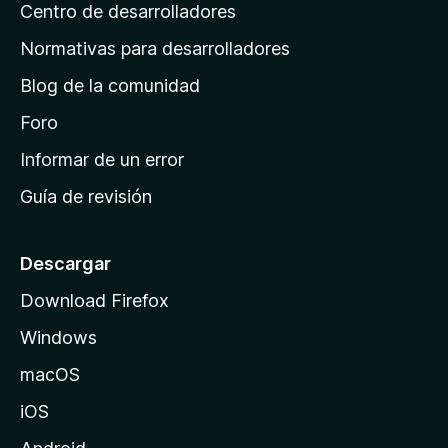
s
Centro de desarrolladores
n
c
i
a
Normativas para desarrolladores
o
d
n
Blog de la comunidad
e
e
i
Foro
s
n
Informar de un error
i
Guía de revisión
c
i
o
Descargar
d
Download Firefox
e
Windows
M
o
macOS
z
iOS
i
l