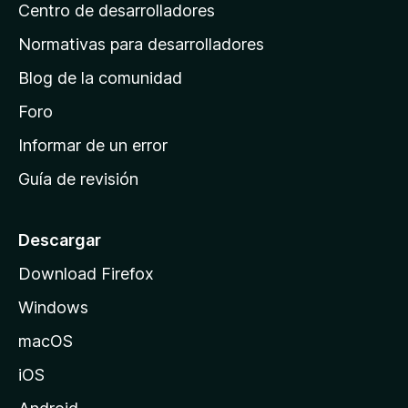
s
Centro de desarrolladores
n
c
i
a
Normativas para desarrolladores
o
d
n
Blog de la comunidad
e
e
i
Foro
s
n
Informar de un error
i
Guía de revisión
c
i
o
Descargar
d
Download Firefox
e
Windows
M
o
macOS
z
iOS
i
l