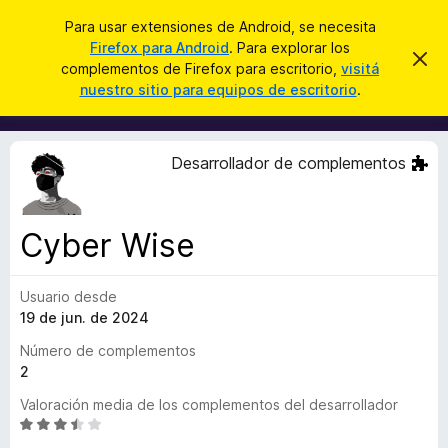
B
Iniciar sesión
Para usar extensiones de Android, se necesita
u
Firefox para Android
. Para explorar los
B
I
s
complementos de Firefox para escritorio,
visitá
g
u
nuestro sitio para equipos de escritorio
.
n
c
s
o
a
r
c
a
r
a
r
Desarrollador de complementos
e
d
s
o
t
e
r
a
Cyber Wise
d
v
i
e
s
Usuario desde
c
o
19 de jun. de 2024
o
m
Número de complementos
p
2
l
Valoración media de los complementos del desarrollador
e
S
m
e