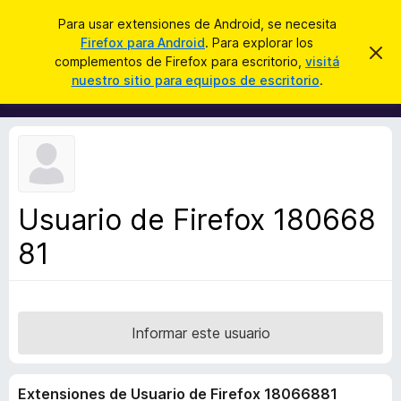
B
Iniciar sesión
Para usar extensiones de Android, se necesita
u
Firefox para Android
. Para explorar los
B
I
s
complementos de Firefox para escritorio,
visitá
g
u
nuestro sitio para equipos de escritorio
.
n
c
s
o
a
r
c
a
r
a
r
e
d
s
o
t
e
r
a
Usuario de Firefox 180668
d
v
i
81
e
s
c
o
o
m
p
Informar este usuario
l
e
Extensiones de Usuario de Firefox 18066881
m