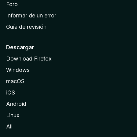
i
Foro
s
n
Informar de un error
i
Guía de revisión
c
i
o
Descargar
d
Download Firefox
e
Windows
M
o
macOS
z
iOS
i
l
Android
l
Linux
a
All