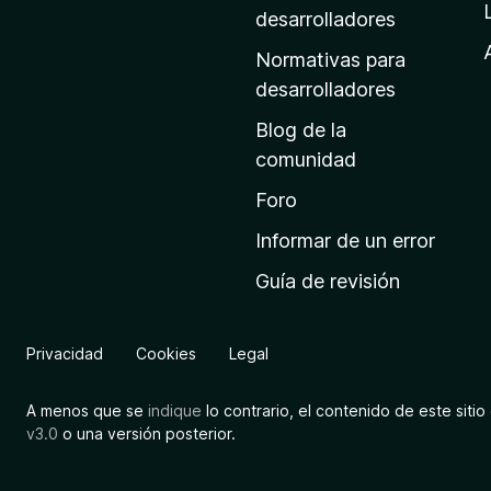
a
desarrolladores
d
Normativas para
e
desarrolladores
i
Blog de la
n
comunidad
i
c
Foro
i
Informar de un error
o
Guía de revisión
d
e
M
Privacidad
Cookies
Legal
o
z
A menos que se
indique
lo contrario, el contenido de este sitio 
i
v3.0
o una versión posterior.
l