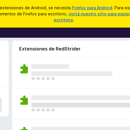
 extensiones de Android, se necesita
Firefox para Android
. Para ex
mentos de Firefox para escritorio,
visitá nuestro sitio para equi
escritorio
.
Extensiones de RedStrider
T
o
d
a
v
í
T
a
o
n
d
o
a