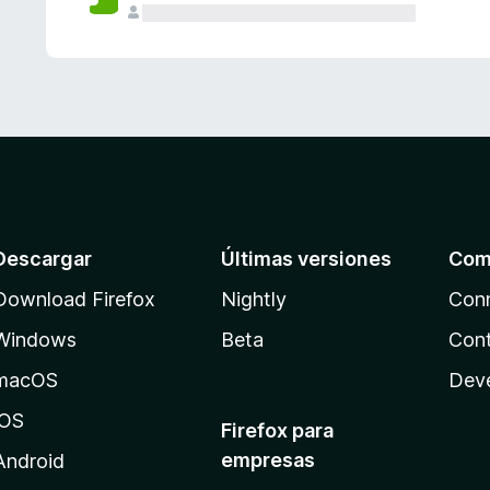
Descargar
Últimas versiones
Com
Download Firefox
Nightly
Con
Windows
Beta
Cont
macOS
Dev
iOS
Firefox para
empresas
Android