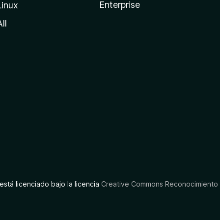
Enterprise
Linux
All
está licenciado bajo la licencia
Creative Commons Reconocimiento C