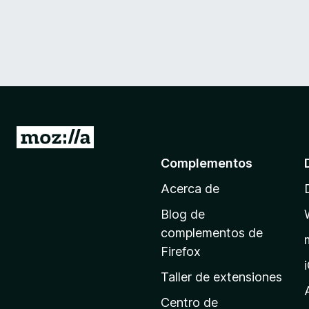
I
r
Complementos
a
Acerca de
l
a
Blog de
p
complementos de
á
Firefox
g
Taller de extensiones
i
n
Centro de