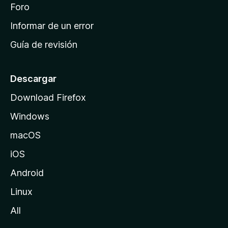
i
Foro
s
n
Informar de un error
i
Guía de revisión
c
i
o
Descargar
d
Download Firefox
e
Windows
M
o
macOS
z
iOS
i
l
Android
l
Linux
a
All