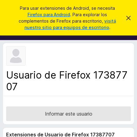
B
Iniciar sesión
Para usar extensiones de Android, se necesita
u
Firefox para Android
. Para explorar los
B
I
s
complementos de Firefox para escritorio,
visitá
g
u
nuestro sitio para equipos de escritorio
.
n
c
s
o
a
r
c
a
r
a
r
e
d
s
o
t
e
r
a
Usuario de Firefox 173877
d
v
i
07
e
s
c
o
o
m
p
Informar este usuario
l
e
Extensiones de Usuario de Firefox 17387707
m