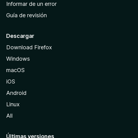
n
Informar de un error
i
Guía de revisión
c
i
o
Descargar
d
Download Firefox
e
Windows
M
o
macOS
z
iOS
i
l
Android
l
Linux
a
All
Últimas versiones