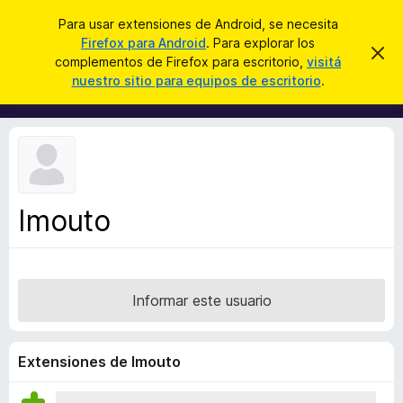
B
Iniciar sesión
Para usar extensiones de Android, se necesita
u
Firefox para Android
. Para explorar los
B
I
s
complementos de Firefox para escritorio,
visitá
g
u
nuestro sitio para equipos de escritorio
.
n
c
s
o
a
r
c
a
r
a
r
e
d
s
o
t
e
r
a
Imouto
d
v
i
e
s
c
o
o
Informar este usuario
m
p
l
Extensiones de Imouto
e
m