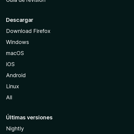
c
i
o
Descargar
d
Download Firefox
e
Windows
M
o
macOS
z
iOS
i
l
Android
l
Linux
a
All
Últimas versiones
Nightly