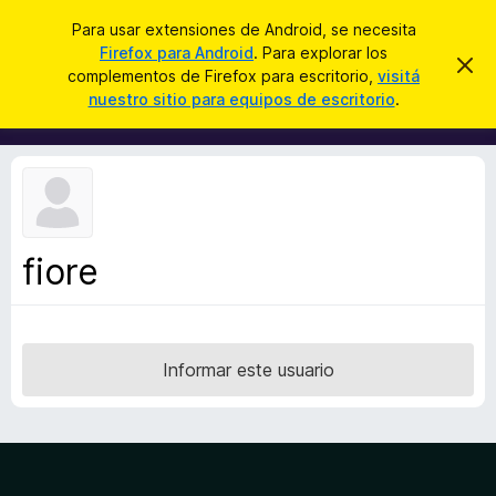
B
Iniciar sesión
Para usar extensiones de Android, se necesita
u
Firefox para Android
. Para explorar los
B
I
s
complementos de Firefox para escritorio,
visitá
g
u
nuestro sitio para equipos de escritorio
.
n
c
s
o
a
r
c
a
r
a
r
e
d
s
o
t
e
r
a
fiore
d
v
i
e
s
c
o
o
Informar este usuario
m
p
l
e
m