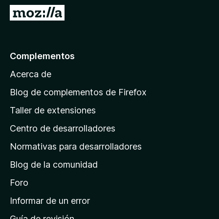
e
I
n
r
t
a
o
l
Complementos
s
a
p
Acerca de
p
a
á
r
Blog de complementos de Firefox
a
g
Taller de extensiones
F
i
i
Centro de desarrolladores
n
r
a
Normativas para desarrolladores
e
d
f
Blog de la comunidad
e
o
i
Foro
x
n
Informar de un error
i
Guía de revisión