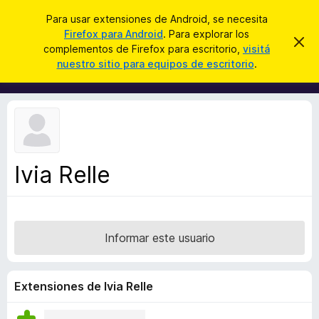
B
Iniciar sesión
Para usar extensiones de Android, se necesita
u
Firefox para Android
. Para explorar los
B
I
s
complementos de Firefox para escritorio,
visitá
g
u
nuestro sitio para equipos de escritorio
.
n
c
s
o
a
r
c
a
r
a
r
e
d
s
o
t
e
r
a
Ivia Relle
d
v
i
e
s
c
o
o
Informar este usuario
m
p
l
Extensiones de Ivia Relle
e
m