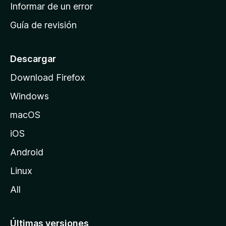
n
Informar de un error
i
Guía de revisión
c
i
o
Descargar
d
Download Firefox
e
Windows
M
o
macOS
z
iOS
i
l
Android
l
Linux
a
All
Últimas versiones