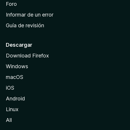
i
Foro
s
n
Informar de un error
i
Guía de revisión
c
i
o
Descargar
d
Download Firefox
e
Windows
M
o
macOS
z
iOS
i
l
Android
l
Linux
a
All