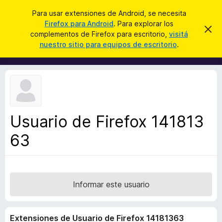
B
Iniciar sesión
Para usar extensiones de Android, se necesita
u
Firefox para Android
. Para explorar los
B
I
s
complementos de Firefox para escritorio,
visitá
g
u
nuestro sitio para equipos de escritorio
.
n
c
s
o
a
r
c
a
r
a
r
e
d
s
o
t
e
r
a
Usuario de Firefox 141813
d
v
i
63
e
s
c
o
o
m
p
Informar este usuario
l
e
Extensiones de Usuario de Firefox 14181363
m