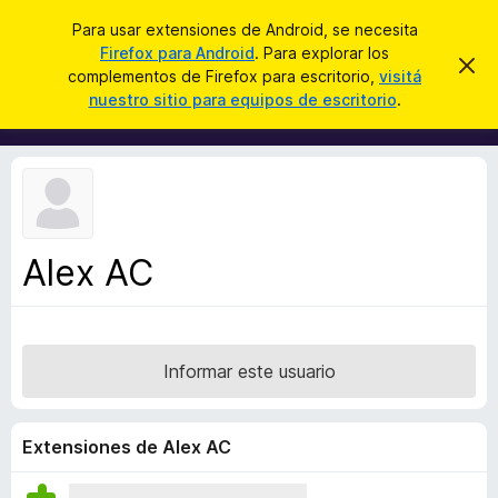
B
Iniciar sesión
Para usar extensiones de Android, se necesita
u
Firefox para Android
. Para explorar los
B
I
s
complementos de Firefox para escritorio,
visitá
g
u
nuestro sitio para equipos de escritorio
.
n
c
s
o
a
r
c
a
r
a
r
e
d
s
o
t
e
r
a
Alex AC
d
v
i
e
s
c
o
o
Informar este usuario
m
p
l
Extensiones de Alex AC
e
m