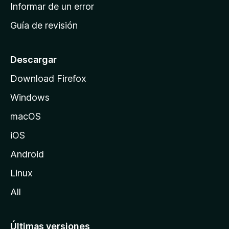
n
Informar de un error
i
Guía de revisión
c
i
o
Descargar
d
Download Firefox
e
Windows
M
o
macOS
z
iOS
i
l
Android
l
Linux
a
All
Últimas versiones