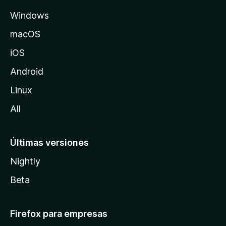
e
Windows
M
o
macOS
z
iOS
i
l
Android
l
Linux
a
All
Últimas versiones
Nightly
Beta
Firefox para empresas