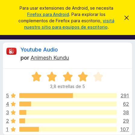
B
Iniciar sesión
Para usar extensiones de Android, se necesita
u
Firefox para Android
. Para explorar los
B
I
s
complementos de Firefox para escritorio,
visitá
g
u
nuestro sitio para equipos de escritorio
.
n
c
s
o
a
r
c
a
r
a
r
R
Youtube Audio
e
d
s
por
Animesh Kundu
o
t
e
e
r
a
S
d
v
v
i
e
e
s
3,8 estrellas de 5
v
c
o
i
a
5
291
o
l
4
62
m
s
o
p
3
38
r
l
ó
i
2
29
c
e
1
107
o
m