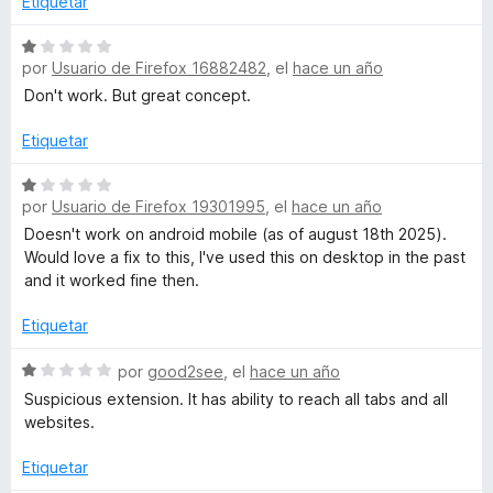
Etiquetar
n
l
1
o
S
d
r
por
Usuario de Firefox 16882482
, el
hace un año
e
e
ó
v
Don't work. But great concept.
5
c
a
o
l
Etiquetar
n
o
1
r
S
d
por
Usuario de Firefox 19301995
, el
hace un año
ó
e
e
c
v
Doesn't work on android mobile (as of august 18th 2025).
5
o
a
Would love a fix to this, I've used this on desktop in the past
n
l
and it worked fine then.
1
o
d
r
Etiquetar
e
ó
5
c
S
por
good2see
, el
hace un año
o
e
Suspicious extension. It has ability to reach all tabs and all
n
v
websites.
1
a
d
l
Etiquetar
e
o