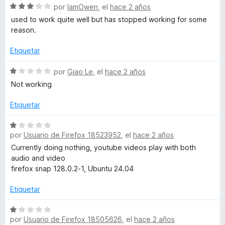
5
r
S
por
IamOwen
, el
hace 2 años
ó
e
used to work quite well but has stopped working for some
c
v
reason.
o
a
n
l
Etiquetar
1
o
d
r
S
por
Giao Le
, el
hace 2 años
e
ó
e
Not working
5
c
v
o
a
Etiquetar
n
l
3
o
S
d
r
por
Usuario de Firefox 18523952
, el
hace 2 años
e
e
ó
v
Currently doing nothing, youtube videos play with both
5
c
a
audio and video
o
l
firefox snap 128.0.2-1, Ubuntu 24.04
n
o
1
r
Etiquetar
d
ó
e
c
S
5
por
Usuario de Firefox 18505626
, el
hace 2 años
o
e