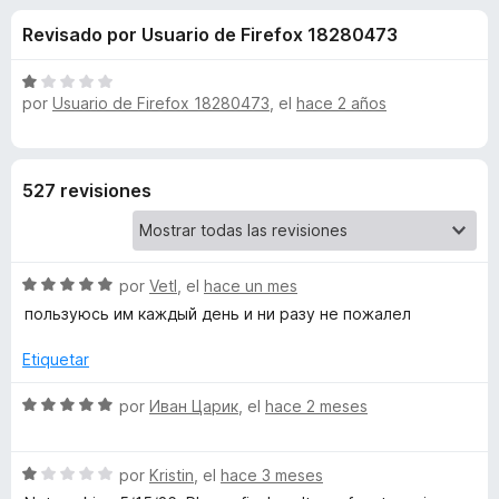
o
n
e
Revisado por Usuario de Firefox 18280473
3
n
n
,
t
8
S
o
por
Usuario de Firefox 18280473
, el
hace 2 años
e
d
e
s
e
v
5
a
p
s
l
a
527 revisiones
o
r
d
r
a
ó
F
e
c
S
por
Vetl
, el
hace un mes
i
o
e
r
пользуюсь им каждый день и ни разу не пожалел
n
Y
v
1
e
a
Etiquetar
d
f
o
l
e
o
o
S
por
Иван Царик
, el
hace 2 meses
5
x
r
u
e
ó
v
c
S
a
por
Kristin
, el
hace 3 meses
t
o
e
l