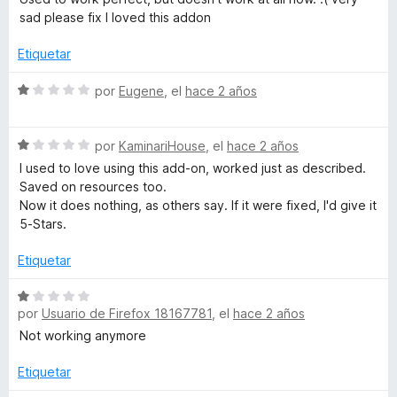
5
o
v
sad please fix I loved this addon
n
a
2
l
Etiquetar
d
o
e
r
S
por
Eugene
, el
hace 2 años
5
ó
e
c
v
o
S
a
por
KaminariHouse
, el
hace 2 años
n
e
l
I used to love using this add-on, worked just as described.
1
v
o
Saved on resources too.
d
a
r
Now it does nothing, as others say. If it were fixed, I'd give it
e
l
ó
5-Stars.
5
o
c
r
o
Etiquetar
ó
n
c
1
S
o
d
por
Usuario de Firefox 18167781
, el
hace 2 años
e
n
e
v
Not working anymore
1
5
a
d
l
Etiquetar
e
o