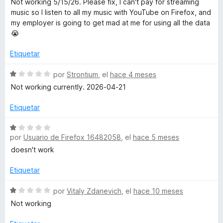
Not working 5/15/26. Please fix, I can't pay for streaming
n
v
o
music so I listen to all my music with YouTube on Firefox, and
u
5
a
r
my employer is going to get mad at me for using all the data
d
l
ó
😭
b
e
o
c
5
r
o
Etiquetar
ó
n
e
c
5
S
por
Strontium
, el
hace 4 meses
o
d
e
A
Not working currently. 2026-04-21
n
e
v
1
5
a
Etiquetar
u
d
l
e
o
S
d
5
r
por
Usuario de Firefox 16482058
, el
hace 5 meses
e
ó
v
doesn't work
c
i
a
o
l
Etiquetar
n
o
o
1
r
S
por
Vitaly Zdanevich
, el
hace 10 meses
d
ó
e
Not working
e
c
v
5
o
a