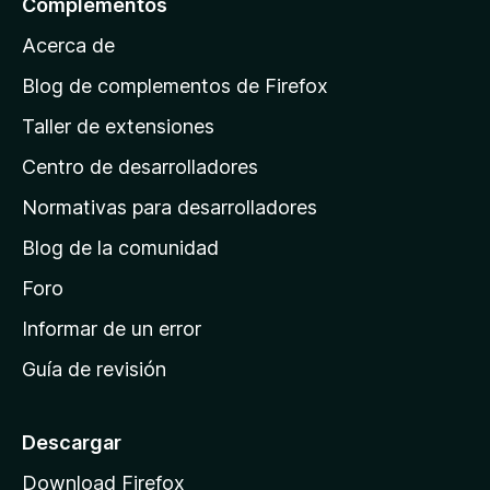
Complementos
a
Acerca de
p
á
Blog de complementos de Firefox
g
Taller de extensiones
i
Centro de desarrolladores
n
a
Normativas para desarrolladores
d
Blog de la comunidad
e
i
Foro
n
Informar de un error
i
Guía de revisión
c
i
o
Descargar
d
Download Firefox