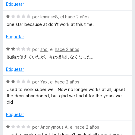
d
l
Etiquetar
e
o
5
r
S
por
leminsc8
, el
hace 2 años
ó
e
one star because at don't work at this time.
c
v
o
a
Etiquetar
n
l
1
o
S
por
sho
, el
hace 2 años
d
r
e
以前は使えていたが、今は機能しなくなった。
e
ó
v
5
c
a
Etiquetar
o
l
n
o
S
por
Yax
, el
hace 2 años
1
r
e
Used to work super well! Now no longer works at all, upset
d
ó
v
the devs abandoned, but glad we had it for the years we
e
c
a
did
5
o
l
n
o
Etiquetar
2
r
d
ó
S
por
Anonymous A
, el
hace 2 años
e
c
e
Used to work perfect, but doesn't work at all now. :( very