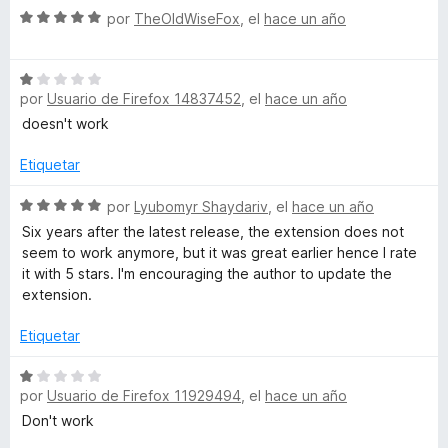
5
r
S
por
TheOldWiseFox
, el
hace un año
ó
e
c
v
o
S
a
n
por
Usuario de Firefox 14837452
, el
hace un año
e
l
1
v
o
doesn't work
d
a
r
e
l
ó
Etiquetar
5
o
c
r
S
o
por
Lyubomyr Shaydariv
, el
hace un año
ó
e
n
Six years after the latest release, the extension does not
c
v
5
seem to work anymore, but it was great earlier hence I rate
o
a
d
it with 5 stars. I'm encouraging the author to update the
n
l
e
extension.
1
o
5
d
r
Etiquetar
e
ó
5
c
S
o
por
Usuario de Firefox 11929494
, el
hace un año
e
n
v
Don't work
5
a