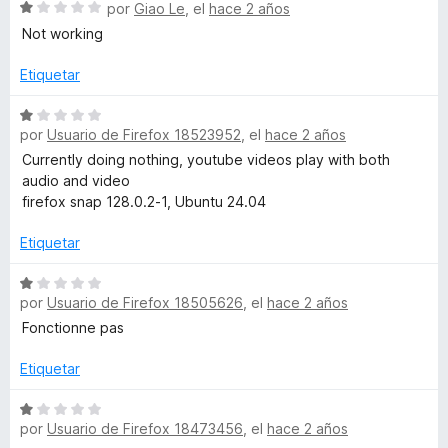
d
r
S
por
Giao Le
, el
hace 2 años
e
ó
e
Not working
5
c
v
o
a
Etiquetar
n
l
3
o
S
d
r
por
Usuario de Firefox 18523952
, el
hace 2 años
e
e
ó
v
Currently doing nothing, youtube videos play with both
5
c
a
audio and video
o
l
firefox snap 128.0.2-1, Ubuntu 24.04
n
o
1
r
Etiquetar
d
ó
e
c
S
5
por
Usuario de Firefox 18505626
, el
hace 2 años
o
e
n
v
Fonctionne pas
1
a
d
l
Etiquetar
e
o
5
r
S
por
Usuario de Firefox 18473456
, el
hace 2 años
ó
e