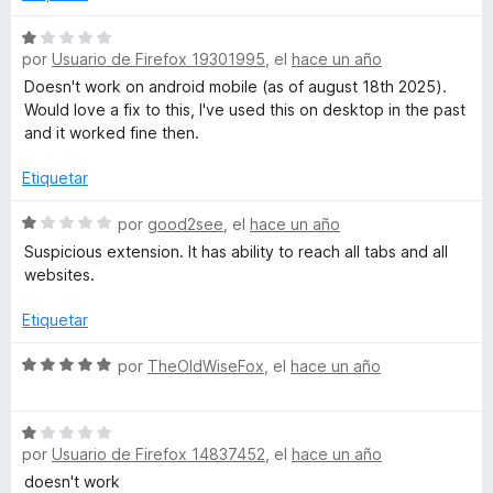
n
o
1
r
S
d
por
Usuario de Firefox 19301995
, el
hace un año
ó
e
e
c
v
Doesn't work on android mobile (as of august 18th 2025).
5
o
a
Would love a fix to this, I've used this on desktop in the past
n
l
and it worked fine then.
1
o
d
r
Etiquetar
e
ó
5
c
S
por
good2see
, el
hace un año
o
e
Suspicious extension. It has ability to reach all tabs and all
n
v
websites.
1
a
d
l
Etiquetar
e
o
5
r
S
por
TheOldWiseFox
, el
hace un año
ó
e
c
v
o
S
a
n
por
Usuario de Firefox 14837452
, el
hace un año
e
l
1
v
o
doesn't work