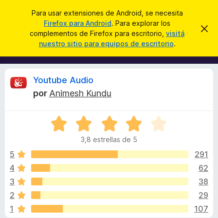
B
Iniciar sesión
Para usar extensiones de Android, se necesita
u
Firefox para Android
. Para explorar los
B
I
s
complementos de Firefox para escritorio,
visitá
g
u
nuestro sitio para equipos de escritorio
.
n
c
s
o
a
r
c
a
r
a
r
R
Youtube Audio
e
d
s
por
Animesh Kundu
o
t
e
e
r
a
S
d
v
v
i
e
e
s
3,8 estrellas de 5
v
c
o
i
a
5
291
o
l
4
62
m
s
o
p
3
38
r
l
ó
i
2
29
c
e
1
107
o
m