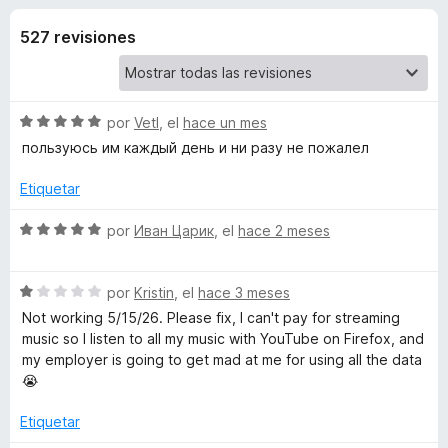
o
n
e
3
527 revisiones
n
n
,
t
8
o
e
d
s
e
S
por
Vetl
, el
hace un mes
5
p
s
e
пользуюсь им каждый день и ни разу не пожалел
a
v
a
r
Etiquetar
d
l
a
o
S
por
Иван Царик
, el
hace 2 meses
F
e
r
e
i
ó
v
r
Y
c
S
a
por
Kristin
, el
hace 3 meses
e
o
e
l
Not working 5/15/26. Please fix, I can't pay for streaming
f
n
v
o
o
music so I listen to all my music with YouTube on Firefox, and
5
o
a
r
my employer is going to get mad at me for using all the data
d
l
ó
x
😭
u
e
o
c
5
r
o
Etiquetar
t
ó
n