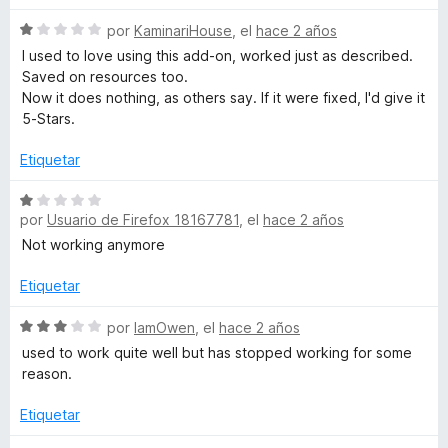
c
v
o
S
a
por
KaminariHouse
, el
hace 2 años
n
e
l
I used to love using this add-on, worked just as described.
1
v
o
Saved on resources too.
d
a
r
Now it does nothing, as others say. If it were fixed, I'd give it
e
l
ó
5-Stars.
5
o
c
r
o
Etiquetar
ó
n
c
1
S
o
d
por
Usuario de Firefox 18167781
, el
hace 2 años
e
n
e
v
Not working anymore
1
5
a
d
l
Etiquetar
e
o
5
r
S
por
IamOwen
, el
hace 2 años
ó
e
used to work quite well but has stopped working for some
c
v
reason.
o
a
n
l
Etiquetar
1
o