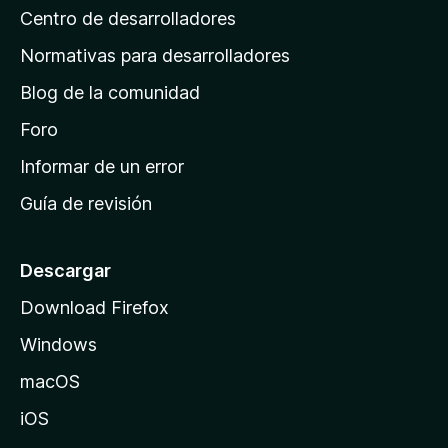
Centro de desarrolladores
n
a
Normativas para desarrolladores
d
Blog de la comunidad
e
i
Foro
n
Informar de un error
i
Guía de revisión
c
i
o
Descargar
d
Download Firefox
e
Windows
M
o
macOS
z
iOS
i