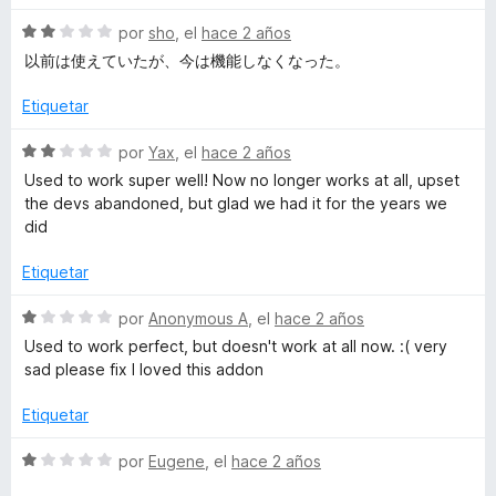
n
l
1
o
S
por
sho
, el
hace 2 años
d
r
e
以前は使えていたが、今は機能しなくなった。
e
ó
v
5
c
a
Etiquetar
o
l
n
o
S
por
Yax
, el
hace 2 años
1
r
e
Used to work super well! Now no longer works at all, upset
d
ó
v
the devs abandoned, but glad we had it for the years we
e
c
a
did
5
o
l
n
o
Etiquetar
2
r
d
ó
S
por
Anonymous A
, el
hace 2 años
e
c
e
Used to work perfect, but doesn't work at all now. :( very
5
o
v
sad please fix I loved this addon
n
a
2
l
Etiquetar
d
o
e
r
S
por
Eugene
, el
hace 2 años
5
ó
e