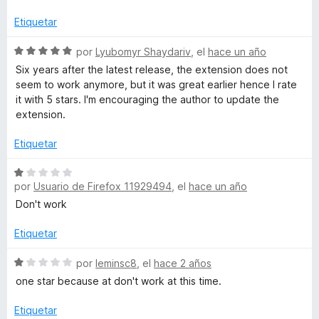
d
a
r
e
l
ó
Etiquetar
5
o
c
r
S
o
por
Lyubomyr Shaydariv
, el
hace un año
ó
e
n
Six years after the latest release, the extension does not
c
v
5
seem to work anymore, but it was great earlier hence I rate
o
a
d
it with 5 stars. I'm encouraging the author to update the
n
l
e
extension.
1
o
5
d
r
Etiquetar
e
ó
5
c
S
o
por
Usuario de Firefox 11929494
, el
hace un año
e
n
v
Don't work
5
a
d
l
Etiquetar
e
o
5
r
S
por
leminsc8
, el
hace 2 años
ó
e
one star because at don't work at this time.
c
v
o
a
Etiquetar