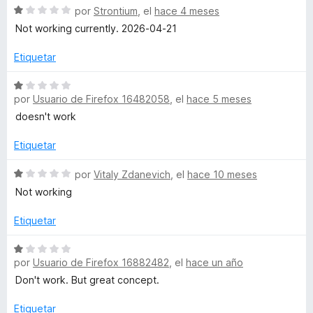
c
5
S
por
Strontium
, el
hace 4 meses
u
o
d
e
Not working currently. 2026-04-21
n
e
v
1
5
a
b
Etiquetar
d
l
e
o
S
e
5
r
por
Usuario de Firefox 16482058
, el
hace 5 meses
e
ó
v
doesn't work
A
c
a
o
l
Etiquetar
u
n
o
1
r
S
por
Vitaly Zdanevich
, el
hace 10 meses
d
ó
e
d
Not working
e
c
v
5
o
a
Etiquetar
i
n
l
1
o
S
o
d
r
por
Usuario de Firefox 16882482
, el
hace un año
e
e
ó
v
Don't work. But great concept.
5
c
a
o
l
Etiquetar