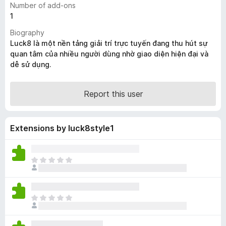
Number of add-ons
-
1
o
Biography
n
Luck8 là một nền tảng giải trí trực tuyến đang thu hút sự
s
quan tâm của nhiều người dùng nhờ giao diện hiện đại và
dễ sử dụng.
Report this user
Extensions by luck8style1
T
h
e
r
T
e
h
a
e
r