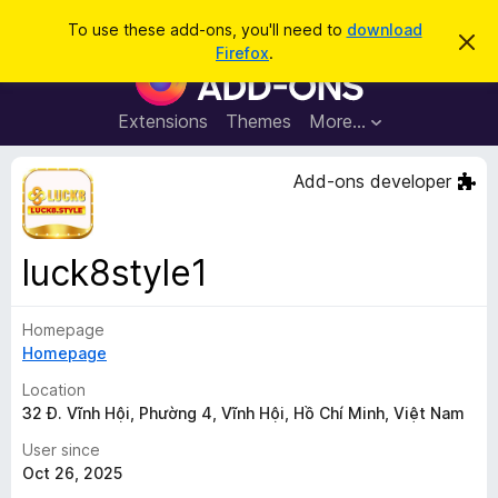
S
Log in
To use these add-ons, you'll need to
download
D
e
Firefox
.
i
F
a
s
i
m
r
i
r
Extensions
Themes
More…
c
s
e
s
h
t
f
Add-ons developer
h
o
i
s
x
n
B
o
luck8style1
t
r
i
o
c
e
Homepage
w
Homepage
s
e
Location
r
32 Đ. Vĩnh Hội, Phường 4, Vĩnh Hội, Hồ Chí Minh, Việt Nam
A
User since
d
Oct 26, 2025
d