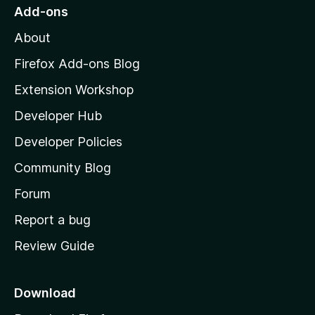
r
o
s
Add-ons
a
M
y
t
About
e
o
i
t
z
n
Firefox Add-ons Blog
g
i
Extension Workshop
s
l
y
Developer Hub
l
e
t
a
Developer Policies
'
Community Blog
s
h
Forum
o
Report a bug
m
Review Guide
e
p
a
Download
g