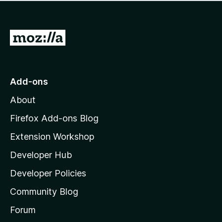
r
o
g
e
r
s
a
a
y
r
G
t
e
e
i
o
t
n
n
t
o
g
r
o
s
Add-ons
a
M
y
t
About
e
o
i
t
z
n
Firefox Add-ons Blog
g
i
Extension Workshop
s
l
y
Developer Hub
l
e
t
a
Developer Policies
'
Community Blog
s
h
Forum