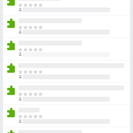
-
T
h
o
e
n
r
s
T
e
h
a
e
r
r
e
T
e
n
h
a
o
e
r
r
r
e
T
a
e
n
h
t
a
o
e
i
r
r
r
n
e
T
a
e
g
n
h
t
a
s
o
e
i
r
y
r
r
n
e
T
e
a
e
g
n
h
t
t
a
s
o
e
i
r