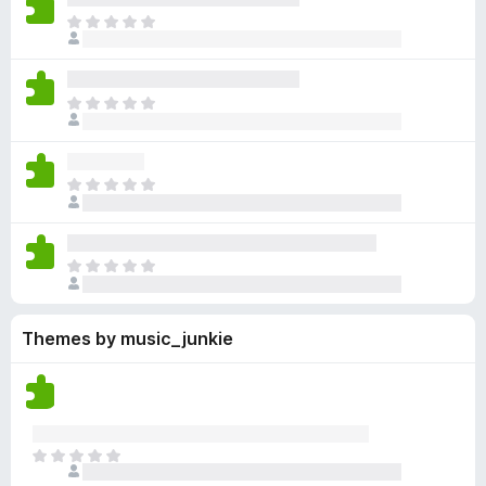
y
r
r
n
e
T
e
a
e
g
n
h
t
t
a
s
o
e
i
r
y
r
r
n
e
T
e
a
e
g
n
h
t
t
a
s
o
e
i
r
y
r
r
n
e
T
e
a
e
g
n
h
t
t
a
s
o
e
i
r
y
r
r
n
e
T
e
a
e
g
n
h
t
t
a
s
o
e
i
r
y
r
Themes by music_junkie
r
n
e
e
a
e
g
n
t
t
a
s
o
i
r
y
r
n
e
e
a
g
n
t
T
t
s
o
h
i