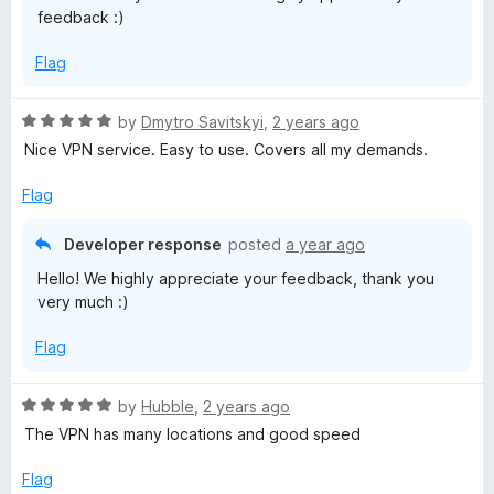
feedback :)
o
f
Flag
5
R
by
Dmytro Savitskyi
,
2 years ago
a
Nice VPN service. Easy to use. Covers all my demands.
t
e
Flag
d
5
Developer response
posted
a year ago
o
Hello! We highly appreciate your feedback, thank you
u
very much :)
t
o
Flag
f
5
R
by
Hubble
,
2 years ago
a
The VPN has many locations and good speed
t
e
Flag