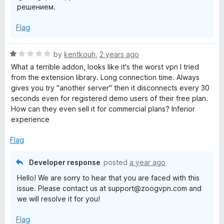
решением.
5
Flag
R
by
kentkouh
,
2 years ago
a
What a terrible addon, looks like it's the worst vpn I tried
t
from the extension library. Long connection time. Always
e
gives you try "another server" then it disconnects every 30
d
seconds even for registered demo users of their free plan.
1
How can they even sell it for commercial plans? Inferior
o
experience
u
t
Flag
o
f
Developer response
posted
a year ago
5
Hello! We are sorry to hear that you are faced with this
issue. Please contact us at support@zoogvpn.com and
we will resolve it for you!
Flag