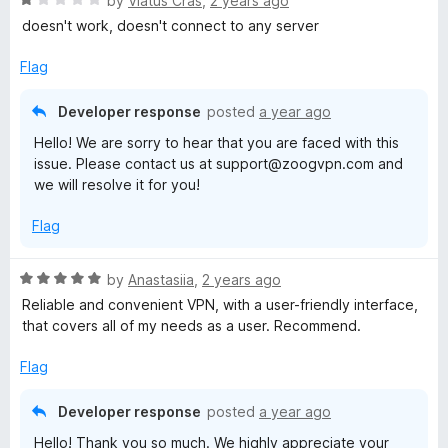
by
Viatus Cras
,
2 years ago
a
doesn't work, doesn't connect to any server
t
e
Flag
d
1
Developer response
posted
a year ago
o
Hello! We are sorry to hear that you are faced with this
u
issue. Please contact us at support@zoogvpn.com and
t
we will resolve it for you!
o
f
Flag
5
R
by
Anastasiia
,
2 years ago
a
Reliable and convenient VPN, with a user-friendly interface,
t
that covers all of my needs as a user. Recommend.
e
d
Flag
5
o
Developer response
posted
a year ago
u
Hello! Thank you so much. We highly appreciate your
t