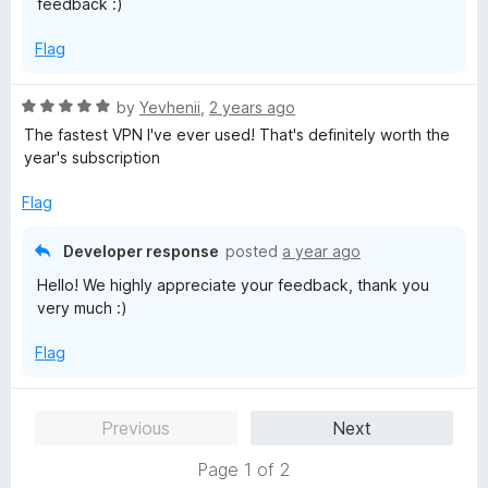
feedback :)
o
f
Flag
5
R
by
Yevhenii
,
2 years ago
a
The fastest VPN I've ever used! That's definitely worth the
t
year's subscription
e
d
Flag
5
o
Developer response
posted
a year ago
u
Hello! We highly appreciate your feedback, thank you
t
very much :)
o
f
Flag
5
Previous
Next
Page 1 of 2