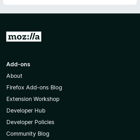
G
o
t
o
Add-ons
M
About
o
z
Firefox Add-ons Blog
i
Extension Workshop
l
Developer Hub
l
a
Developer Policies
'
Community Blog
s