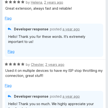
R
by
Helena
,
2 years ago
a
Great extension, always fast and reliable!
t
e
Flag
d
5
Developer response
posted
a year ago
o
Hello! Thank you for these words. It's extremely
u
important to us!
t
o
Flag
f
5
R
by
Chester
,
2 years ago
a
Used it on multiple devices to have my ISP stop throttling my
t
connection, great stuff!
e
d
Flag
5
o
Developer response
posted
a year ago
u
Hello! Thank you so much. We highly appreciate your
t