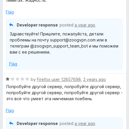
лимитах. Жадность.
d
u
1
t
Flag
o
o
u
f
Developer response
posted
a year ago
t
5
Здравствуйте! Пришлите, пожалуйста, детали
o
проблемы на почту support@zoogvpn.com или в
f
телеграм @zoogvpn_support_team_bot и мы поможем
5
вам с ее решением.
Flag
R
by
Firefox user 12857698
,
2 years ago
a
Попробуйте другой сервер, попробуйте другой сервер,
t
попробуйте другой сервер, попробуйте другой сервер -
e
это всё что умеет эта никчемная поебень
d
1
Flag
o
u
Developer response
posted
a year ago
t