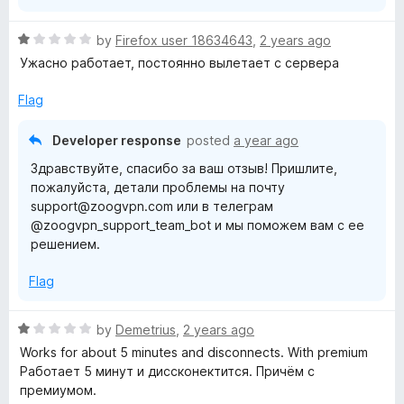
R
by
Firefox user 18634643
,
2 years ago
a
Ужасно работает, постоянно вылетает с сервера
t
e
Flag
d
1
Developer response
posted
a year ago
o
Здравствуйте, спасибо за ваш отзыв! Пришлите,
u
пожалуйста, детали проблемы на почту
t
support@zoogvpn.com или в телеграм
o
@zoogvpn_support_team_bot и мы поможем вам с ее
f
решением.
5
Flag
R
by
Demetrius
,
2 years ago
a
Works for about 5 minutes and disconnects. With premium
t
Работает 5 минут и диссконектится. Причём с
e
премиумом.