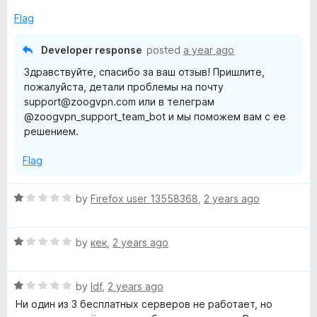
d
1
Flag
o
u
Developer response
posted
a year ago
t
Здравствуйте, спасибо за ваш отзыв! Пришлите,
o
пожалуйста, детали проблемы на почту
f
support@zoogvpn.com или в телеграм
5
@zoogvpn_support_team_bot и мы поможем вам с ее
решением.
Flag
R
by
Firefox user 13558368
,
2 years ago
a
t
R
e
by
кек
,
2 years ago
a
d
t
1
R
e
by
ldf
,
2 years ago
o
a
d
u
Ни один из 3 бесплатных серверов не работает, но
t
1
t