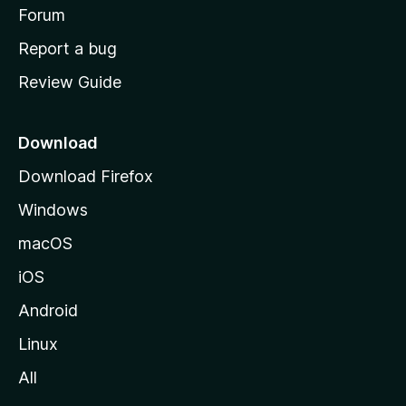
h
Forum
o
Report a bug
m
Review Guide
e
p
a
Download
g
Download Firefox
e
Windows
macOS
iOS
Android
Linux
All