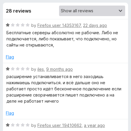
s
t
-
o
28 reviews
o
f
f
n
5
R
by
Firefox user 14353167
,
22 days ago
s
o
a
Бесплатные серверы абсолютно не рабочие. Либо не
t
подключается, либо показывает, что подключено, но
r
e
сайты не открываются,
d
Z
1
Flag
o
u
R
by
iles
,
9 months ago
o
t
a
расширение устанавливается в него заходишь
o
t
нажимаешь подключиться. и всё дальше оно не
o
f
e
работает просто идёт бесконечное подключение если
5
d
расширение сворачивается пишет подключено а на
g
1
деле не работает ничего
o
V
u
Flag
t
o
R
by
Firefox user 19410662
,
a year ago
P
f