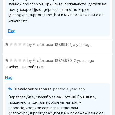
&
данной проблемой. Пришлите, пожалуйста, детали на
t
почту support@zoogvpn.com или в телеграм
o
@zoogvpn_support_team_bot и мы поможем вам с ее
f
P
решением.
5
r
Flag
o
R
by
Firefox user 18899101
,
a year ago
a
x
t
R
e
by
Firefox user 18818880
,
2 years ago
y
a
d
loading....не работает
t
1
e
o
Flag
d
u
1
t
Developer response
posted
a year ago
o
o
Здравствуйте, спасибо за ваш отзыв! Пришлите,
u
f
пожалуйста, детали проблемы на почту
t
5
support@zoogvpn.com или в телеграм
o
@zoogvpn_support_team_bot и мы поможем вам с ее
f