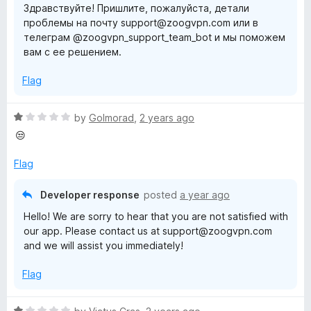
Здравствуйте! Пришлите, пожалуйста, детали
o
проблемы на почту support@zoogvpn.com или в
f
телеграм @zoogvpn_support_team_bot и мы поможем
5
вам с ее решением.
Flag
R
by
Golmorad
,
2 years ago
a
😒
t
e
Flag
d
1
Developer response
posted
a year ago
o
Hello! We are sorry to hear that you are not satisfied with
u
our app. Please contact us at support@zoogvpn.com
t
and we will assist you immediately!
o
f
Flag
5
R