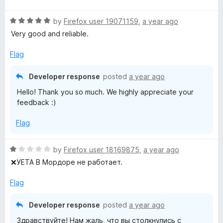
a
5
t
N
R
e
by
Firefox user 19071159
,
a year ago
a
d
Very good and reliable.
-
t
1
e
o
Flag
d
F
u
5
t
Developer response
posted
a year ago
o
o
r
Hello! Thank you so much. We highly appreciate your
u
f
feedback :)
t
5
e
o
Flag
f
e
5
R
by
Firefox user 18169875
,
a year ago
V
a
❌УЕТА В Мордоре не работает.
t
e
P
Flag
d
1
Developer response
posted
a year ago
N
o
Здравствуйте! Нам жаль, что вы столкнулись с
u