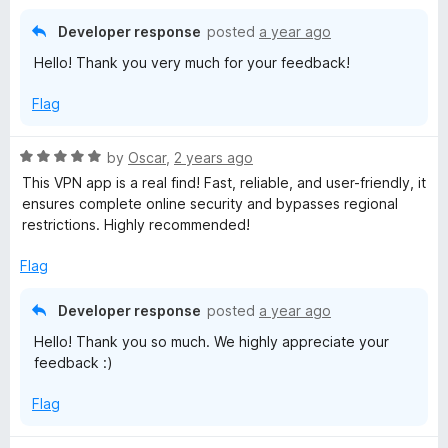
d
5
Developer response
posted
a year ago
o
Hello! Thank you very much for your feedback!
u
t
Flag
o
f
5
R
by
Oscar
,
2 years ago
a
This VPN app is a real find! Fast, reliable, and user-friendly, it
t
ensures complete online security and bypasses regional
e
restrictions. Highly recommended!
d
5
Flag
o
u
Developer response
posted
a year ago
t
Hello! Thank you so much. We highly appreciate your
o
feedback :)
f
5
Flag