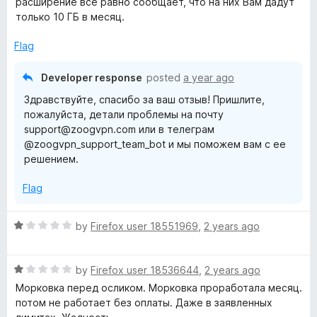
расширение всё равно сообщает, что на них Вам дадут
e
o
o
только 10 ГБ в месяц.
d
u
f
1
t
5
Flag
o
o
u
f
Developer response
posted
a year ago
t
5
Здравствуйте, спасибо за ваш отзыв! Пришлите,
o
пожалуйста, детали проблемы на почту
f
support@zoogvpn.com или в телеграм
5
@zoogvpn_support_team_bot и мы поможем вам с ее
решением.
Flag
R
by
Firefox user 18551969
,
2 years ago
a
t
R
e
by
Firefox user 18536644
,
2 years ago
a
d
Морковка перед осликом. Морковка проработала месяц.
t
1
потом не работает без оплаты. Даже в заявленных
e
o