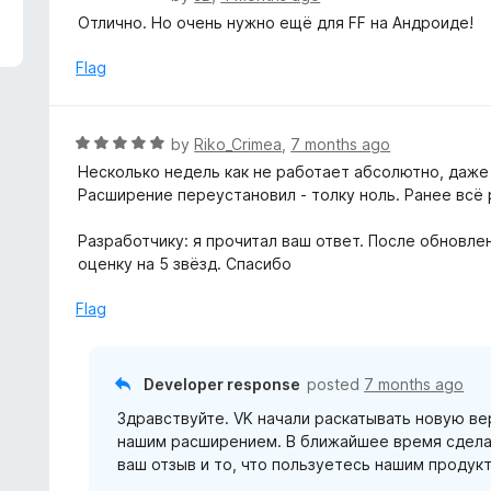
5
a
Отлично. Но очень нужно ещё для FF на Андроиде!
t
e
Flag
d
5
o
R
by
Riko_Crimea
,
7 months ago
u
a
Несколько недель как не работает абсолютно, даж
t
t
Расширение переустановил - толку ноль. Ранее всё
o
e
f
d
Разработчику: я прочитал ваш ответ. После обновле
5
5
оценку на 5 звёзд. Спасибо
o
u
Flag
t
o
f
Developer response
posted
7 months ago
5
Здравствуйте. VK начали раскатывать новую в
нашим расширением. В ближайшее время сделае
ваш отзыв и то, что пользуетесь нашим продук