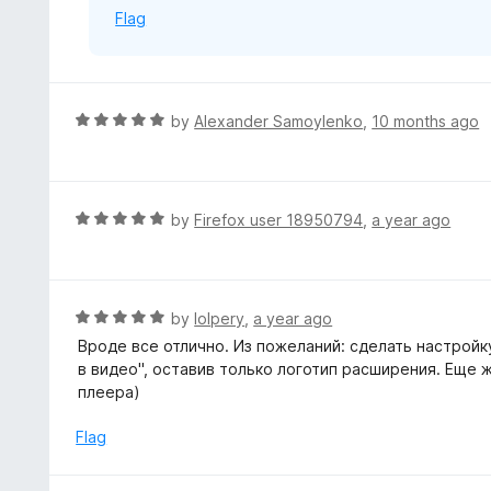
Flag
R
by
Alexander Samoylenko
,
10 months ago
a
t
e
d
R
by
Firefox user 18950794
,
a year ago
5
a
o
t
u
e
t
d
R
by
lolpery
,
a year ago
o
5
a
Вроде все отлично. Из пожеланий: сделать настройк
f
o
t
в видео", оставив только логотип расширения. Еще 
5
u
e
плеера)
t
d
o
5
Flag
f
o
5
u