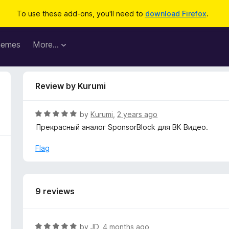
To use these add-ons, you'll need to
download Firefox
.
hemes
More…
Review by Kurumi
R
by
Kurumi
,
2 years ago
a
Прекрасный аналог SponsorBlock для ВК Видео.
t
e
Flag
d
5
o
u
9 reviews
t
o
f
R
by
JD
,
4 months ago