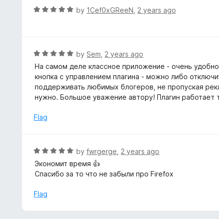
t
R
by
1Cef0xGReeN
,
2 years ago
o
a
f
t
5
e
d
R
by
Sem
,
2 years ago
5
a
На самом деле классное приложение - очень удобно
o
t
кнопка с управлением плагина - можно либо отключи
u
e
поддерживать любимых блогеров, не пропуская рекл
t
d
нужно. Большое уважение автору! Плагин работает 
o
5
f
o
Flag
5
u
t
o
R
by
fwrgerge
,
2 years ago
f
a
Экономит время 👍
5
t
Спасибо за то что не забыли про Firefox
e
d
Flag
5
o