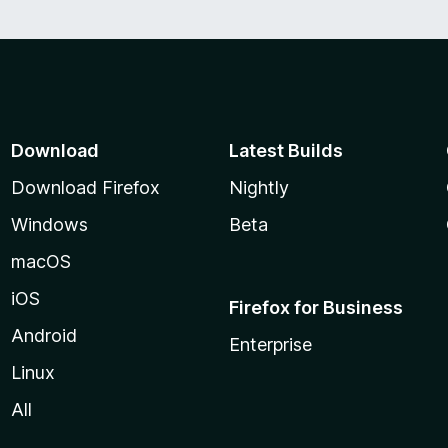
u
t
o
f
5
Download
Latest Builds
Download Firefox
Nightly
Windows
Beta
macOS
iOS
Firefox for Business
Android
Enterprise
Linux
All