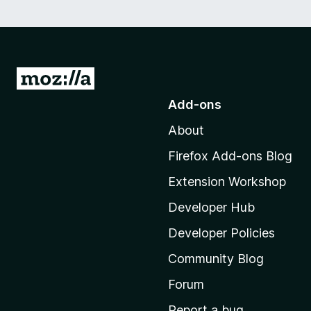
n
V
K
G
o
V
Add-ons
t
About
o
i
M
Firefox Add-ons Blog
o
d
Extension Workshop
z
e
i
Developer Hub
l
Developer Policies
o
l
Community Blog
a
'
Forum
s
Report a bug