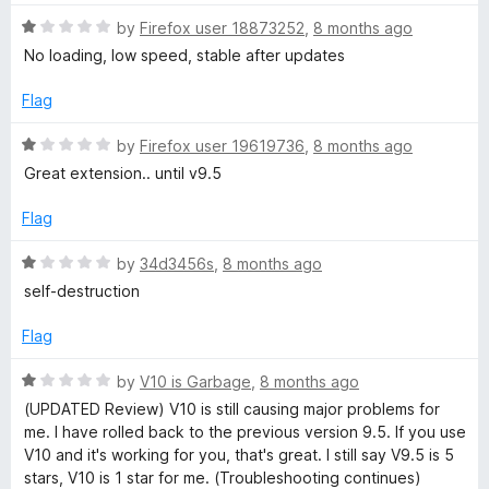
d
1
R
by
Firefox user 18873252
,
8 months ago
o
a
No loading, low speed, stable after updates
u
t
t
e
Flag
o
d
f
1
R
by
Firefox user 19619736
,
8 months ago
5
o
a
Great extension.. until v9.5
u
t
t
e
Flag
o
d
f
1
R
by
34d3456s
,
8 months ago
5
o
a
self-destruction
u
t
t
e
Flag
o
d
f
1
R
by
V10 is Garbage
,
8 months ago
5
o
a
(UPDATED Review) V10 is still causing major problems for
u
t
me. I have rolled back to the previous version 9.5. If you use
t
e
V10 and it's working for you, that's great. I still say V9.5 is 5
o
d
stars, V10 is 1 star for me. (Troubleshooting continues)