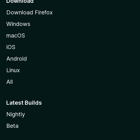
Download
g
Download Firefox
e
Windows
macOS
iOS
Android
Linux
All
Latest Builds
Nightly
Beta