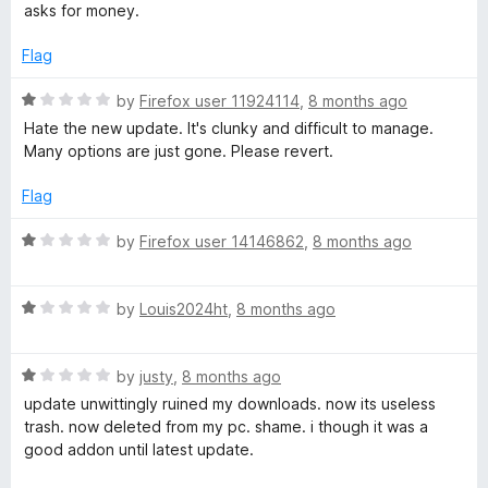
o
asks for money.
f
5
Flag
R
by
Firefox user 11924114
,
8 months ago
a
Hate the new update. It's clunky and difficult to manage.
t
Many options are just gone. Please revert.
e
d
Flag
1
o
R
by
Firefox user 14146862
,
8 months ago
u
a
t
t
o
R
e
by
Louis2024ht
,
8 months ago
f
a
d
5
t
1
R
e
by
justy
,
8 months ago
o
a
d
u
update unwittingly ruined my downloads. now its useless
t
1
t
trash. now deleted from my pc. shame. i though it was a
e
o
o
good addon until latest update.
d
u
f