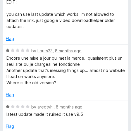
1
t
5
EDIT:
o
o
u
f
you can use last update which works. im not allowed to
t
5
attach the link. just google video downloadhelper older
o
updates.
f
5
Flag
R
by
Louts23
,
8 months ago
a
Encore une mise a jour qui met la merde.. quasiment plus un
t
seul site ou je chargeai ne fonctionne
e
Another update that's messing things up... almost no website
d
I load on works anymore.
1
Where is the old version?
o
u
Flag
t
o
R
by
aredtyhj
,
8 months ago
f
a
latest update made it ruined it use v9.5
5
t
e
Flag