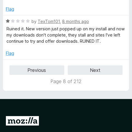
f
1
5
o
Flag
u
t
R
by
TexTom101
,
8 months ago
o
a
Ruined it. New version just popped up on my install and now
f
t
my downloads don't complete, they stall and sites I've left
5
e
continue to try and offer downloads. RUINED IT.
d
1
Flag
o
u
Previous
Next
t
o
Page 8 of 212
f
5
G
o