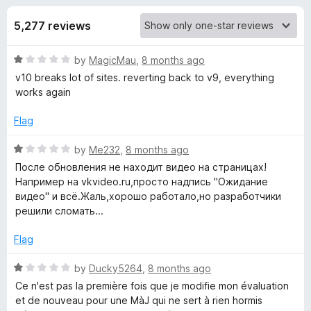
s
t
-
o
5,277 reviews
o
f
f
n
5
R
by
MagicMau
,
8 months ago
s
o
a
v10 breaks lot of sites. reverting back to v9, everything
t
works again
r
e
d
Flag
V
1
o
R
by
Me232
,
8 months ago
u
a
i
После обновления не находит видео на страницах!
t
t
Например на vkvideo.ru,просто надпись "Ожидание
o
e
видео" и всё.Жаль,хорошо работало,но разработчики
d
f
d
решили сломать...
5
1
e
o
Flag
u
o
t
R
by
Ducky5264
,
8 months ago
o
a
Ce n'est pas la première fois que je modifie mon évaluation
f
t
D
et de nouveau pour une MàJ qui ne sert à rien hormis
5