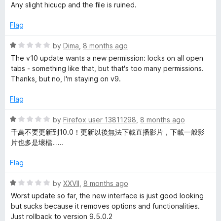
5
Any slight hicucp and the file is ruined.
Flag
R
by
Dima
,
8 months ago
a
The v10 update wants a new permission: locks on all open
t
tabs - something like that, but that's too many permissions.
e
Thanks, but no, I'm staying on v9.
d
1
Flag
o
u
R
by
Firefox user 13811298
,
8 months ago
t
a
千萬不要更新到10.0！更新以後無法下載直播影片，下載一般影
o
t
片也多是壞檔……
f
e
5
d
Flag
1
o
R
by
XXVII
,
8 months ago
u
a
Worst update so far, the new interface is just good looking
t
t
but sucks because it removes options and functionalities.
o
e
Just rollback to version 9.5.0.2