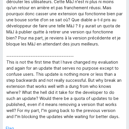
e
dérouter les utilisateurs. Cette MàJ n'est ni plus ni moins
d
qu'un retour en arrière et pas franchement réussi. Mais
o
1
pourquoi donc casser une extension qui fonctionne bien par
o
une bouse sortie d'on se sait où? Que diable a-t-il pris au
w
u
développeur de faire une telle MàJ ? Il y aurait un quota de
t
MàJ à publier quitte à retirer une version qui fonctionne
n
o
bien? Pour ma part, je reviens à la version précédente et je
f
bloque les MàJ en attendant des jours meilleurs.
5
l
---------------------------------------
This is not the first time that I have changed my evaluation
o
and again for an update that serves no purpose except to
confuse users. This update is nothing more or less than a
a
step backwards and not really successful. But why break an
extension that works well with a dung from who knows
d
where? What the hell did it take for the developer to do
such an update? Would there be a quota of updates to be
published, even if it means removing a version that works
H
well? For my part, I"m going back to the previous version
and I"m blocking the updates while waiting for better days.
e
Flag