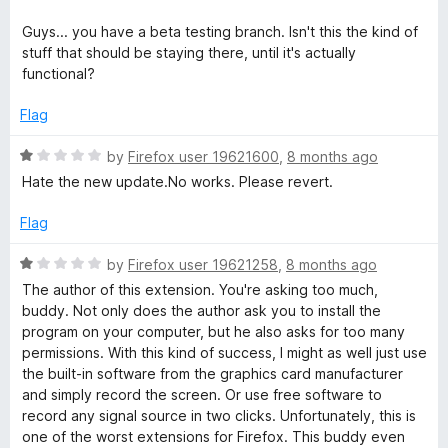
1
o
Guys... you have a beta testing branch. Isn't this the kind of
u
stuff that should be staying there, until it's actually
t
functional?
o
f
Flag
5
R
by
Firefox user 19621600
,
8 months ago
a
Hate the new update.No works. Please revert.
t
e
Flag
d
1
R
by
Firefox user 19621258
,
8 months ago
o
a
The author of this extension. You're asking too much,
u
t
buddy. Not only does the author ask you to install the
t
e
program on your computer, but he also asks for too many
o
d
permissions. With this kind of success, I might as well just use
f
1
the built-in software from the graphics card manufacturer
5
o
and simply record the screen. Or use free software to
u
record any signal source in two clicks. Unfortunately, this is
t
one of the worst extensions for Firefox. This buddy even