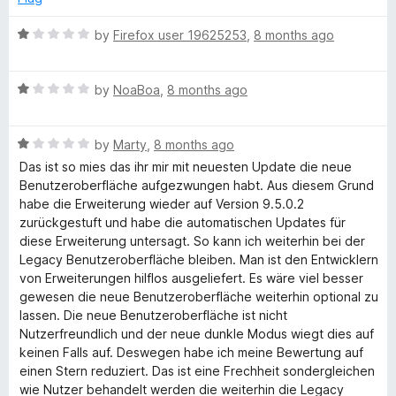
l
R
by
Firefox user 19625253
,
8 months ago
a
p
t
R
e
by
NoaBoa
,
8 months ago
e
a
d
t
1
r
R
e
by
Marty
,
8 months ago
o
a
d
u
Das ist so mies das ihr mir mit neuesten Update die neue
t
1
t
Benutzeroberfläche aufgezwungen habt. Aus diesem Grund
e
o
o
habe die Erweiterung wieder auf Version 9.5.0.2
d
u
f
zurückgestuft und habe die automatischen Updates für
1
t
5
diese Erweiterung untersagt. So kann ich weiterhin bei der
o
o
Legacy Benutzeroberfläche bleiben. Man ist den Entwicklern
u
f
von Erweiterungen hilflos ausgeliefert. Es wäre viel besser
t
5
gewesen die neue Benutzeroberfläche weiterhin optional zu
o
lassen. Die neue Benutzeroberfläche ist nicht
f
Nutzerfreundlich und der neue dunkle Modus wiegt dies auf
5
keinen Falls auf. Deswegen habe ich meine Bewertung auf
einen Stern reduziert. Das ist eine Frechheit sondergleichen
wie Nutzer behandelt werden die weiterhin die Legacy