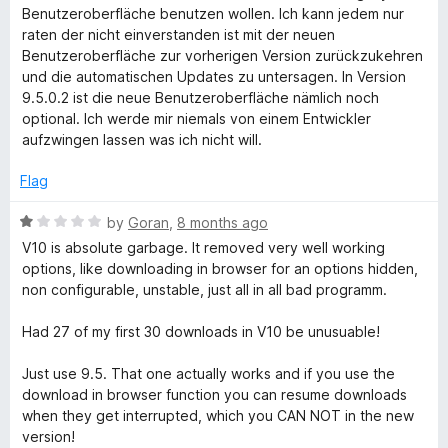
Benutzeroberfläche benutzen wollen. Ich kann jedem nur
raten der nicht einverstanden ist mit der neuen
Benutzeroberfläche zur vorherigen Version zurückzukehren
und die automatischen Updates zu untersagen. In Version
9.5.0.2 ist die neue Benutzeroberfläche nämlich noch
optional. Ich werde mir niemals von einem Entwickler
aufzwingen lassen was ich nicht will.
Flag
R
by
Goran
,
8 months ago
a
V10 is absolute garbage. It removed very well working
t
options, like downloading in browser for an options hidden,
e
non configurable, unstable, just all in all bad programm.
d
1
Had 27 of my first 30 downloads in V10 be unusuable!
o
u
Just use 9.5. That one actually works and if you use the
t
download in browser function you can resume downloads
o
when they get interrupted, which you CAN NOT in the new
f
version!