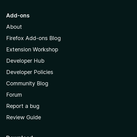
t
o
Add-ons
M
About
o
z
Firefox Add-ons Blog
i
Extension Workshop
l
Developer Hub
l
a
Developer Policies
'
Community Blog
s
h
Forum
o
Report a bug
m
Review Guide
e
p
a