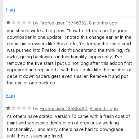
f
d
5
1
Flag
o
u
R
by
Firefox user 15746352
,
8 months ago
t
a
you should write a blog post "how to eff-up a pretty good
o
t
downloader in one update" I noted this change earlier in the
f
e
chromium browsers like Brave etc, Yesterday the same crud
5
d
was pushed into Firefox. I don't understand the thinking, it's
1
awful, going backwards in functionality (apparently) I've
o
removed the five stars I put up not long after this addon first
u
appeared and replaced it with this. Looks like the number of
t
decent downloaders gets even smaller. Remove it and put
o
the earlier one back up
f
5
Flag
R
by
Firefox user 13588480
,
8 months ago
a
As others have stated, version 10 came with a fresh coat of
t
paint and widescale destruction of previously working
e
functionality. I, and many others have had to downgrade
d
until these issues are fixed.