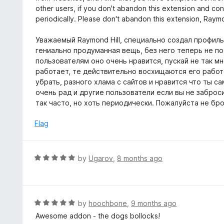
5
5
other users, if you don't abandon this extension and con
o
periodically. Please don't abandon this extension, Raymo
u
t
Уважаемый Raymond Hill, специально создал профил
o
гениально продуманная вещь, без него теперь не по
f
пользователям оно очень нравится, пускай не так мн
5
работает, те действительно восхищаются его рабо
убрать, разного хлама с сайтов и нравится что ты с
очень рад и другие пользователи если вы не заброс
так часто, но хоть периодически. Пожалуйста не бро
Flag
R
by
Ugarov
,
8 months ago
a
t
e
d
R
by
hoochbone
,
9 months ago
5
a
Awesome addon - the dogs bollocks!
o
t