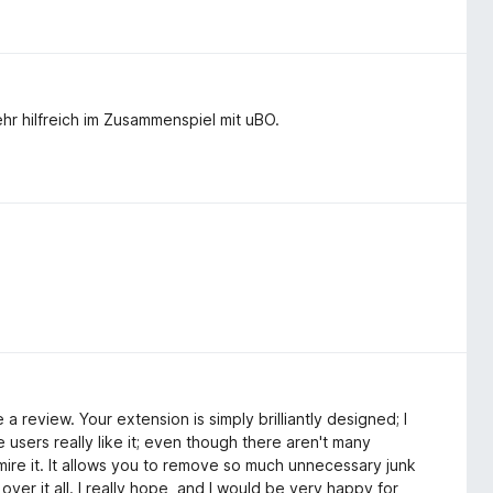
hr hilfreich im Zusammenspiel mit uBO.
 a review. Your extension is simply brilliantly designed; I
We users really like it; even though there aren't many
ire it. It allows you to remove so much unnecessary junk
ver it all. I really hope, and I would be very happy for