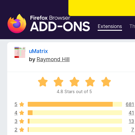
F
i
Extensions
T
r
e
f
R
uMatrix
o
by
Raymond Hill
x
e
B
r
v
R
o
a
w
4.8 Stars out of 5
i
t
s
e
e
5
681
d
e
r
4
4
41
.
A
3
13
w
8
d
2
7
o
d