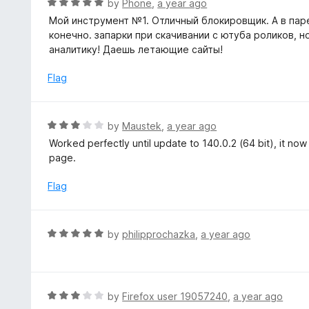
R
by
Phone
,
a year ago
t
a
Мой инструмент №1. Отличный блокировщик. А в паре 
o
t
конечно. запарки при скачивании с ютуба роликов, н
f
e
аналитику! Даешь летающие сайты!
5
d
5
Flag
o
u
t
R
by
Maustek
,
a year ago
o
a
Worked perfectly until update to 140.0.2 (64 bit), it n
f
t
page.
5
e
d
Flag
3
o
u
R
by
philipprochazka
,
a year ago
t
a
o
t
f
e
5
d
R
by
Firefox user 19057240
,
a year ago
5