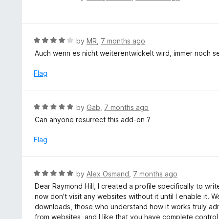
u
a
t
t
o
e
f
d
R
by
MR
,
7 months ago
5
5
a
Auch wenn es nicht weiterentwickelt wird, immer noch se
o
t
u
e
Flag
t
d
o
4
f
o
R
by
Gab
,
7 months ago
5
u
a
Can anyone resurrect this add-on ?
t
t
o
e
Flag
f
d
5
5
o
R
by
Alex Osmand
,
7 months ago
u
a
Dear Raymond Hill, I created a profile specifically to write
t
t
now don't visit any websites without it until I enable it. 
o
e
downloads, those who understand how it works truly adm
f
d
from websites, and I like that you have complete control o