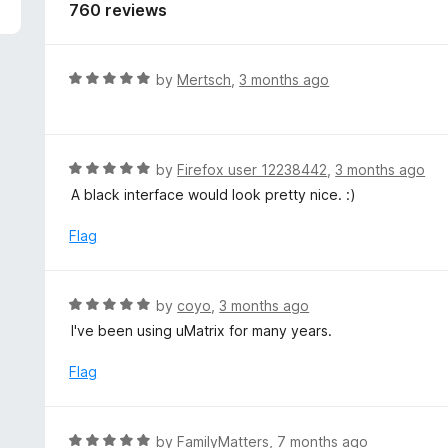
5
760 reviews
R
by
Mertsch
,
3 months ago
a
t
e
d
R
by
Firefox user 12238442
,
3 months ago
5
a
A black interface would look pretty nice. :)
o
t
u
e
Flag
t
d
o
5
f
o
R
by
coyo
,
3 months ago
5
u
a
I've been using uMatrix for many years.
t
t
o
e
Flag
f
d
5
5
o
R
by
FamilyMatters
,
7 months ago