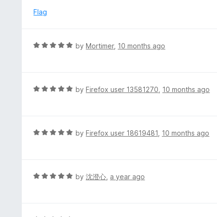
u
e
Flag
t
d
o
5
f
o
R
by
Mortimer
,
10 months ago
5
u
a
t
t
o
e
f
d
R
by
Firefox user 13581270
,
10 months ago
5
5
a
o
t
u
e
t
d
R
by
Firefox user 18619481
,
10 months ago
o
5
a
f
o
t
5
u
e
t
d
R
by
沈澄心
,
a year ago
o
5
a
f
o
t
5
u
e
t
d