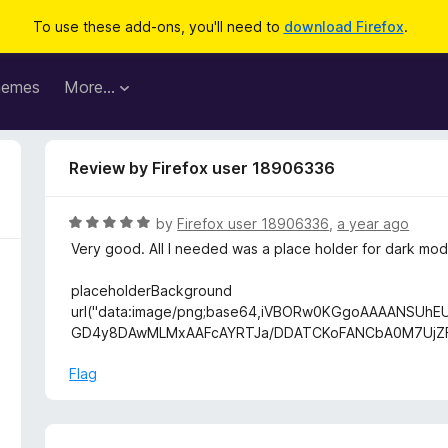
To use these add-ons, you'll need to
download Firefox
.
hemes
More…
Review by Firefox user 18906336
R
by
Firefox user 18906336
,
a year ago
a
Very good. All I needed was a place holder for dark mod
t
e
placeholderBackground
d
url("data:image/png;base64,iVBORw0KGgoAAAANSU
5
GD4y8DAwMLMxAAFcAYRTJa/DDATCKoFANCbA0M7UjZFAAA
o
u
Flag
t
o
f