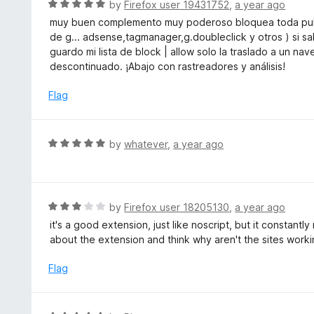
R
by
Firefox user 19431752
,
a year ago
o
5
a
muy buen complemento muy poderoso bloquea toda public
f
o
t
de g... adsense,tagmanager,g.doubleclick y otros ) si 
5
u
e
guardo mi lista de block | allow solo la traslado a un n
t
d
descontinuado. ¡Abajo con rastreadores y análisis!
o
5
f
o
Flag
5
u
t
o
R
by
whatever
,
a year ago
f
a
5
t
e
d
R
by
Firefox user 18205130
,
a year ago
5
a
it's a good extension, just like noscript, but it constant
o
t
about the extension and think why aren't the sites work
u
e
t
d
Flag
o
3
f
o
5
u