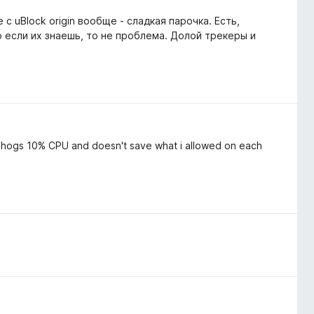
с uBlock origin вообще - сладкая парочка. Есть,
о если их знаешь, то не проблема. Долой трекеры и
ow hogs 10% CPU and doesn't save what i allowed on each