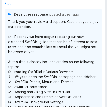
e
Flag
d
5
Developer response
posted
a year ago
o
Thank you your review and support. Glad that you enjoy
u
our extension.
t
o
✅ Recently we have begun releasing our new
f
extended SwiftDial guide that can be of interest to new
5
users and also contains lots of useful tips you might not
be aware of yet.
At this time it already includes articles on the following
topics:
🌐 Installing SwiftDial in Various Browsers
📱 Ways to open the SwiftDial homepage and sidebar
🖌️ SwiftDial Panels, Menus and Themes
✅ SwiftDial Permissions
🔗 Adding and Using Sites in SwiftDial
🎨 Appearance and Effects of SwiftDial Sites
🖼️ SwiftDial Background Settings
📂 Site Groups and Pinned Site Groups in SwiftDial