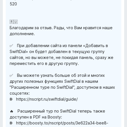
520
🇷🇺
Благодарим за отзыв. Рады, что Вам нравится наше
дополнение.
✅ При добавлении сайта из панели «Добавить в
SwiftDial» он будет добавлен в текущую группу
сайтов, но вы можете, не покидая панель, сразу же
переместить его в другую группу.
✅ Вы можете узнать больше об этой и многих
других полезных функциях SwiftDial в нашем
"Расширенном туре по SwiftDial", доступном в наших
соцсетях:
🌐 https://nscript.ru/swiftdial/guide/
🔥 Расширенный тур по SwiftDial теперь также
доступен в PDF на Boosty:
🌐 https://boosty.to/nscript/posts/3e622a34-bee8-