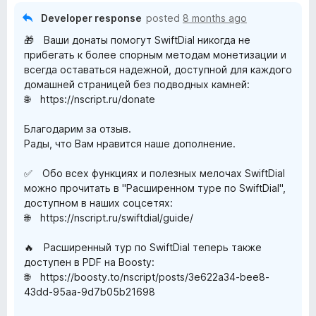
o
o
Developer response
posted
8 months ago
u
f
🎁 Ваши донаты помогут SwiftDial никогда не
t
5
прибегать к более спорным методам монетизации и
o
всегда оставаться надежной, доступной для каждого
f
домашней страницей без подводных камней:
5
🌐 https://nscript.ru/donate
Благодарим за отзыв.
Рады, что Вам нравится наше дополнение.
✅ Обо всех функциях и полезных мелочах SwiftDial
можно прочитать в "Расширенном туре по SwiftDial",
доступном в наших соцсетях:
🌐 https://nscript.ru/swiftdial/guide/
🔥 Расширенный тур по SwiftDial теперь также
доступен в PDF на Boosty:
🌐 https://boosty.to/nscript/posts/3e622a34-bee8-
43dd-95aa-9d7b05b21698