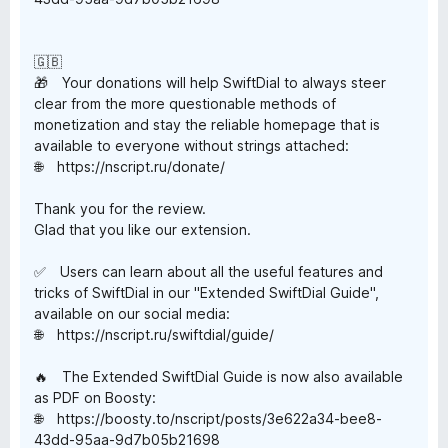
🇬🇧
🎁 Your donations will help SwiftDial to always steer
clear from the more questionable methods of
monetization and stay the reliable homepage that is
available to everyone without strings attached:
🌐 https://nscript.ru/donate/
Thank you for the review.
Glad that you like our extension.
✅ Users can learn about all the useful features and
tricks of SwiftDial in our "Extended SwiftDial Guide",
available on our social media:
🌐 https://nscript.ru/swiftdial/guide/
🔥 The Extended SwiftDial Guide is now also available
as PDF on Boosty:
🌐 https://boosty.to/nscript/posts/3e622a34-bee8-
43dd-95aa-9d7b05b21698