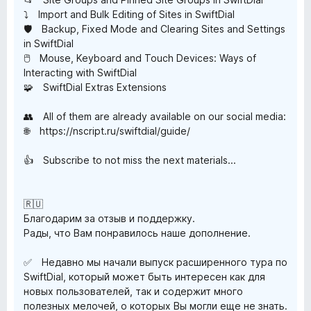
⤵️ Import and Bulk Editing of Sites in SwiftDial
🛡️ Backup, Fixed Mode and Clearing Sites and Settings
in SwiftDial
🖱️ Mouse, Keyboard and Touch Devices: Ways of
Interacting with SwiftDial
🧩 SwiftDial Extras Extensions
👥 All of them are already available on our social media:
🌐 https://nscript.ru/swiftdial/guide/
👍 Subscribe to not miss the next materials...
🇷🇺
Благодарим за отзыв и поддержку.
Рады, что Вам понравилось наше дополнение.
✅ Недавно мы начали выпуск расширенного тура по
SwiftDial, который может быть интересен как для
новых пользователей, так и содержит много
полезных мелочей, о которых Вы могли еще не знать.