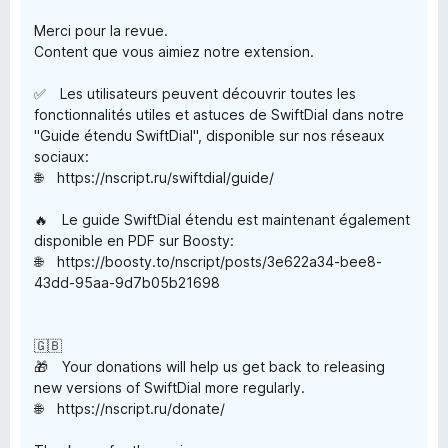
f
Merci pour la revue.
5
Content que vous aimiez notre extension.
✅ Les utilisateurs peuvent découvrir toutes les
fonctionnalités utiles et astuces de SwiftDial dans notre
"Guide étendu SwiftDial", disponible sur nos réseaux
sociaux:
🌐 https://nscript.ru/swiftdial/guide/
🔥 Le guide SwiftDial étendu est maintenant également
disponible en PDF sur Boosty:
🌐 https://boosty.to/nscript/posts/3e622a34-bee8-
43dd-95aa-9d7b05b21698
🇬🇧
🎁 Your donations will help us get back to releasing
new versions of SwiftDial more regularly.
🌐 https://nscript.ru/donate/