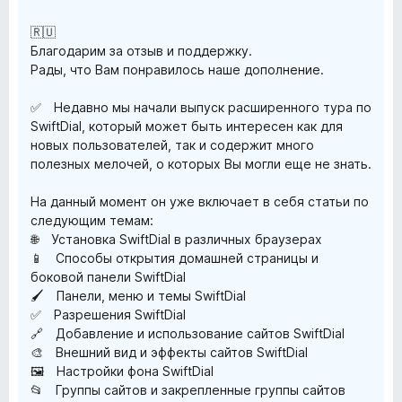
🇷🇺
Благодарим за отзыв и поддержку.
Рады, что Вам понравилось наше дополнение.
✅ Недавно мы начали выпуск расширенного тура по
SwiftDial, который может быть интересен как для
новых пользователей, так и содержит много
полезных мелочей, о которых Вы могли еще не знать.
На данный момент он уже включает в себя статьи по
следующим темам:
🌐 Установка SwiftDial в различных браузерах
📱 Способы открытия домашней страницы и
боковой панели SwiftDial
🖌️ Панели, меню и темы SwiftDial
✅ Разрешения SwiftDial
🔗 Добавление и использование сайтов SwiftDial
🎨 Внешний вид и эффекты сайтов SwiftDial
🖼️ Настройки фона SwiftDial
📂 Группы сайтов и закрепленные группы сайтов