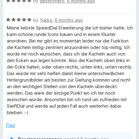
R
e
by
destinyhero
,
6 months ago
o
o
a
d
u
f
i
t
5
t
5
R
e
by
Yukka
,
6 months ago
o
o
a
a
d
u
f
Meine liebste SpeedDial Erweiterung die ich bisher hatte. Ich
t
5
t
5
kann schöne runde Icons bauen und in einem Kluster
l
e
o
o
anordnen. Bei mir gibt es momentan leider nur die Funktion
d
u
f
die Kacheln mittig-zentriert anzuordnen oder top-mittig. Ich
5
t
5
würde mir noch wünschen, dass ich die Kacheln auch von
|
o
o
den Ecken aus legen könnte. Also die Kacheln oben links in
u
f
der Ecke halten, oder oben rechts, unten links, unten rechts.
S
t
5
Das würde mir sehr helfen damit meine unterschiedlichen
o
Hintergrundbilder am besten zur Geltung kommen und nicht
w
f
an den wichtigen Stellen von den Kacheln überdeckt
5
werden. Das wäre der einzige Punkt wo ich mir noch
i
wünschen würde. Ansonsten bin ich rund um zufrieden mit
SwiftDial und werde auf jeden Fall auch weiterhin dabei
bleiben :-)
f
Flag
t