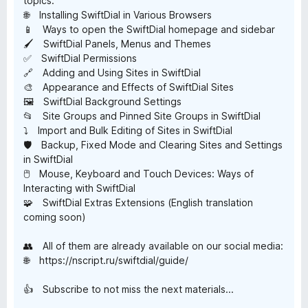
topics:
🌐 Installing SwiftDial in Various Browsers
📱 Ways to open the SwiftDial homepage and sidebar
🖌️ SwiftDial Panels, Menus and Themes
✅ SwiftDial Permissions
🔗 Adding and Using Sites in SwiftDial
🎨 Appearance and Effects of SwiftDial Sites
🖼️ SwiftDial Background Settings
📂 Site Groups and Pinned Site Groups in SwiftDial
⤵️ Import and Bulk Editing of Sites in SwiftDial
🛡️ Backup, Fixed Mode and Clearing Sites and Settings
in SwiftDial
🖱️ Mouse, Keyboard and Touch Devices: Ways of
Interacting with SwiftDial
🧩 SwiftDial Extras Extensions (English translation
coming soon)
👥 All of them are already available on our social media:
🌐 https://nscript.ru/swiftdial/guide/
👍 Subscribe to not miss the next materials...