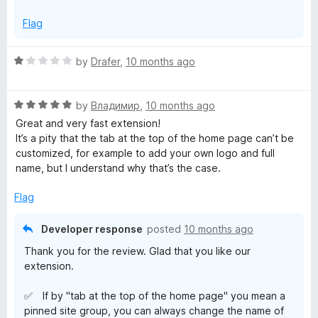
Flag
R
by
Drafer
,
10 months ago
a
t
R
e
by
Владимир
,
10 months ago
a
d
Great and very fast extension!
t
1
It’s a pity that the tab at the top of the home page can’t be
e
o
customized, for example to add your own logo and full
d
u
name, but I understand why that’s the case.
5
t
o
o
Flag
u
f
t
5
Developer response
posted
10 months ago
o
Thank you for the review. Glad that you like our
f
extension.
5
✅ If by "tab at the top of the home page" you mean a
pinned site group, you can always change the name of