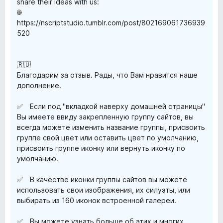
share their ideas with us:
🌐
https://nscriptstudio.tumblr.com/post/802169061736939
520
🇷🇺
Благодарим за отзыв. Рады, что Вам нравится наше
дополнение.
✅ Если под "вкладкой наверху домашней страницы"
Вы имеете ввиду закрепленную группу сайтов, вы
всегда можете изменить название группы, присвоить
группе свой цвет или оставить цвет по умолчанию,
присвоить группе иконку или вернуть иконку по
умолчанию.
✅ В качестве иконки группы сайтов вы можете
использовать свои изображения, их силуэты, или
выбирать из 160 иконок встроенной галереи.
✅ Вы можете узнать больше об этих и многих