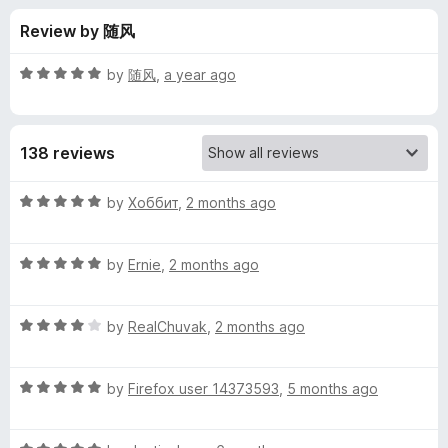
s
t
-
Review by 随风
o
o
f
f
n
5
R
by
随风
,
a year ago
s
o
a
t
e
r
138 reviews
d
5
S
o
R
by
Хоббит
,
2 months ago
u
a
p
t
t
o
R
e
by
Ernie
,
2 months ago
f
a
d
e
5
t
5
R
e
by
RealChuvak
,
2 months ago
o
e
a
d
u
t
5
t
d
R
e
by
Firefox user 14373593
,
5 months ago
o
o
a
d
u
f
t
D
4
t
5