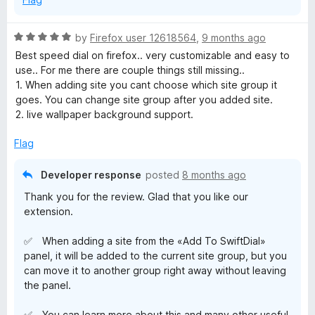
R
by
Firefox user 12618564
,
9 months ago
a
Best speed dial on firefox.. very customizable and easy to
t
use.. For me there are couple things still missing..
e
1. When adding site you cant choose which site group it
d
goes. You can change site group after you added site.
5
2. live wallpaper background support.
o
u
Flag
t
o
Developer response
posted
8 months ago
f
Thank you for the review. Glad that you like our
5
extension.
✅ When adding a site from the «Add To SwiftDial»
panel, it will be added to the current site group, but you
can move it to another group right away without leaving
the panel.
✅ You can learn more about this and many other useful