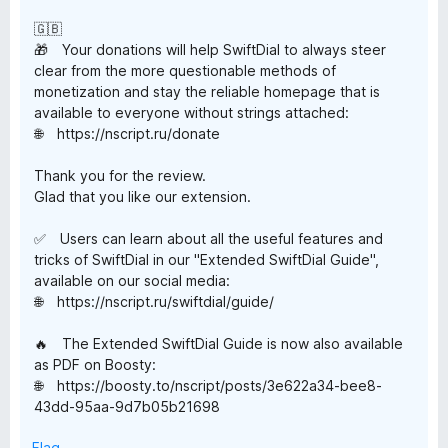
🇬🇧
🎁 Your donations will help SwiftDial to always steer
clear from the more questionable methods of
monetization and stay the reliable homepage that is
available to everyone without strings attached:
🌐 https://nscript.ru/donate
Thank you for the review.
Glad that you like our extension.
✅ Users can learn about all the useful features and
tricks of SwiftDial in our "Extended SwiftDial Guide",
available on our social media:
🌐 https://nscript.ru/swiftdial/guide/
🔥 The Extended SwiftDial Guide is now also available
as PDF on Boosty:
🌐 https://boosty.to/nscript/posts/3e622a34-bee8-
43dd-95aa-9d7b05b21698
Flag