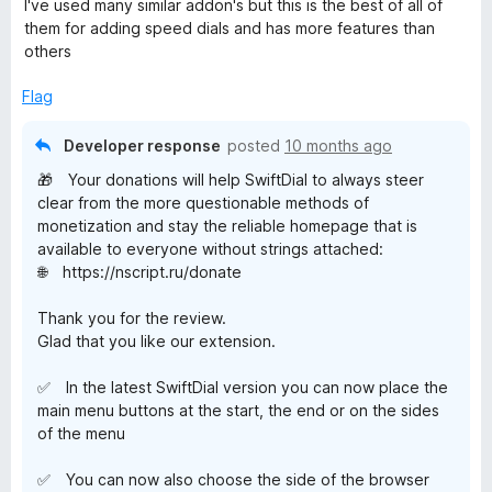
I've used many similar addon's but this is the best of all of
t
them for adding speed dials and has more features than
e
others
d
5
Flag
o
u
Developer response
posted
10 months ago
t
🎁 Your donations will help SwiftDial to always steer
o
clear from the more questionable methods of
f
monetization and stay the reliable homepage that is
5
available to everyone without strings attached:
🌐 https://nscript.ru/donate
Thank you for the review.
Glad that you like our extension.
✅ In the latest SwiftDial version you can now place the
main menu buttons at the start, the end or on the sides
of the menu
✅ You can now also choose the side of the browser