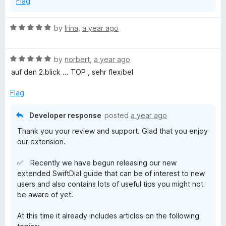
Flag
R
by
Irina
,
a year ago
a
t
R
e
by
norbert
,
a year ago
a
d
auf den 2.blick ... TOP , sehr flexibel
t
5
e
o
Flag
d
u
5
t
Developer response
posted
a year ago
o
o
Thank you your review and support. Glad that you enjoy
u
f
our extension.
t
5
o
✅ Recently we have begun releasing our new
f
extended SwiftDial guide that can be of interest to new
5
users and also contains lots of useful tips you might not
be aware of yet.
At this time it already includes articles on the following