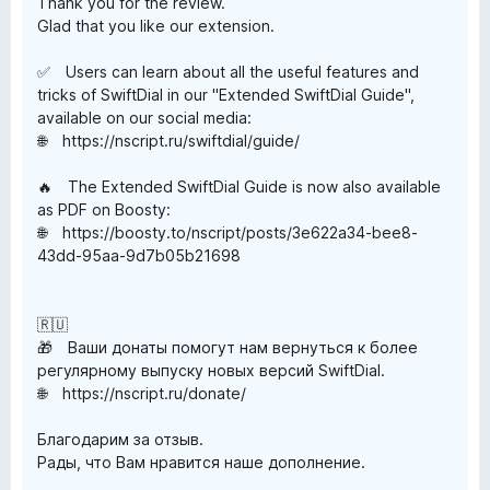
Thank you for the review.
Glad that you like our extension.
✅ Users can learn about all the useful features and
tricks of SwiftDial in our "Extended SwiftDial Guide",
available on our social media:
🌐 https://nscript.ru/swiftdial/guide/
🔥 The Extended SwiftDial Guide is now also available
as PDF on Boosty:
🌐 https://boosty.to/nscript/posts/3e622a34-bee8-
43dd-95aa-9d7b05b21698
🇷🇺
🎁 Ваши донаты помогут нам вернуться к более
регулярному выпуску новых версий SwiftDial.
🌐 https://nscript.ru/donate/
Благодарим за отзыв.
Рады, что Вам нравится наше дополнение.