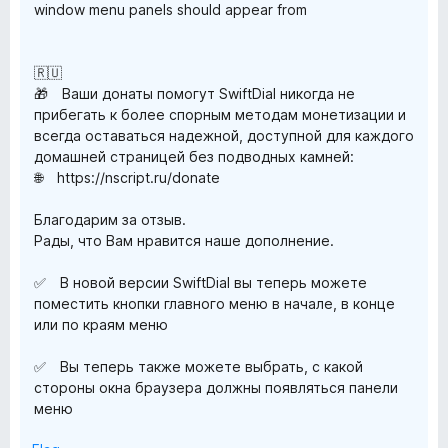
window menu panels should appear from
🇷🇺
🎁 Ваши донаты помогут SwiftDial никогда не
прибегать к более спорным методам монетизации и
всегда оставаться надежной, доступной для каждого
домашней страницей без подводных камней:
🌐 https://nscript.ru/donate
Благодарим за отзыв.
Рады, что Вам нравится наше дополнение.
✅ В новой версии SwiftDial вы теперь можете
поместить кнопки главного меню в начале, в конце
или по краям меню
✅ Вы теперь также можете выбрать, с какой
стороны окна браузера должны появляться панели
меню