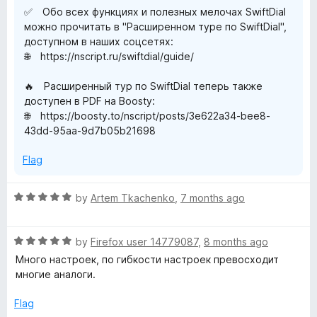
✅ Обо всех функциях и полезных мелочах SwiftDial
можно прочитать в "Расширенном туре по SwiftDial",
доступном в наших соцсетях:
🌐 https://nscript.ru/swiftdial/guide/
🔥 Расширенный тур по SwiftDial теперь также
доступен в PDF на Boosty:
🌐 https://boosty.to/nscript/posts/3e622a34-bee8-
43dd-95aa-9d7b05b21698
Flag
R
by
Artem Tkachenko
,
7 months ago
a
t
R
e
by
Firefox user 14779087
,
8 months ago
a
d
Много настроек, по гибкости настроек превосходит
t
5
многие аналоги.
e
o
d
u
Flag
5
t