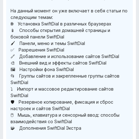
На данный момент он уже включает в себя статьи по
следующим темам:
🌐 Установка SwiftDial в различных браузерах
📱 Способы открытия домашней страницы и
боковой панели SwiftDial
🖌️ Панели, меню и темы SwiftDial
✅ Разрешения SwiftDial
🔗 Добавление и использование сайтов SwiftDial
🎨 Внешний вид и эффекты сайтов SwiftDial
🖼️ Настройки фона SwiftDial
📂 Группы сайтов и закрепленные группы сайтов
SwiftDial
⤵️ Импорт и массовое редактирование сайтов
SwiftDial
🛡️ Резервное копирование, фиксация и сброс
настроек и сайтов SwiftDial
🖱️ Мышь, клавиатура и сенсорный ввод: способы
взаимодействия со SwiftDial
🧩 Дополнения SwiftDial Экстра