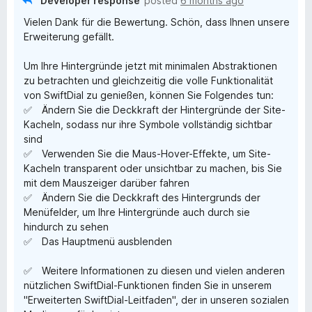
Developer response
posted
6 months ago
D
Vielen Dank für die Bewertung. Schön, dass Ihnen unsere
Erweiterung gefällt.
i
Um Ihre Hintergründe jetzt mit minimalen Abstraktionen
a
zu betrachten und gleichzeitig die volle Funktionalität
von SwiftDial zu genießen, können Sie Folgendes tun:
✅ Ändern Sie die Deckkraft der Hintergründe der Site-
l
Kacheln, sodass nur ihre Symbole vollständig sichtbar
sind
✅ Verwenden Sie die Maus-Hover-Effekte, um Site-
Kacheln transparent oder unsichtbar zu machen, bis Sie
mit dem Mauszeiger darüber fahren
✅ Ändern Sie die Deckkraft des Hintergrunds der
Menüfelder, um Ihre Hintergründe auch durch sie
hindurch zu sehen
✅ Das Hauptmenü ausblenden
✅ Weitere Informationen zu diesen und vielen anderen
nützlichen SwiftDial-Funktionen finden Sie in unserem
"Erweiterten SwiftDial-Leitfaden", der in unseren sozialen