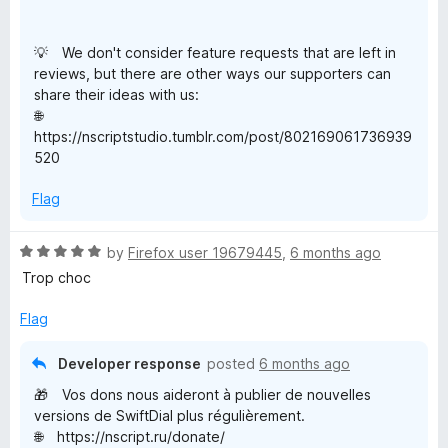
💡 We don't consider feature requests that are left in
reviews, but there are other ways our supporters can
share their ideas with us:
🌐
https://nscriptstudio.tumblr.com/post/802169061736939
520
Flag
R
by
Firefox user 19679445
,
6 months ago
a
Trop choc
t
e
Flag
d
5
Developer response
posted
6 months ago
o
🎁 Vos dons nous aideront à publier de nouvelles
u
versions de SwiftDial plus régulièrement.
t
🌐 https://nscript.ru/donate/
o