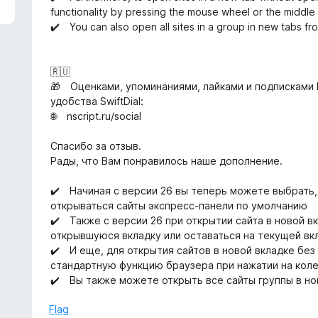
functionality by pressing the mouse wheel or the middl
✔️ You can also open all sites in a group in new tabs fr
🇷🇺
🎁 Оценками, упоминаниями, лайками и подписками
удобства SwiftDial:
🌐 nscript.ru/social
Спасибо за отзыв.
Рады, что Вам понравилось наше дополнение.
✔️ Начиная с версии 26 вы теперь можете выбрать, 
открываться сайты экспресс-панели по умолчанию
✔️ Также с версии 26 при открытии сайта в новой 
открывшуюся вкладку или оставаться на текущей вк
✔️ И еще, для открытия сайтов в новой вкладке бе
стандартную функцию браузера при нажатии на кол
✔️ Вы также можете открыть все сайты группы в но
Flag