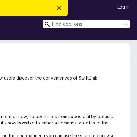
Log in
D
i
s
S
m
S
i
e
e
s
a
a
s
r
t
r
c
h
h
c
i
s
h
n
o
t
i
ew users discover the conveniences of SwiftDial:
c
e
rrent or new) to open sites from speed dial by default.
t's now possible to either automatically switch to the
ening the context menu you can use the standard browser