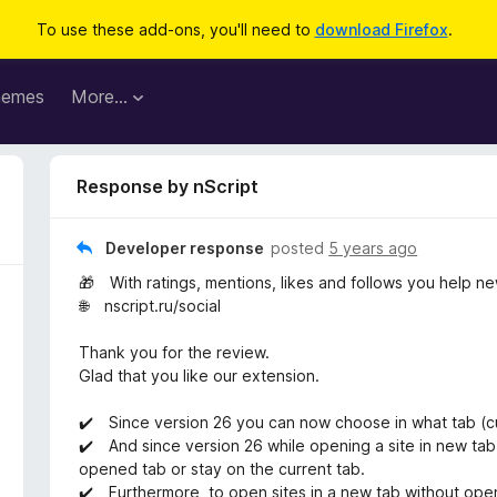
To use these add-ons, you'll need to
download Firefox
.
hemes
More…
Response by nScript
Developer response
posted
5 years ago
🎁 With ratings, mentions, likes and follows you help n
🌐 nscript.ru/social
Thank you for the review.
Glad that you like our extension.
✔️ Since version 26 you can now choose in what tab (cu
✔️ And since version 26 while opening a site in new tab i
opened tab or stay on the current tab.
✔️ Furthermore, to open sites in a new tab without op