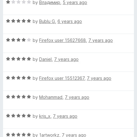
R
e
by
Владимир
,
5 years ago
o
a
d
u
i
t
5
t
R
e
by
Bublu G
,
6 years ago
o
o
m
a
d
u
f
t
1
t
5
a
R
e
by
Firefox user 15627668
,
7 years ago
o
o
a
d
u
f
t
5
g
t
5
R
e
by
Daniel
,
7 years ago
o
o
a
d
u
f
e
t
4
t
5
R
e
by
Firefox user 15512367
,
7 years ago
o
o
a
d
u
f
t
5
t
5
R
e
by
Mohammad
,
7 years ago
o
o
a
d
u
f
t
5
t
5
R
e
by
kris_x
,
7 years ago
o
o
a
d
u
f
t
5
t
5
R
e
by
1artworkz
,
7 years ago
o
o