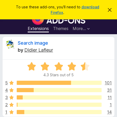
S
Log in
To use these add-ons, you'll need to
download
D
e
Firefox
.
i
F
a
s
i
m
r
i
r
Extensions
Themes
More…
c
s
e
s
h
t
f
R
Search image
h
o
i
by
Didier Lafleur
s
x
e
n
B
o
t
R
r
v
i
a
o
c
4.3 Stars out of 5
t
e
w
i
e
5
101
s
d
4
31
e
e
4
r
3
11
.
A
3
w
2
1
o
d
1
14
u
d