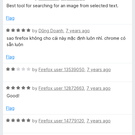
a
d
u
f
Best tool for searching for an image from selected text.
t
5
t
5
e
o
o
Flag
d
u
f
5
t
5
R
by
Dũng Doanh
,
7 years ago
o
o
a
sao firefox không cho cái này mặc định luôn nhỉ. chrome có
u
f
t
sẵn luôn
t
5
e
o
d
Flag
f
5
5
o
R
by
Firefox user 13539050
,
7 years ago
u
a
t
t
o
R
e
by
Firefox user 12872663
,
7 years ago
f
a
d
Good!
5
t
2
e
o
Flag
d
u
5
t
R
by
Firefox user 14779120
,
7 years ago
o
o
a
u
f
t