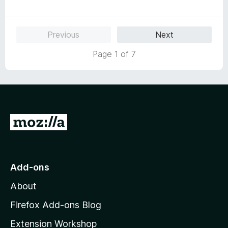
o
a
d
f
t
3
5
e
o
Previous
Next
d
u
5
t
Page 1 of 7
o
o
u
f
t
5
o
f
5
G
o
t
o
Add-ons
M
About
o
z
Firefox Add-ons Blog
i
Extension Workshop