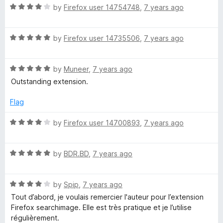
t
5
R
e
by
Firefox user 14754748
,
7 years ago
o
a
d
f
t
5
5
R
e
by
Firefox user 14735506
,
7 years ago
o
a
d
u
t
4
t
R
e
by
Muneer
,
7 years ago
o
o
a
d
u
f
Outstanding extension.
t
5
t
5
e
o
o
Flag
d
u
f
5
t
5
R
by
Firefox user 14700893
,
7 years ago
o
o
a
u
f
t
t
5
R
e
by
BDR.BD
,
7 years ago
o
a
d
f
t
4
5
R
e
by
Spip
,
7 years ago
o
a
d
u
Tout d’abord, je voulais remercier l'auteur pour l’extension
t
5
t
Firefox searchimage. Elle est très pratique et je l’utilise
e
o
o
régulièrement.