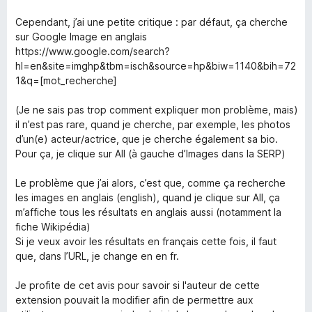
d
u
f
4
t
5
Cependant, j’ai une petite critique : par défaut, ça cherche
o
o
sur Google Image en anglais
u
f
https://www.google.com/search?
t
5
hl=en&site=imghp&tbm=isch&source=hp&biw=1140&bih=72
o
1&q=[mot_recherche]
f
5
(Je ne sais pas trop comment expliquer mon problème, mais)
il n’est pas rare, quand je cherche, par exemple, les photos
d’un(e) acteur/actrice, que je cherche également sa bio.
Pour ça, je clique sur All (à gauche d’Images dans la SERP)
Le problème que j’ai alors, c’est que, comme ça recherche
les images en anglais (english), quand je clique sur All, ça
m’affiche tous les résultats en anglais aussi (notamment la
fiche Wikipédia)
Si je veux avoir les résultats en français cette fois, il faut
que, dans l’URL, je change en en fr.
Je profite de cet avis pour savoir si l'auteur de cette
extension pouvait la modifier afin de permettre aux