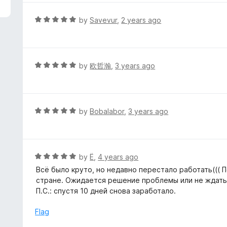
5
e
d
R
by
Savevur
,
2 years ago
5
a
o
t
u
e
t
d
R
by
欧哲瀚
,
3 years ago
o
5
a
f
o
t
5
u
e
t
d
R
by
Bobalabor
,
3 years ago
o
5
a
f
o
t
5
u
e
t
d
R
by
Ё
,
4 years ago
o
5
a
Всё было круто, но недавно перестало работать((( 
f
o
t
стране. Ожидается решение проблемы или не ждать
5
u
e
П.С.: спустя 10 дней снова заработало.
t
d
o
5
Flag
f
o