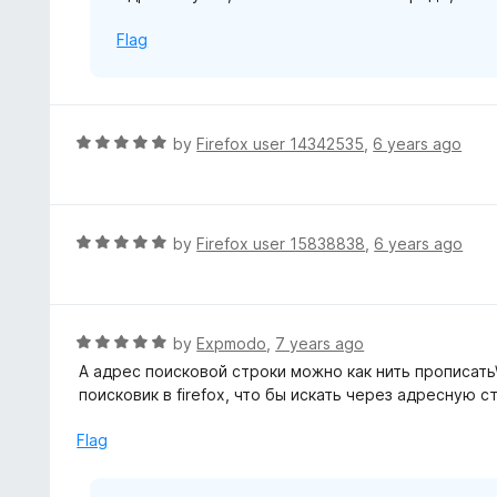
o
Flag
f
5
R
by
Firefox user 14342535
,
6 years ago
a
t
e
d
R
by
Firefox user 15838838
,
6 years ago
5
a
o
t
u
e
t
d
R
by
Expmodo
,
7 years ago
o
5
a
А адрес поисковой строки можно как нить прописать\
f
o
t
поисковик в firefox, что бы искать через адресную с
5
u
e
t
d
Flag
o
5
f
o