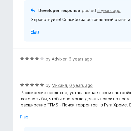
5
f
o
Developer response
posted
5 years ago
5
u
Здравствуйте! Спасибо за оставленный отзыв 
t
o
Flag
f
5
R
by
Advixer
,
6 years ago
a
t
e
d
R
by
Михаил
,
6 years ago
4
a
Расширение неплохое, устанавливает свои настройк
o
t
хотелось бы, чтобы оно могло делать поиск по всем
u
e
расширение "TMS - Поиск торрентов" в Гугл Хроме.
t
d
o
5
Flag
f
o
5
u