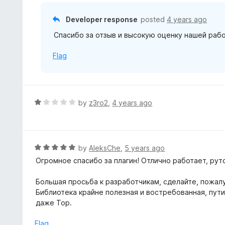
5
u
t
Developer response
posted
4 years ago
o
Спасибо за отзыв и высокую оценку нашей рабо
f
5
Flag
R
by
z3ro2
,
4 years ago
a
t
e
d
R
by
AleksChe
,
5 years ago
1
a
Огромное спасибо за плагин! Отлично работает, рут
o
t
u
e
Большая просьба к разработчикам, сделайте, пожалу
t
d
Библиотека крайне полезная и востребованная, пути
o
5
даже Тор.
f
o
5
u
Flag