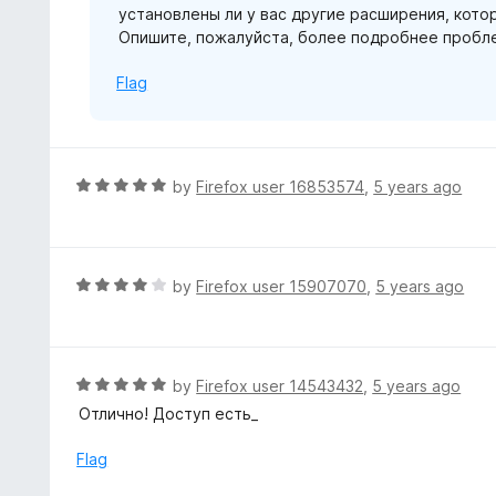
установлены ли у вас другие расширения, которы
f
Опишите, пожалуйста, более подробнее пробле
5
Flag
R
by
Firefox user 16853574
,
5 years ago
a
t
e
d
R
by
Firefox user 15907070
,
5 years ago
5
a
o
t
u
e
t
d
R
by
Firefox user 14543432
,
5 years ago
o
4
a
Отлично! Доступ есть_
f
o
t
5
u
e
Flag
t
d
o