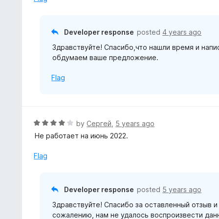
t
o
f
Developer response
posted
4 years ago
5
Здравствуйте! Спасибо,что нашли время и напи
обдумаем ваше предложение.
Flag
R
by
Сергей
,
5 years ago
a
Не работает на июнь 2022.
t
e
Flag
d
4
o
Developer response
posted
5 years ago
u
Здравствуйте! Спасибо за оставленный отзыв 
t
сожалению, нам не удалось воспроизвести дан
o