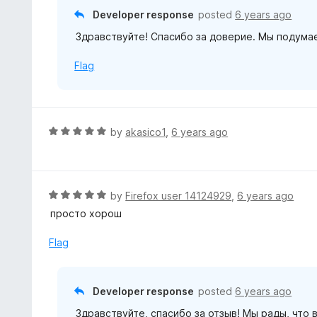
t
Developer response
posted
6 years ago
o
Здравствуйте! Спасибо за доверие. Мы подумае
f
5
Flag
R
by
akasico1
,
6 years ago
a
t
e
d
R
by
Firefox user 14124929
,
6 years ago
5
a
просто хорош
o
t
u
e
Flag
t
d
o
5
f
o
Developer response
posted
6 years ago
5
u
Здравствуйте, спасибо за отзыв! Мы рады, что 
t