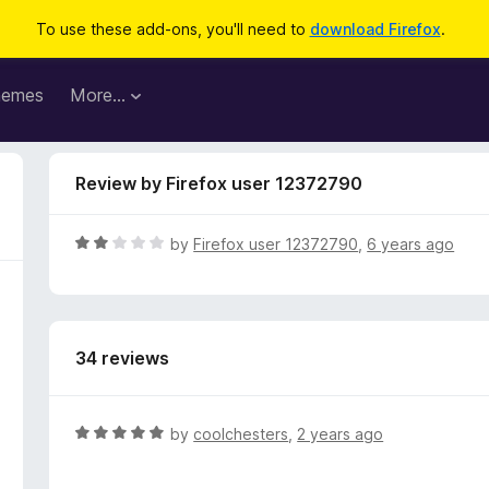
To use these add-ons, you'll need to
download Firefox
.
hemes
More…
Review by Firefox user 12372790
R
by
Firefox user 12372790
,
6 years ago
a
t
e
d
34 reviews
2
o
u
t
R
by
coolchesters
,
2 years ago
o
a
f
t