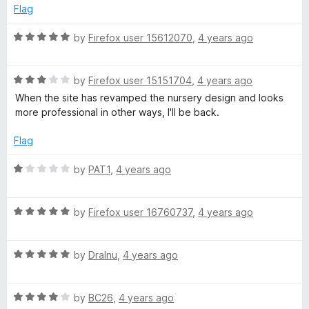
Flag
i
R
by
Firefox user 15612070
,
4 years ago
n
a
t
e
R
e
by
Firefox user 15151704
,
4 years ago
a
d
When the site has revamped the nursery design and looks
t
&
5
more professional in other ways, I'll be back.
e
o
d
u
Flag
t
3
t
o
o
R
by
PAT1
,
4 years ago
r
u
f
a
t
5
t
a
o
R
e
by
Firefox user 16760737
,
4 years ago
f
a
d
5
t
1
c
R
e
by
Dralnu
,
4 years ago
o
a
d
u
k
t
5
t
R
e
by
BC26
,
4 years ago
o
o