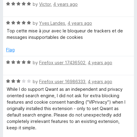
R
e
by
Victor
,
4 years ago
a
d
t
4
R
e
by
Yves Landes
,
4 years ago
o
a
d
u
Top cette mise à jour avec le bloqueur de trackers et de
t
5
t
messages insupportables de cookies
e
o
o
d
u
f
Flag
5
t
5
o
o
R
by
Firefox user 17436502
,
4 years ago
u
f
a
t
5
t
o
R
e
by
Firefox user 16986333
,
4 years ago
f
a
d
While I do support Qwant as an independent and privacy
5
t
5
oriented search engine, I did not ask for extra blocking
e
o
features and cookie consent handling ("VIPrivacy") when I
d
u
originally installed this extension - only to set Qwant as
3
t
default search engine. Please do not unexpectedly add
o
o
completely irrelevant features to an existing extension,
u
f
keep it simple.
t
5