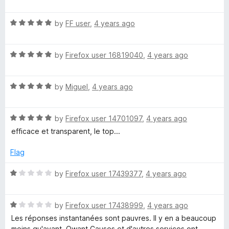
e
a
d
u
f
t
5
t
5
R
e
r
by
FF user
,
4 years ago
o
o
a
d
u
f
t
4
t
5
b
R
e
by
Firefox user 16819040
,
4 years ago
o
o
a
d
u
f
l
t
5
t
5
R
e
by
Miguel
,
4 years ago
o
o
a
o
d
u
f
t
5
t
5
R
e
by
Firefox user 14701097
,
4 years ago
o
o
c
a
d
u
f
efficace et transparent, le top...
t
5
t
5
k
e
o
o
Flag
d
u
f
e
5
t
5
R
by
Firefox user 17439377
,
4 years ago
o
o
a
u
f
t
r
t
5
R
e
by
Firefox user 17438999
,
4 years ago
o
a
d
Les réponses instantanées sont pauvres. Il y en a beaucoup
f
t
1
moins qu'avant. Qwant Causes et d'autres services ont