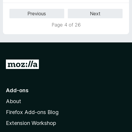
5
o
Previous
Next
u
t
Page 4 of 26
o
f
5
G
o
t
o
Add-ons
M
About
o
z
Firefox Add-ons Blog
i
Extension Workshop
l