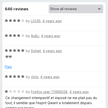
s
t
-
o
646 reviews
o
f
f
n
5
R
by
LOUIS
,
4 years ago
s
o
a
t
r
R
e
by
AidiLi
,
4 years ago
a
d
t
Q
4
R
e
by
Soheil
,
4 years ago
o
a
d
u
💙💙
w
t
4
t
e
o
o
Flag
a
d
u
f
5
t
5
R
by
chris
,
4 years ago
n
o
o
a
u
f
t
t
5
R
e
by
Firefox user 17466028
,
4 years ago
t
o
a
d
Ce changement intempestif et imposé ne me plait pas du
f
t
5
tout, il semble que l'esprit Qwant a totalement disparu
-
5
e
o
comme par magie.