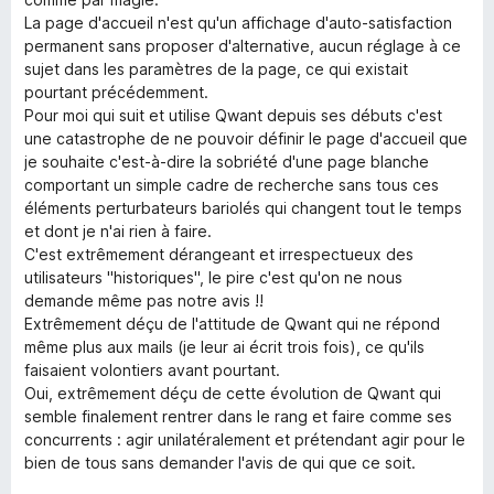
d
u
La page d'accueil n'est qu'un affichage d'auto-satisfaction
S
1
t
permanent sans proposer d'alternative, aucun réglage à ce
o
o
sujet dans les paramètres de la page, ce qui existait
e
u
f
pourtant précédemment.
t
5
Pour moi qui suit et utilise Qwant depuis ses débuts c'est
o
une catastrophe de ne pouvoir définir le page d'accueil que
a
f
je souhaite c'est-à-dire la sobriété d'une page blanche
5
comportant un simple cadre de recherche sans tous ces
r
éléments perturbateurs bariolés qui changent tout le temps
et dont je n'ai rien à faire.
c
C'est extrêmement dérangeant et irrespectueux des
utilisateurs "historiques", le pire c'est qu'on ne nous
h
demande même pas notre avis !!
Extrêmement déçu de l'attitude de Qwant qui ne répond
même plus aux mails (je leur ai écrit trois fois), ce qu'ils
e
faisaient volontiers avant pourtant.
Oui, extrêmement déçu de cette évolution de Qwant qui
n
semble finalement rentrer dans le rang et faire comme ses
concurrents : agir unilatéralement et prétendant agir pour le
g
bien de tous sans demander l'avis de qui que ce soit.