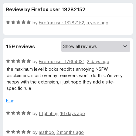
s
t
-
Review by Firefox user 18282152
o
o
f
f
n
5
R
by
Firefox user 18282152
,
a year ago
s
o
a
t
e
r
159 reviews
d
5
P
o
R
by
Firefox user 17604031
,
2 days ago
u
a
the maximum level blocks reddit's annoying NSFW
o
t
t
disclaimers. most overlay removers won't do this. i'm very
o
e
happy with the extension, i just hope they add a site-
f
d
p
specific rule
5
5
o
Flag
U
u
t
R
by
fffghhhujj
,
16 days ago
p
o
a
f
t
O
5
R
e
by
mathoo
,
2 months ago