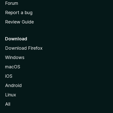
h
Forum
o
Report a bug
m
Review Guide
e
p
a
Download
g
Download Firefox
e
Windows
macOS
iOS
Android
Linux
All