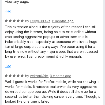
e
o
view any page.
d
u
1
t
Flag
o
o
u
f
R
by
EepyGirlLava
,
8 months ago
t
5
a
This extension alone is the majority of the reason I can still
o
t
enjoy using the internet, being able to exist online without
f
e
ever seeing aggressive popups or advertisements is
5
d
indescribably nice, especially as someone who isn't a huge
5
fan of large corporations anyways, I've been using it for a
o
long time now without any major issues that weren't caused
u
by user error, I cant recommend it highly enough.
t
o
Flag
f
5
R
by
zekromVale
,
9 months ago
a
Well, I guess it works for Firefox mobile, while not showing it
t
works for mobile. It removes makerworld's very aggressive
e
download our app pop up. While it does still show up for a
d
second it's better than clicking cancel every time. Though, it
5
looked like one time it failed.