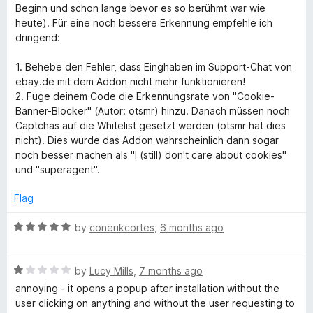
Beginn und schon lange bevor es so berühmt war wie
heute). Für eine noch bessere Erkennung empfehle ich
dringend:
1. Behebe den Fehler, dass Einghaben im Support-Chat von
ebay.de mit dem Addon nicht mehr funktionieren!
2. Füge deinem Code die Erkennungsrate von "Cookie-
Banner-Blocker" (Autor: otsmr) hinzu. Danach müssen noch
Captchas auf die Whitelist gesetzt werden (otsmr hat dies
nicht). Dies würde das Addon wahrscheinlich dann sogar
noch besser machen als "I (still) don't care about cookies"
und "superagent".
Flag
R
by
conerikcortes
,
6 months ago
a
t
R
e
by
Lucy Mills
,
7 months ago
a
d
annoying - it opens a popup after installation without the
t
5
user clicking on anything and without the user requesting to