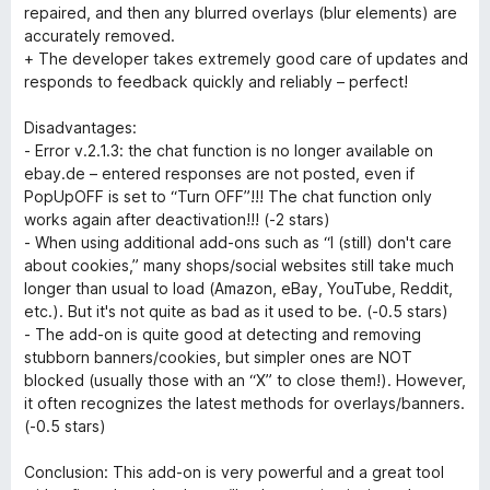
u
repaired, and then any blurred overlays (blur elements) are
t
accurately removed.
o
+ The developer takes extremely good care of updates and
f
responds to feedback quickly and reliably – perfect!
5
Disadvantages:
- Error v.2.1.3: the chat function is no longer available on
ebay.de – entered responses are not posted, even if
PopUpOFF is set to “Turn OFF”!!! The chat function only
works again after deactivation!!! (-2 stars)
- When using additional add-ons such as “I (still) don't care
about cookies,” many shops/social websites still take much
longer than usual to load (Amazon, eBay, YouTube, Reddit,
etc.). But it's not quite as bad as it used to be. (-0.5 stars)
- The add-on is quite good at detecting and removing
stubborn banners/cookies, but simpler ones are NOT
blocked (usually those with an “X” to close them!). However,
it often recognizes the latest methods for overlays/banners.
(-0.5 stars)
Conclusion: This add-on is very powerful and a great tool