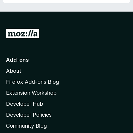
u
f
t
5
o
f
5
G
o
t
o
Add-ons
M
About
o
z
Firefox Add-ons Blog
i
Extension Workshop
l
Developer Hub
l
a
Developer Policies
'
Community Blog
s