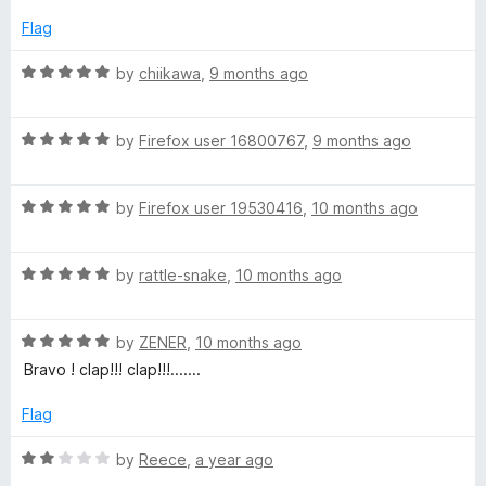
o
u
Flag
t
o
R
by
chiikawa
,
9 months ago
f
a
5
t
R
e
by
Firefox user 16800767
,
9 months ago
a
d
t
5
R
e
by
Firefox user 19530416
,
10 months ago
o
a
d
u
t
5
t
R
e
by
rattle-snake
,
10 months ago
o
o
a
d
u
f
t
5
t
5
R
e
by
ZENER
,
10 months ago
o
o
a
d
u
f
Bravo ! clap!!! clap!!!.......
t
5
t
5
e
o
o
Flag
d
u
f
5
t
5
R
by
Reece
,
a year ago
o
o
a