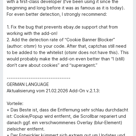
with a first-class developer (I've been using it since the
beginning and long before it was as famous as it is today).
For even better detection, I strongly recommend:
1. Fix the bug that prevents ebay.de support chat from
working with the add-on!
2. Add the detection rate of “Cookie Banner Blocker”
(author: otsmr) to your code. After that, captchas still need
to be added to the whitelist (otsmr does not have this). This
would probably make the add-on even better than “I (still)
don't care about cookies” and “superagent.”
-----------------------------------
GERMAN LANGUAGE
Aktualisierung vom 21.02.2026 Add-On v.2.1.3:
Vorteile:
+ Das Beste ist, dass die Entfernung sehr schlau durchdacht
ist: Cookie/Popup wird entfernt, die Scrollbar repariert und
danach ggf. ein verschwommenes Overlay (blur-Element)
zielsicher entfernt.
+ Der Entwickler kümmert sich extrem gut um Updates und