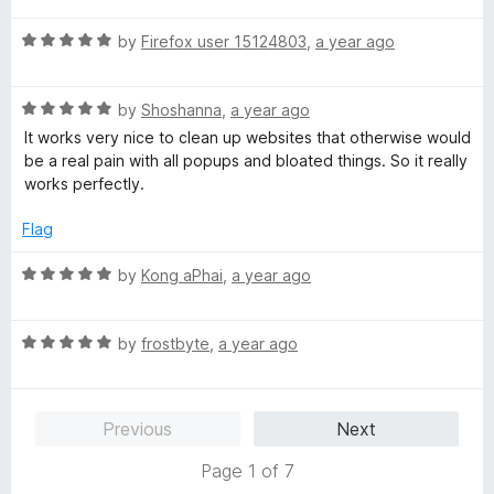
u
f
t
t
5
R
e
by
Firefox user 15124803
,
a year ago
o
a
d
f
t
2
5
R
e
by
Shoshanna
,
a year ago
o
a
d
u
It works very nice to clean up websites that otherwise would
t
5
t
be a real pain with all popups and bloated things. So it really
e
o
o
works perfectly.
d
u
f
5
t
5
Flag
o
o
u
f
R
by
Kong aPhai
,
a year ago
t
5
a
o
t
f
R
e
by
frostbyte
,
a year ago
5
a
d
t
5
e
o
Previous
Next
d
u
5
t
Page 1 of 7
o
o