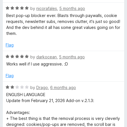
5
o
u
R
by
nicorafales
,
5 months ago
t
a
Best pop-up blocker ever. Blasts through paywalls, cookie
o
t
requests, newsletter subs, removes clutter, it's just so good!
f
e
And the dev behind it all has some great values going on for
5
d
them.
5
o
Flag
u
t
R
by
darkocean
,
5 months ago
o
a
Works well if I use aggressive. :D
f
t
5
e
Flag
d
5
R
by
Drago
,
6 months ago
o
a
ENGLISH LANGUAGE
u
t
Update from February 21, 2026 Add-on v.2.1.3:
t
e
o
d
Advantages:
f
2
+ The best thing is that the removal process is very cleverly
5
o
designed: cookies/pop-ups are removed, the scroll bar is