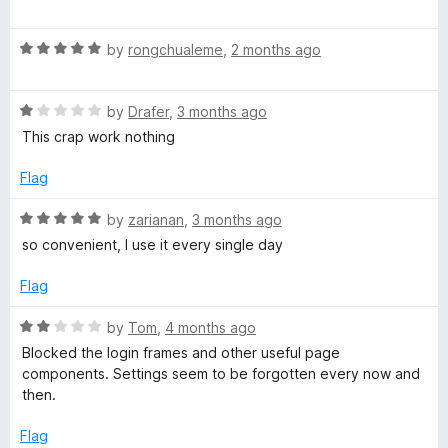
a
d
t
5
F
R
e
by
rongchualeme
,
2 months ago
o
a
d
u
F
t
5
t
R
e
by
Drafer
,
3 months ago
o
o
a
d
u
f
This crap work nothing
t
5
t
5
e
o
o
Flag
d
u
f
1
t
5
R
by
zarianan
,
3 months ago
o
o
a
so convenient, I use it every single day
u
f
t
t
5
e
Flag
o
d
f
5
R
by
Tom
,
4 months ago
5
o
a
Blocked the login frames and other useful page
u
t
components. Settings seem to be forgotten every now and
t
e
then.
o
d
f
2
Flag