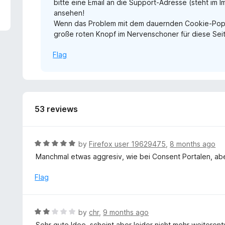
bitte eine Email an die Support-Adresse (steht im 
5
ansehen!
Wenn das Problem mit dem dauernden Cookie-Popup
große roten Knopf im Nervenschoner für diese Seit
Flag
53 reviews
R
by
Firefox user 19629475
,
8 months ago
a
Manchmal etwas aggresiv, wie bei Consent Portalen, abe
t
e
Flag
d
5
o
R
by
chr
,
9 months ago
u
a
Sehr gute Idee, scheint aber leider nicht mehr weiter