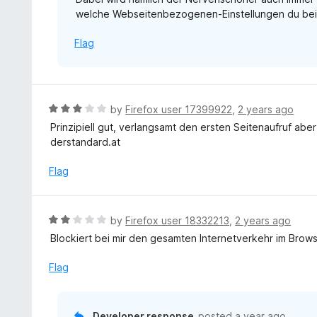
welche Webseitenbezogenen-Einstellungen du bei i
Flag
R
by
Firefox user 17399922
,
2 years ago
a
Prinzipiell gut, verlangsamt den ersten Seitenaufruf aber
t
derstandard.at
e
d
Flag
3
o
u
R
by
Firefox user 18332213
,
2 years ago
t
a
Blockiert bei mir den gesamten Internetverkehr im Brows
o
t
f
e
Flag
5
d
2
o
Developer response
posted
a year ago