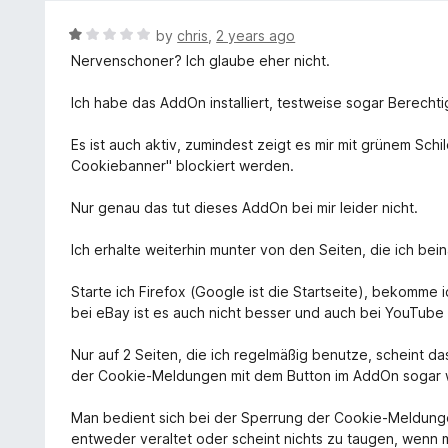
5
f
o
R
by
chris
,
2 years ago
5
u
a
Nervenschoner? Ich glaube eher nicht.
t
t
o
e
Ich habe das AddOn installiert, testweise sogar Berecht
f
d
5
1
Es ist auch aktiv, zumindest zeigt es mir mit grünem Schil
o
Cookiebanner" blockiert werden.
u
t
Nur genau das tut dieses AddOn bei mir leider nicht.
o
f
Ich erhalte weiterhin munter von den Seiten, die ich b
5
Starte ich Firefox (Google ist die Startseite), bekomme 
bei eBay ist es auch nicht besser und auch bei YouTube 
Nur auf 2 Seiten, die ich regelmäßig benutze, scheint d
der Cookie-Meldungen mit dem Button im AddOn sogar 
Man bedient sich bei der Sperrung der Cookie-Meldungen 
entweder veraltet oder scheint nichts zu taugen, wenn 