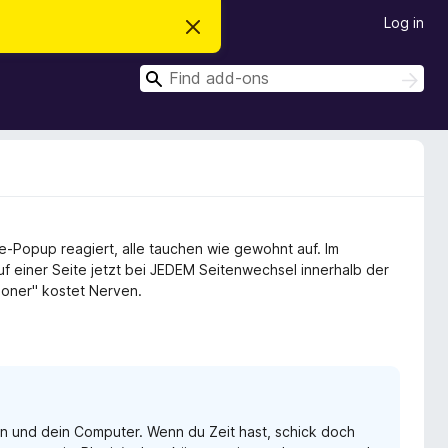
Log in
D
i
s
S
m
S
i
e
e
s
a
a
s
r
t
r
c
h
h
c
i
s
h
n
o
t
e-Popup reagiert, alle tauchen wie gewohnt auf. Im
i
c
uf einer Seite jetzt bei JEDEM Seitenwechsel innerhalb der
e
oner" kostet Nerven.
ugin und dein Computer. Wenn du Zeit hast, schick doch