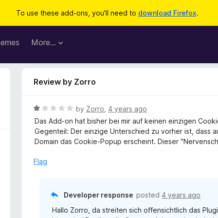
To use these add-ons, you'll need to
download Firefox
.
hemes
More…
Review by Zorro
R
by
Zorro
,
4 years ago
a
Das Add-on hat bisher bei mir auf keinen einzigen Cooki
t
Gegenteil: Der einzige Unterschied zu vorher ist, dass a
e
Domain das Cookie-Popup erscheint. Dieser "Nervensch
d
1
Flag
o
u
t
Developer response
posted
4 years ago
o
Hallo Zorro, da streiten sich offensichtlich das Pl
f