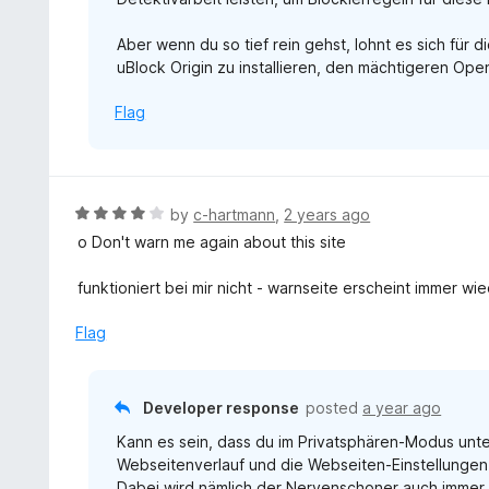
Aber wenn du so tief rein gehst, lohnt es sich für 
uBlock Origin zu installieren, den mächtigeren O
Flag
R
by
c-hartmann
,
2 years ago
a
o Don't warn me again about this site
t
e
funktioniert bei mir nicht - warnseite erscheint immer wie
d
4
Flag
o
u
t
Developer response
posted
a year ago
o
Kann es sein, dass du im Privatsphären-Modus unt
f
Webseitenverlauf und die Webseiten-Einstellungen
5
Dabei wird nämlich der Nervenschoner auch immer