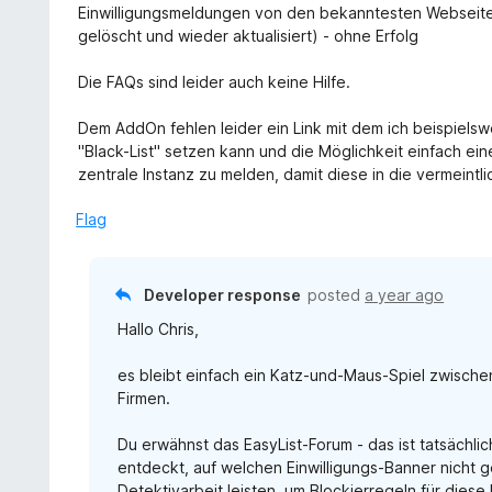
Einwilligungsmeldungen von den bekanntesten Webseite
gelöscht und wieder aktualisiert) - ohne Erfolg
Die FAQs sind leider auch keine Hilfe.
Dem AddOn fehlen leider ein Link mit dem ich beispielsw
"Black-List" setzen kann und die Möglichkeit einfach ein
zentrale Instanz zu melden, damit diese in die vermeintl
Flag
Developer response
posted
a year ago
Hallo Chris,
es bleibt einfach ein Katz-und-Maus-Spiel zwisc
Firmen.
Du erwähnst das EasyList-Forum - das ist tatsächl
entdeckt, auf welchen Einwilligungs-Banner nicht 
Detektivarbeit leisten, um Blockierregeln für diese