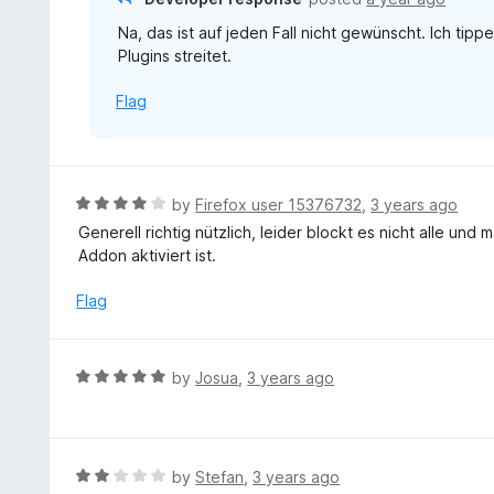
u
Na, das ist auf jeden Fall nicht gewünscht. Ich tip
t
Plugins streitet.
o
f
Flag
5
R
by
Firefox user 15376732
,
3 years ago
a
Generell richtig nützlich, leider blockt es nicht alle un
t
Addon aktiviert ist.
e
d
Flag
4
o
u
R
by
Josua
,
3 years ago
t
a
o
t
f
e
5
d
R
by
Stefan
,
3 years ago
5