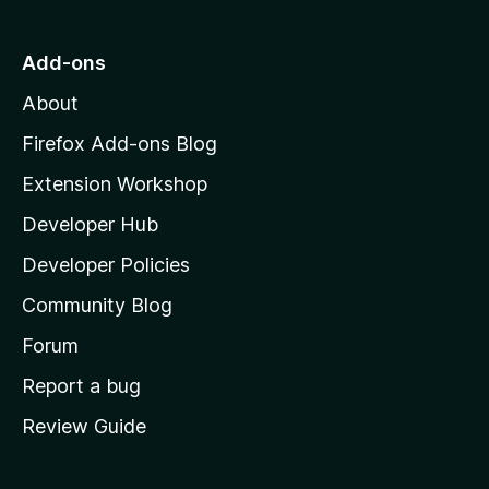
t
o
Add-ons
M
About
o
z
Firefox Add-ons Blog
i
Extension Workshop
l
Developer Hub
l
a
Developer Policies
'
Community Blog
s
h
Forum
o
Report a bug
m
Review Guide
e
p