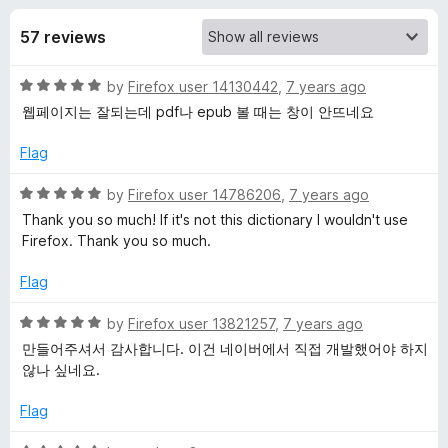
s
t
-
o
57 reviews
o
f
f
n
5
R
by
Firefox user 14130442
,
7 years ago
s
o
a
웹페이지는 잘되는데 pdf나 epub 볼 때는 창이 안뜨네요
t
r
e
Flag
d
N
5
R
by
Firefox user 14786206
,
7 years ago
o
a
Thank you so much! If it's not this dictionary I wouldn't use
u
t
a
Firefox. Thank you so much.
t
e
o
d
Flag
v
f
5
5
o
R
by
Firefox user 13821257
,
7 years ago
e
u
a
만들어주셔서 감사합니다. 이건 네이버에서 직접 개발했어야 하지
t
t
않나 싶네요.
r
o
e
f
d
Flag
5
5
E