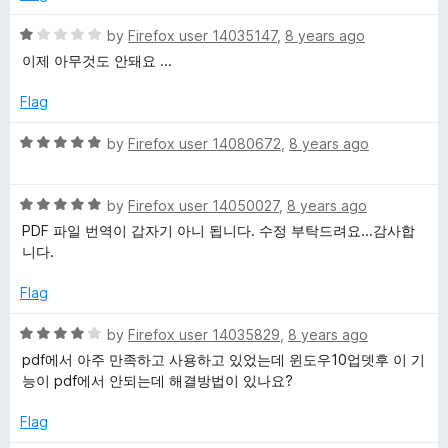
o
d
f
5
R
by
Firefox user 14035147
,
8 years ago
5
o
a
이제 아무것도 안돼요 ...
u
t
t
e
Flag
o
d
f
1
R
by
Firefox user 14080672
,
8 years ago
5
o
a
u
t
t
R
e
by
Firefox user 14050027
,
8 years ago
o
a
d
PDF 파일 번역이 갑자기 아니 됩니다. 수정 부탁드려요...감사합
f
t
5
니다.
5
e
o
d
u
Flag
5
t
o
o
R
by
Firefox user 14035829
,
8 years ago
u
f
a
pdf에서 아주 만족하고 사용하고 있었는데 윈도우10업뎃후 이 기
t
5
t
능이 pdf에서 안되는데 해결방법이 있나요?
o
e
f
d
Flag
5
4