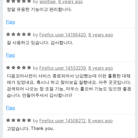
o
R
by
wonhae
,
8 years ago
u
a
정말 유용한 기능이고 편리합니다.
n
t
t
o
e
Flag
g
f
d
5
5
R
by
Firefox user 14196420
,
8 years ago
l
o
a
잘 사용하고 있습니다. 감사합니다.
u
t
t
i
e
Flag
o
d
f
5
R
by
Firefox user 14553239
,
8 years ago
s
5
o
a
다음꼬마사전이 서비스 종료되어서 난감했는데 이런 훌륭한 대체
u
t
재가 있었네요. 혹시나 하고 찾아보길 잘했네요. 아주 굿굿입니다.
h
t
e
검색되어 나오는 창 조절 기능, 마우스 홀오버 기능도 있으면 좋겠
o
d
습니다. 만들어주셔서 감사합니다!
D
f
5
5
o
Flag
i
u
t
R
by
Firefox user 14508212
,
8 years ago
o
a
c
고맙습니다. Thank you.
f
t