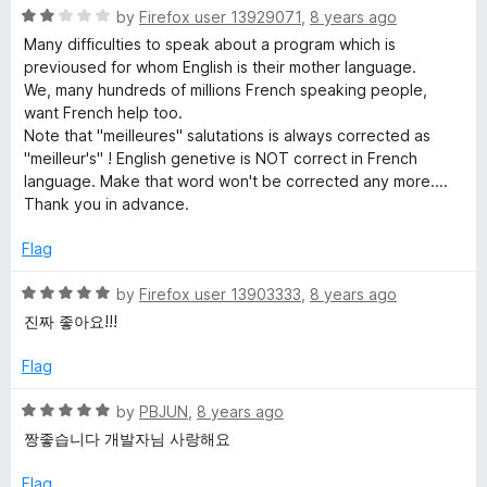
o
R
by
Firefox user 13929071
,
8 years ago
u
a
Many difficulties to speak about a program which is
t
t
previoused for whom English is their mother language.
o
e
We, many hundreds of millions French speaking people,
f
d
want French help too.
5
2
Note that "meilleures" salutations is always corrected as
o
"meilleur's" ! English genetive is NOT correct in French
u
language. Make that word won't be corrected any more....
t
Thank you in advance.
o
f
Flag
5
R
by
Firefox user 13903333
,
8 years ago
a
진짜 좋아요!!!
t
e
Flag
d
5
R
by
PBJUN
,
8 years ago
o
a
짱좋습니다 개발자님 사랑해요
u
t
t
e
Flag