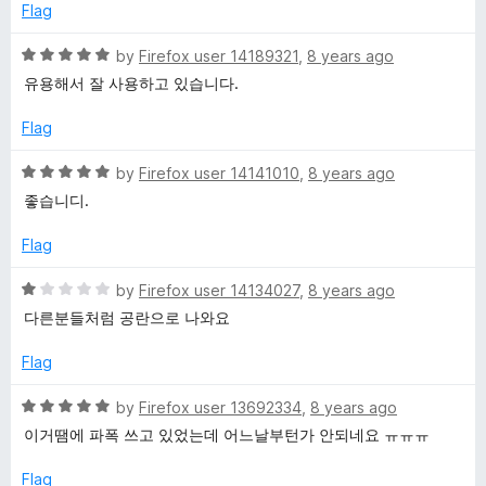
n
e
o
o
Flag
d
u
f
o
5
t
5
R
by
Firefox user 14189321
,
8 years ago
o
o
a
유용해서 잘 사용하고 있습니다.
u
f
t
f
t
5
e
Flag
o
d
f
f
5
R
by
Firefox user 14141010
,
8 years ago
5
o
a
좋습니디.
i
u
t
t
e
Flag
c
o
d
f
5
R
by
Firefox user 14134027
,
8 years ago
5
o
i
a
다른분들처럼 공란으로 나와요
u
t
t
e
Flag
a
o
d
f
1
R
by
Firefox user 13692334
,
8 years ago
l
5
o
a
이거땜에 파폭 쓰고 있었는데 어느날부턴가 안되네요 ㅠㅠㅠ
u
t
)
t
e
Flag