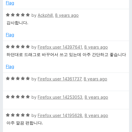
5
e
Flag
t
d
5
R
by
Ackphill
,
8 years ago
i
o
a
감사합니다.
u
t
o
t
e
Flag
o
d
f
5
n
R
by
Firefox user 14397641
,
8 years ago
5
o
a
하던대로 드래그로 바꾸어서 쓰고 있는데 아주 간단하고 좋습니다
u
t
a
t
e
Flag
o
d
r
f
5
R
by
Firefox user 14361737
,
8 years ago
5
o
a
y
u
t
t
R
e
by
Firefox user 14253053
,
8 years ago
o
a
(
d
f
t
5
5
R
e
by
Firefox user 14195628
,
8 years ago
o
U
a
d
u
아주 깔끔 편합니다.
t
5
t