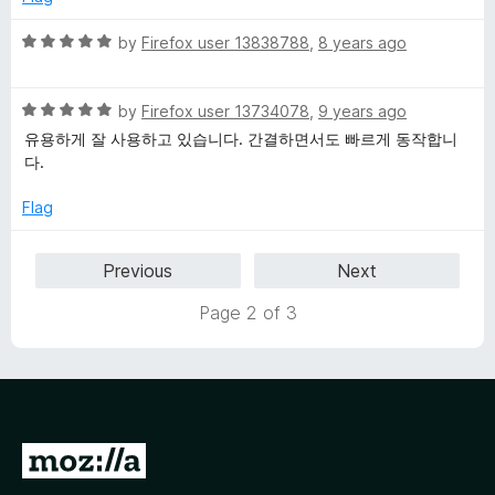
o
d
f
5
R
by
Firefox user 13838788
,
8 years ago
5
o
a
u
t
t
R
e
by
Firefox user 13734078
,
9 years ago
o
a
d
유용하게 잘 사용하고 있습니다. 간결하면서도 빠르게 동작합니
f
t
5
다.
5
e
o
d
u
Flag
5
t
o
o
Previous
Next
u
f
t
5
Page 2 of 3
o
f
5
G
o