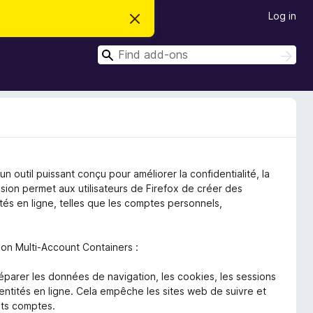
Log in
D
i
s
S
m
S
i
e
e
s
a
a
s
r
t
r
c
h
h
c
i
s
h
n
o
t
n outil puissant conçu pour améliorer la confidentialité, la
i
c
sion permet aux utilisateurs de Firefox de créer des
e
ités en ligne, telles que les comptes personnels,
ion Multi-Account Containers :
parer les données de navigation, les cookies, les sessions
identités en ligne. Cela empêche les sites web de suivre et
ents comptes.