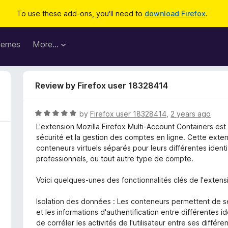
To use these add-ons, you'll need to
download Firefox
.
hemes
More…
Review by Firefox user 18328414
R
by
Firefox user 18328414
,
2 years ago
a
L'extension Mozilla Firefox Multi-Account Containers est u
t
sécurité et la gestion des comptes en ligne. Cette exten
e
conteneurs virtuels séparés pour leurs différentes ident
d
professionnels, ou tout autre type de compte.
5
o
Voici quelques-unes des fonctionnalités clés de l'extens
u
t
Isolation des données : Les conteneurs permettent de sé
o
et les informations d'authentification entre différentes 
f
de corréler les activités de l'utilisateur entre ses différ