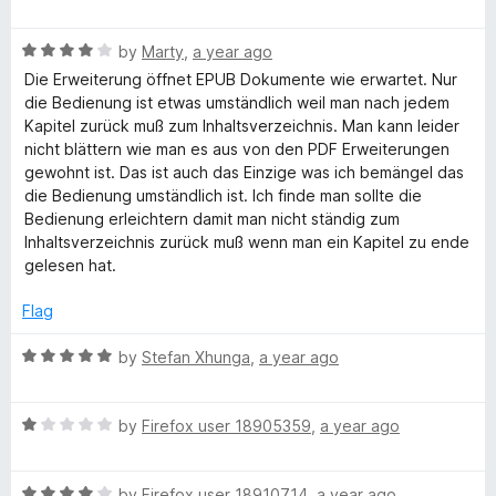
a
d
u
f
t
1
t
5
R
e
by
Marty
,
a year ago
o
o
a
d
u
f
Die Erweiterung öffnet EPUB Dokumente wie erwartet. Nur
t
5
t
5
die Bedienung ist etwas umständlich weil man nach jedem
e
o
o
Kapitel zurück muß zum Inhaltsverzeichnis. Man kann leider
d
u
f
nicht blättern wie man es aus von den PDF Erweiterungen
4
t
5
gewohnt ist. Das ist auch das Einzige was ich bemängel das
o
o
die Bedienung umständlich ist. Ich finde man sollte die
u
f
Bedienung erleichtern damit man nicht ständig zum
t
5
Inhaltsverzeichnis zurück muß wenn man ein Kapitel zu ende
o
gelesen hat.
f
5
Flag
R
by
Stefan Xhunga
,
a year ago
a
t
R
e
by
Firefox user 18905359
,
a year ago
a
d
t
5
R
e
by
Firefox user 18910714
,
a year ago
o