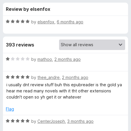
s
t
-
Review by elsenfox
o
o
f
f
n
5
R
by
elsenfox
,
6 months ago
s
o
a
t
e
r
393 reviews
d
5
E
o
R
by
mathoo
,
2 months ago
u
a
P
t
t
o
R
e
by
thee_andre
,
2 months ago
f
a
d
U
i usually dnt review stuff buh this epubreader is the gold ya
5
t
1
hear me read many novels with it tht other extensions
e
o
couldn't open so yh get it or whatever
B
d
u
5
t
Flag
R
o
o
u
f
R
by
CenterJoseph
,
3 months ago
e
t
5
a