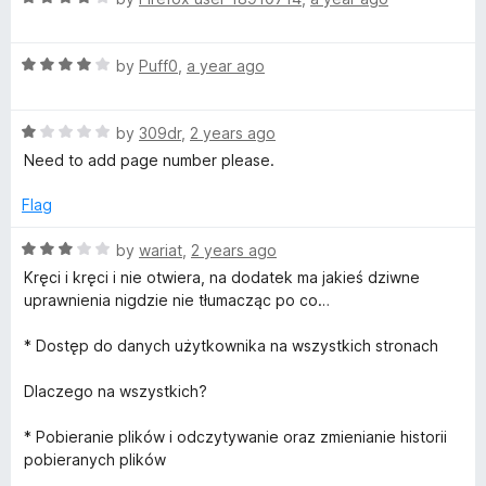
a
d
u
t
1
t
R
e
by
Puff0
,
a year ago
o
o
a
d
u
f
t
4
t
5
R
e
by
309dr
,
2 years ago
o
o
a
d
u
f
Need to add page number please.
t
4
t
5
e
o
o
Flag
d
u
f
1
t
5
R
by
wariat
,
2 years ago
o
o
a
Kręci i kręci i nie otwiera, na dodatek ma jakieś dziwne
u
f
t
uprawnienia nigdzie nie tłumacząc po co…
t
5
e
o
d
* Dostęp do danych użytkownika na wszystkich stronach
f
3
5
o
Dlaczego na wszystkich?
u
t
* Pobieranie plików i odczytywanie oraz zmienianie historii
o
pobieranych plików
f