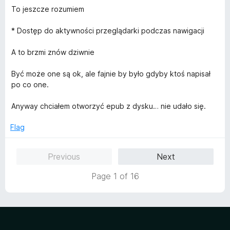
5
To jeszcze rozumiem
* Dostęp do aktywności przeglądarki podczas nawigacji
A to brzmi znów dziwnie
Być może one są ok, ale fajnie by było gdyby ktoś napisał
po co one.
Anyway chciałem otworzyć epub z dysku… nie udało się.
Flag
Previous
Next
Page 1 of 16