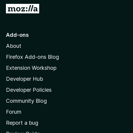
G
o
t
o
Add-ons
M
About
o
z
Firefox Add-ons Blog
i
Extension Workshop
l
Developer Hub
l
a
Developer Policies
'
Community Blog
s
h
Forum
o
Report a bug
m