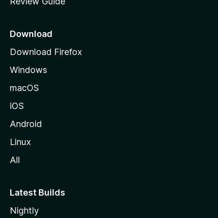
Review Guide
e
p
a
Download
g
Download Firefox
e
Windows
macOS
iOS
Android
Linux
All
Latest Builds
Nightly