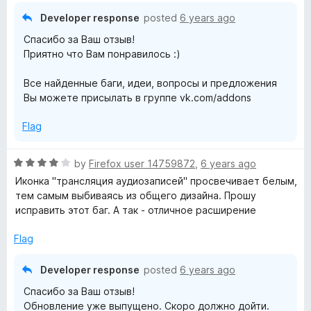
o
Developer response
posted
6 years ago
u
Спасибо за Ваш отзыв!
t
Приятно что Вам понравилось :)
o
f
Все найденные баги, идеи, вопросы и предложения
5
Вы можете присылать в группе vk.com/addons
Flag
R
by
Firefox user 14759872
,
6 years ago
a
Иконка "трансляция аудиозаписей" просвечивает белым,
t
тем самым выбиваясь из общего дизайна. Прошу
e
исправить этот баг. А так - отличное расширение
d
4
Flag
o
u
Developer response
posted
6 years ago
t
Спасибо за Ваш отзыв!
o
Обновление уже выпущено. Скоро должно дойти.
f