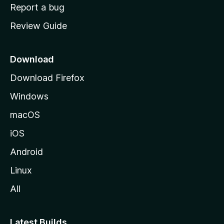
o
Report a bug
m
Review Guide
e
p
a
Download
g
Download Firefox
e
Windows
macOS
iOS
Android
Linux
All
Latest Builds