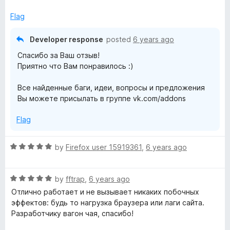
e
o
d
u
Flag
5
t
o
o
Developer response
posted
6 years ago
u
f
Спасибо за Ваш отзыв!
t
5
Приятно что Вам понравилось :)
o
f
Все найденные баги, идеи, вопросы и предложения
5
Вы можете присылать в группе vk.com/addons
Flag
R
by
Firefox user 15919361
,
6 years ago
a
t
R
e
by
fftrap
,
6 years ago
a
d
Отлично работает и не вызывает никаких побочных
t
5
эффектов: будь то нагрузка браузера или лаги сайта.
e
o
Разработчику вагон чая, спасибо!
d
u