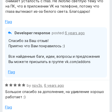
снимает усталость с глаз. Не люблю светлую тему что
e
o
на ПК, что в приложении VK на телефоне, потому что
d
u
глаза вытекают из-за белого света. Благодарю!
5
t
o
o
Flag
u
f
t
5
Developer response
posted
6 years ago
o
Спасибо за Ваш отзыв!
f
Приятно что Вам понравилось :)
5
Все найденные баги, идеи, вопросы и предложения
Вы можете присылать в группе vk.com/addons
Flag
R
by
npv3s
,
6 years ago
a
Большое спасибо за дополнение, на удивление хорошо
t
работает :)
e
d
Flag
5