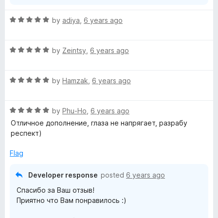
|
R
by
adiya
,
6 years ago
a
D
t
R
e
by
Zeintsy
,
6 years ago
a
a
d
t
5
r
R
e
by
Hamzak
,
6 years ago
o
a
d
u
k
t
5
t
R
e
by
Phu-Ho
,
6 years ago
o
o
a
d
u
f
Отличное дополнение, глаза не напрягает, разрабу
t
t
5
t
5
респект)
e
o
o
h
d
u
f
Flag
5
t
5
e
o
o
Developer response
posted
6 years ago
u
f
Спасибо за Ваш отзыв!
t
5
m
Приятно что Вам понравилось :)
o
f