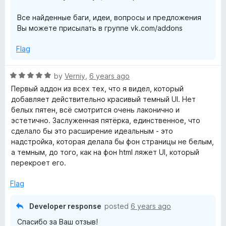
5
Все найденные баги, идеи, вопросы и предложения
Вы можете присылать в группе vk.com/addons
Flag
R
by
Verniy
,
6 years ago
a
Первый аддон из всех тех, что я видел, который
t
добавляет действительно красивый темный UI. Нет
e
белых пятен, всё смотрится очень лаконично и
d
эстетично. Заслуженная пятёрка, единственное, что
5
сделало бы это расширение идеальным - это
o
надстройка, которая делала бы фон страницы не белым,
u
а темным, до того, как на фон html ляжет UI, который
t
перекроет его.
o
f
Flag
5
Developer response
posted
6 years ago
Спасибо за Ваш отзыв!