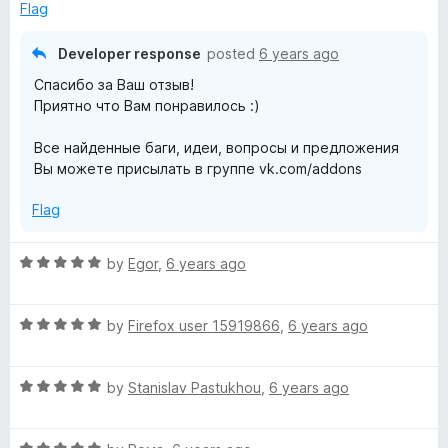
5
t
Flag
o
o
u
f
Developer response
posted
6 years ago
t
5
Спасибо за Ваш отзыв!
o
Приятно что Вам понравилось :)
f
5
Все найденные баги, идеи, вопросы и предложения
Вы можете присылать в группе vk.com/addons
Flag
R
by
Egor
,
6 years ago
a
t
R
e
by
Firefox user 15919866
,
6 years ago
a
d
t
5
R
e
by
Stanislav Pastukhou
,
6 years ago
o
a
d
u
t
5
t