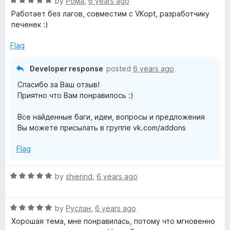
R
e
by
Рома
,
6 years ago
o
o
a
d
u
f
Работает без лагов, совместим с VKopt, разработчику
t
5
t
5
печенек :)
e
o
o
d
u
f
Flag
5
t
5
o
o
Developer response
posted
6 years ago
u
f
Спасибо за Ваш отзыв!
t
5
Приятно что Вам понравилось :)
o
f
Все найденные баги, идеи, вопросы и предложения
5
Вы можете присылать в группе vk.com/addons
Flag
R
by
shierind
,
6 years ago
a
t
R
e
by
Руслан
,
6 years ago
a
d
Хорошая тема, мне понравилась, потому что мгновенно
t
5