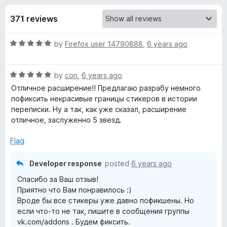
s
t
-
o
371 reviews
o
f
f
n
5
R
by
Firefox user 14790888
,
6 years ago
s
o
a
t
r
R
e
by
con
,
6 years ago
a
d
Отличное расширение!! Предлагаю разрабу немного
t
Т
5
пофиксить некрасивые границы стикеров в истории
e
o
переписки. Ну а так, как уже сказал, расширение
d
u
отличное, заслуженно 5 звезд.
е
5
t
o
o
Flag
м
u
f
t
5
Developer response
posted
6 years ago
н
o
Спасибо за Ваш отзыв!
f
Приятно что Вам понравилось :)
5
а
Вроде бы все стикеры уже давно пофикшены. Но
если что-то не так, пишите в сообщения группы
я
vk.com/addons . Будем фиксить.