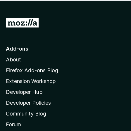
G
o
t
o
Add-ons
M
About
o
z
Firefox Add-ons Blog
i
Extension Workshop
l
Developer Hub
l
a
Developer Policies
'
Community Blog
s
h
Forum