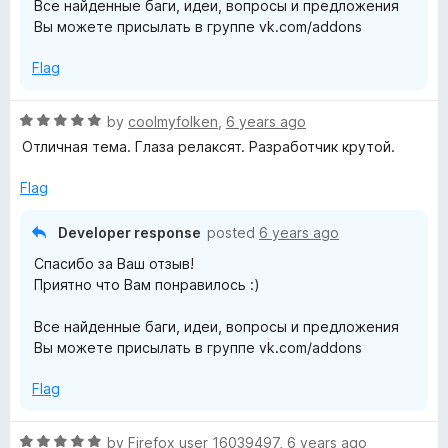
e
Все найденные баги, идеи, вопросы и предложения
5
Вы можете присылать в группе vk.com/addons
f
Flag
o
R
by
coolmyfolken
,
6 years ago
a
r
Отличная тема. Глаза релаксят. Разработчик крутой.
t
e
Flag
V
d
5
Developer response
posted
6 years ago
K
o
Спасибо за Ваш отзыв!
u
Приятно что Вам понравилось :)
t
o
Все найденные баги, идеи, вопросы и предложения
f
Вы можете присылать в группе vk.com/addons
5
Flag
R
by
Firefox user 16039497
,
6 years ago