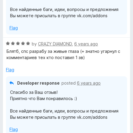
т
Все найденные баги, идеи, вопросы и предложения
Вы можете присылать в группе vk.com/addons
е
Flag
м
R
by
CRAZY DIAMOND
,
6 years ago
a
Блятб, спс разрабу за живые глаза (+ знатно угарнул с
а
t
комментариев тех кто поставил 1 зв)
e
д
d
Flag
5
л
o
Developer response
posted
6 years ago
u
Спасибо за Ваш отзыв!
t
я
Приятно что Вам понравилось :)
o
f
В
Все найденные баги, идеи, вопросы и предложения
5
Вы можете присылать в группе vk.com/addons
К
Flag