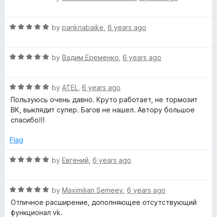
a
t
R
e
by
panknabaike
,
6 years ago
a
d
t
5
R
e
by
Вадим Еременко
,
6 years ago
o
a
d
u
t
5
t
R
e
by
ATEL
,
6 years ago
o
o
a
d
u
f
Пользуюсь очень давно. Круто работает, не тормозит
t
5
t
5
ВК, выклядит супер. Багов не нашел. Автору большое
e
o
o
спасибо!!!
d
u
f
5
t
5
Flag
o
o
u
f
R
by
Евгений
,
6 years ago
t
5
a
o
t
f
R
e
by
Maximilian Semeev
,
6 years ago
5
a
d
Отличное расширение, дополняющее отсутствующий
t
5
функционал vk.