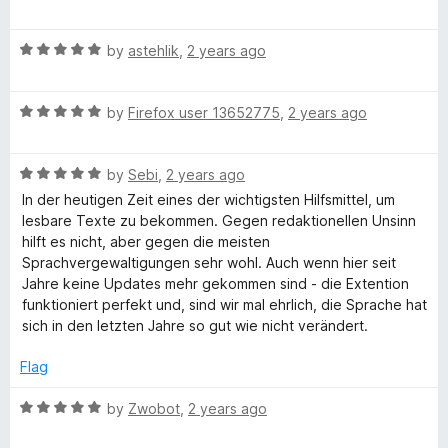
o
a
f
t
5
R
e
by
astehlik
,
2 years ago
a
d
t
5
R
e
by
Firefox user 13652775
,
2 years ago
o
a
d
u
t
5
t
R
e
by
Sebi
,
2 years ago
o
o
a
d
u
f
In der heutigen Zeit eines der wichtigsten Hilfsmittel, um
t
5
t
5
lesbare Texte zu bekommen. Gegen redaktionellen Unsinn
e
o
o
hilft es nicht, aber gegen die meisten
d
u
f
Sprachvergewaltigungen sehr wohl. Auch wenn hier seit
5
t
5
Jahre keine Updates mehr gekommen sind - die Extention
o
o
funktioniert perfekt und, sind wir mal ehrlich, die Sprache hat
u
f
sich in den letzten Jahre so gut wie nicht verändert.
t
5
o
Flag
f
5
R
by
Zwobot
,
2 years ago
a