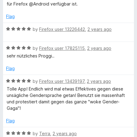
e
o
für Firefox @Android verfügbar ist.
d
u
5
t
Flag
o
o
u
f
R
by
Firefox user 13226442
,
2 years ago
t
5
a
o
t
f
R
e
by
Firefox user 17825115
,
2 years ago
5
a
d
sehr nützliches Proggi..
t
5
e
o
Flag
d
u
5
t
R
by
Firefox user 13439197
,
2 years ago
o
o
a
Tolle App! Endlich wird mal etwas Effektives gegen diese
u
f
t
unsägliche Gendersprache getan! Benutzt sie massenhaft
t
5
e
und protestiert damit gegen das ganze "woke Gender-
o
d
Gaga"!
f
5
5
o
Flag
u
t
R
by
Terra
,
2 years ago