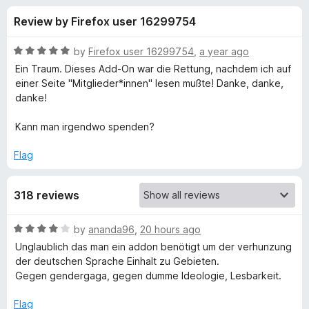
s
t
-
Review by Firefox user 16299754
o
o
f
f
n
5
R
by
Firefox user 16299754
,
a year ago
s
o
a
Ein Traum. Dieses Add-On war die Rettung, nachdem ich auf
t
einer Seite "Mitglieder*innen" lesen mußte! Danke, danke,
e
danke!
r
d
5
Kann man irgendwo spenden?
B
o
u
Flag
i
t
o
318 reviews
f
n
5
R
by
ananda96
,
20 hours ago
n
a
Unglaublich das man ein addon benötigt um der verhunzung
t
der deutschen Sprache Einhalt zu Gebieten.
e
e
Gegen gendergaga, gegen dumme Ideologie, Lesbarkeit.
d
n
4
Flag