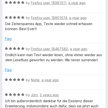
t
5
R
by
Firefox user 18991511
,
a year ago
o
a
f
t
5
R
e
by
Firefox user 18901674
,
a year ago
a
d
Die Zeitersparniss App, Texte wieder schnell erfassen
t
5
können. Best Ever!!
e
o
d
u
Flag
5
t
o
o
R
by
Firefox user 18467580
,
a year ago
u
f
a
Endlich kann man Text wieder lesen, ohne immer wieder aus
t
5
t
dem Lesefluss geworfen zu werden. We never surrender!
o
e
f
d
Flag
5
5
o
R
by
Nolte
,
a year ago
u
a
t
t
o
R
e
by
Jörn
,
2 years ago
f
a
d
Ich bin außerordentlich dankbar für die Existenz dieser
5
t
5
Erweiterung, insbesondere auch dafür, dass sie jetzt auch