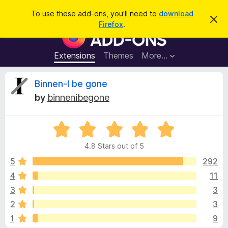
S
Log in
To use these add-ons, you'll need to
download
D
e
Firefox
.
i
F
a
s
i
m
r
i
r
Extensions
Themes
More…
c
s
e
s
h
t
f
R
Binnen-I be gone
h
o
i
by
binnenibegone
s
x
e
n
B
o
t
R
r
v
i
a
o
c
4.8 Stars out of 5
t
e
w
i
e
5
292
s
d
4
11
e
e
4
r
3
3
.
A
8
w
2
3
o
d
1
9
u
d