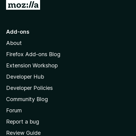
G
o
t
o
Add-ons
M
About
o
z
Firefox Add-ons Blog
i
Extension Workshop
l
Developer Hub
l
a
Developer Policies
'
Community Blog
s
h
Forum
o
Report a bug
m
Review Guide
e