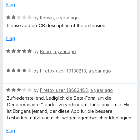
f
d
Flag
5
5
o
R
by
Korwin
,
a year ago
u
a
Please add en-GB description of the extension.
t
t
o
e
Flag
f
d
5
2
R
by
Beno
,
a year ago
o
a
u
t
t
R
e
by
Firefox user 19130213
,
a year ago
o
a
d
f
t
5
5
R
e
by
Firefox user 18683485
,
a year ago
o
a
d
u
Zufriedenstellend. Lediglich die Beta-Form, um die
t
4
t
Gendervariante "-ende" zu verhindern, funktioniert nie. Hier
e
o
o
ist übrigens jemand, der diese App für die bessere
d
u
f
Lesbarkeit nutzt und nicht wegen irgendwelcher Ideologien.
3
t
5
o
o
Flag
u
f