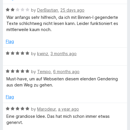
o
-
u
R
by
DerBastian
,
25 days ago
t
a
War anfangs sehr hilfreich, da ich mit Binnen-I gegenderte
o
t
I
Texte schlichtweg nicht lesen kann. Leider funktioniert es
f
e
mittlerweile kaum noch.
5
d
b
2
Flag
o
e
u
R
by
kwinz
,
3 months ago
t
a
g
o
t
f
R
e
by
Tempo
,
6 months ago
5
a
d
o
Must-have, um auf Webseiten diesem elenden Gendering
t
5
aus dem Weg zu gehen.
e
o
n
d
u
Flag
5
t
e
o
o
R
by
Marodeur
,
a year ago
u
f
a
Eine grandiose Idee. Das hat mich schon immer etwas
t
5
t
genervt.
o
e