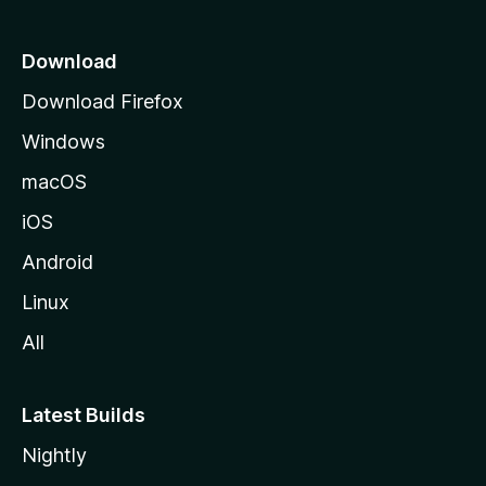
p
a
Download
g
Download Firefox
e
Windows
macOS
iOS
Android
Linux
All
Latest Builds
Nightly