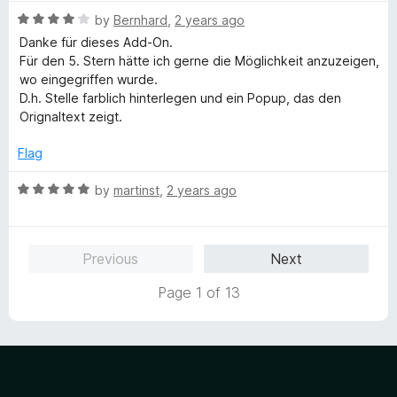
t
R
e
by
Bernhard
,
2 years ago
a
d
Danke für dieses Add-On.
t
5
Für den 5. Stern hätte ich gerne die Möglichkeit anzuzeigen,
e
o
wo eingegriffen wurde.
d
u
D.h. Stelle farblich hinterlegen und ein Popup, das den
4
t
Orignaltext zeigt.
o
o
u
f
Flag
t
5
o
R
by
martinst
,
2 years ago
f
a
5
t
e
Previous
Next
d
5
Page 1 of 13
o
u
t
o
f
5