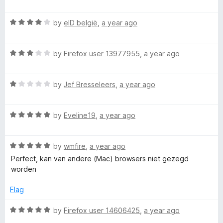
5
a
d
t
1
R
e
by
eID belgië
,
a year ago
o
a
d
u
t
5
t
R
e
by
Firefox user 13977955
,
a year ago
o
o
a
d
u
f
t
4
t
5
R
e
by
Jef Bresseleers
,
a year ago
o
o
a
d
u
f
t
3
t
5
R
e
by
Eveline19
,
a year ago
o
o
a
d
u
f
t
1
t
5
R
e
by
wmfire
,
a year ago
o
o
a
d
u
f
Perfect, kan van andere (Mac) browsers niet gezegd
t
5
t
5
worden
e
o
o
d
u
f
Flag
5
t
5
o
o
R
by
Firefox user 14606425
,
a year ago
u
f
a