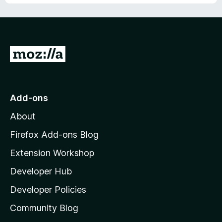
u
t
o
f
5
G
o
t
o
Add-ons
M
About
o
z
Firefox Add-ons Blog
i
Extension Workshop
l
Developer Hub
l
a
Developer Policies
'
Community Blog
s