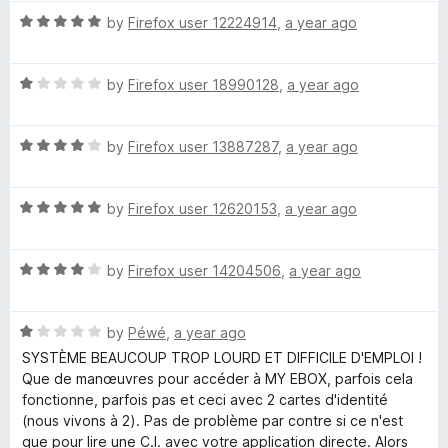
t
5
t
5
R
e
by
Firefox user 12224914
,
a year ago
o
o
a
d
u
f
t
5
t
5
R
e
by
Firefox user 18990128
,
a year ago
o
o
a
d
u
f
t
5
t
5
R
e
by
Firefox user 13887287
,
a year ago
o
o
a
d
u
f
t
1
t
5
R
e
by
Firefox user 12620153
,
a year ago
o
o
a
d
u
f
t
4
t
5
R
e
by
Firefox user 14204506
,
a year ago
o
o
a
d
u
f
t
5
t
5
R
e
by
Péwé
,
a year ago
o
o
a
d
u
f
SYSTÈME BEAUCOUP TROP LOURD ET DIFFICILE D'EMPLOI !
t
4
t
5
Que de manœuvres pour accéder à MY EBOX, parfois cela
e
o
o
fonctionne, parfois pas et ceci avec 2 cartes d'identité
d
u
f
(nous vivons à 2). Pas de problème par contre si ce n'est
1
t
5
que pour lire une C.I. avec votre application directe. Alors