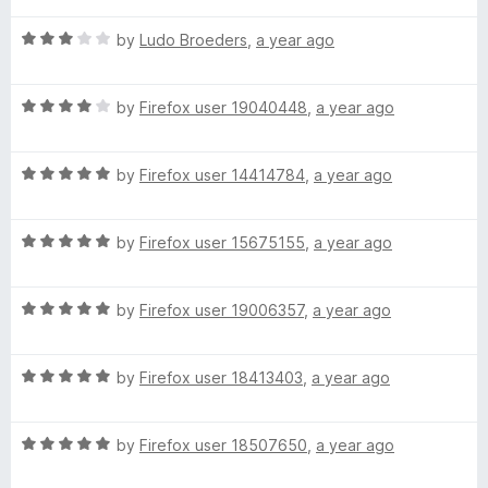
t
5
t
o
R
e
by
Ludo Broeders
,
a year ago
f
a
d
5
t
5
R
e
by
Firefox user 19040448
,
a year ago
o
a
d
u
t
3
t
R
e
by
Firefox user 14414784
,
a year ago
o
o
a
d
u
f
t
4
t
5
R
e
by
Firefox user 15675155
,
a year ago
o
o
a
d
u
f
t
5
t
5
R
e
by
Firefox user 19006357
,
a year ago
o
o
a
d
u
f
t
5
t
5
R
e
by
Firefox user 18413403
,
a year ago
o
o
a
d
u
f
t
5
t
5
R
e
by
Firefox user 18507650
,
a year ago
o
o
a
d
u
f