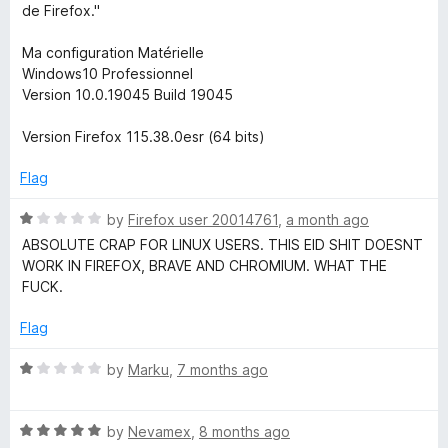
de Firefox."
m
Ma configuration Matérielle
Windows10 Professionnel
e
Version 10.0.19045 Build 19045
I
Version Firefox 115.38.0esr (64 bits)
D
Flag
R
by
Firefox user 20014761
,
a month ago
a
ABSOLUTE CRAP FOR LINUX USERS. THIS EID SHIT DOESNT
t
WORK IN FIREFOX, BRAVE AND CHROMIUM. WHAT THE
e
FUCK.
d
1
Flag
o
u
R
by
Marku
,
7 months ago
t
a
o
t
f
R
e
by
Nevamex
,
8 months ago