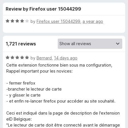
s
t
-
Review by Firefox user 15044299
o
o
f
f
n
5
R
by
Firefox user 15044299
,
a year ago
s
o
a
t
e
r
1,721 reviews
d
4
B
o
R
by
Bernard
,
14 days ago
u
a
Cette extension fonctionne bien sous ma configuration,
e
t
t
Rappel important pour les novices:
o
e
f
d
l
- fermer firefox
5
5
-brancher le lecteur de carte
o
- y glisser le carte
g
u
- et enfin re-lancer firefox pour accéder au site souhaité.
t
i
o
Ceci est indiqué dans la page de description de l'extension
f
eID Belgique:
u
5
"Le lecteur de carte doit être connecté avant le démarrage