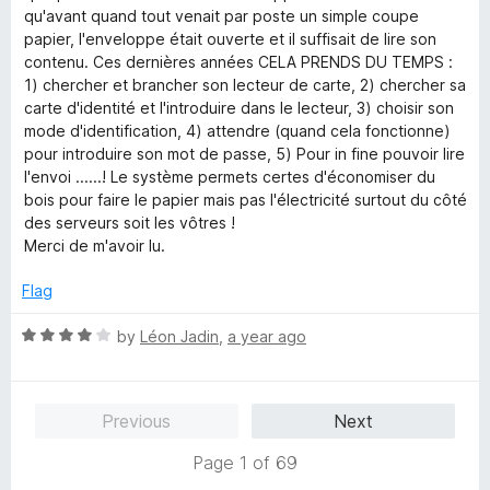
o
o
qu'avant quand tout venait par poste un simple coupe
u
f
papier, l'enveloppe était ouverte et il suffisait de lire son
t
5
contenu. Ces dernières années CELA PRENDS DU TEMPS :
o
1) chercher et brancher son lecteur de carte, 2) chercher sa
f
carte d'identité et l'introduire dans le lecteur, 3) choisir son
5
mode d'identification, 4) attendre (quand cela fonctionne)
pour introduire son mot de passe, 5) Pour in fine pouvoir lire
l'envoi ......! Le système permets certes d'économiser du
bois pour faire le papier mais pas l'électricité surtout du côté
des serveurs soit les vôtres !
Merci de m'avoir lu.
Flag
R
by
Léon Jadin
,
a year ago
a
t
e
Previous
Next
d
4
Page 1 of 69
o