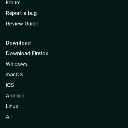
h
Forum
o
Report a bug
m
Review Guide
e
p
a
Download
g
Download Firefox
e
Windows
macOS
iOS
Android
Linux
All