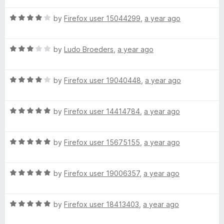
t
5
t
o
R
e
by
Firefox user 15044299
,
a year ago
f
a
d
5
t
5
R
e
by
Ludo Broeders
,
a year ago
o
a
d
u
t
4
t
R
e
by
Firefox user 19040448
,
a year ago
o
o
a
d
u
f
t
3
t
5
R
e
by
Firefox user 14414784
,
a year ago
o
o
a
d
u
f
t
4
t
5
R
e
by
Firefox user 15675155
,
a year ago
o
o
a
d
u
f
t
5
t
5
R
e
by
Firefox user 19006357
,
a year ago
o
o
a
d
u
f
t
5
t
5
R
e
by
Firefox user 18413403
,
a year ago
o
o
a
d
u
f