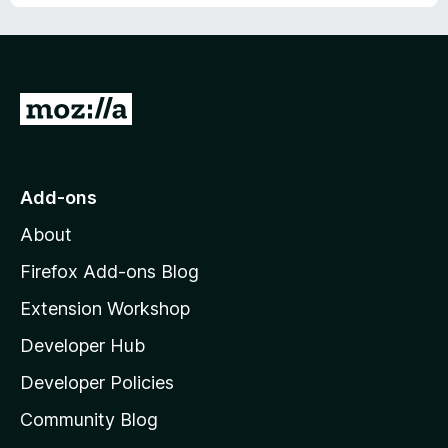
u
t
o
f
5
G
o
t
o
Add-ons
M
About
o
z
Firefox Add-ons Blog
i
Extension Workshop
l
Developer Hub
l
a
Developer Policies
'
Community Blog
s