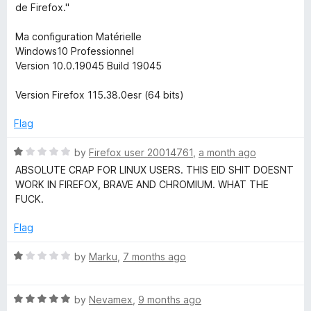
de Firefox."
m
Ma configuration Matérielle
Windows10 Professionnel
e
Version 10.0.19045 Build 19045
I
Version Firefox 115.38.0esr (64 bits)
D
Flag
R
by
Firefox user 20014761
,
a month ago
a
ABSOLUTE CRAP FOR LINUX USERS. THIS EID SHIT DOESNT
t
WORK IN FIREFOX, BRAVE AND CHROMIUM. WHAT THE
e
FUCK.
d
1
Flag
o
u
R
by
Marku
,
7 months ago
t
a
o
t
f
R
e
by
Nevamex
,
9 months ago