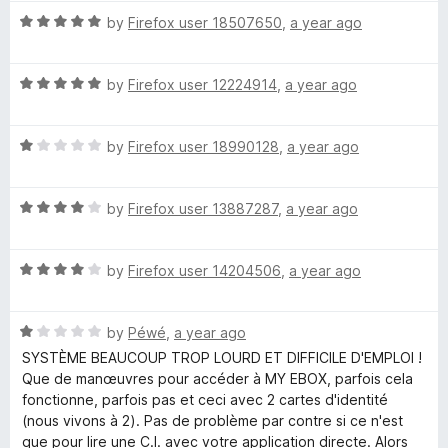
t
5
t
5
R
e
by
Firefox user 18507650
,
a year ago
o
o
a
d
u
f
t
5
t
5
R
e
by
Firefox user 12224914
,
a year ago
o
o
a
d
u
f
t
5
t
5
R
e
by
Firefox user 18990128
,
a year ago
o
o
a
d
u
f
t
5
t
5
R
e
by
Firefox user 13887287
,
a year ago
o
o
a
d
u
f
t
1
t
5
R
e
by
Firefox user 14204506
,
a year ago
o
o
a
d
u
f
t
4
t
5
R
e
by
Péwé
,
a year ago
o
o
a
d
u
f
SYSTÈME BEAUCOUP TROP LOURD ET DIFFICILE D'EMPLOI !
t
4
t
5
Que de manœuvres pour accéder à MY EBOX, parfois cela
e
o
o
fonctionne, parfois pas et ceci avec 2 cartes d'identité
d
u
f
(nous vivons à 2). Pas de problème par contre si ce n'est
1
t
5
que pour lire une C.I. avec votre application directe. Alors