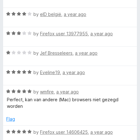
5
a
d
t
1
R
e
by
eID belgië
,
a year ago
o
a
d
u
t
5
t
R
e
by
Firefox user 13977955
,
a year ago
o
o
a
d
u
f
t
4
t
5
R
e
by
Jef Bresseleers
,
a year ago
o
o
a
d
u
f
t
3
t
5
R
e
by
Eveline19
,
a year ago
o
o
a
d
u
f
t
1
t
5
R
e
by
wmfire
,
a year ago
o
o
a
d
u
f
Perfect, kan van andere (Mac) browsers niet gezegd
t
5
t
5
worden
e
o
o
d
u
f
Flag
5
t
5
o
o
R
by
Firefox user 14606425
,
a year ago
u
f
a