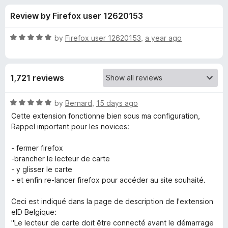
s
t
-
Review by Firefox user 12620153
o
o
f
f
n
5
R
by
Firefox user 12620153
,
a year ago
s
o
a
t
e
r
1,721 reviews
d
5
B
o
R
by
Bernard
,
15 days ago
u
a
Cette extension fonctionne bien sous ma configuration,
e
t
t
Rappel important pour les novices:
o
e
f
d
l
- fermer firefox
5
5
-brancher le lecteur de carte
o
- y glisser le carte
g
u
- et enfin re-lancer firefox pour accéder au site souhaité.
t
i
o
Ceci est indiqué dans la page de description de l'extension
f
eID Belgique:
u
5
"Le lecteur de carte doit être connecté avant le démarrage