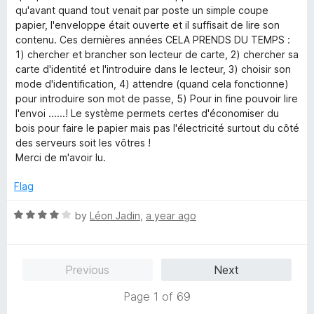
o
o
qu'avant quand tout venait par poste un simple coupe
u
f
papier, l'enveloppe était ouverte et il suffisait de lire son
t
5
contenu. Ces dernières années CELA PRENDS DU TEMPS :
o
1) chercher et brancher son lecteur de carte, 2) chercher sa
f
carte d'identité et l'introduire dans le lecteur, 3) choisir son
5
mode d'identification, 4) attendre (quand cela fonctionne)
pour introduire son mot de passe, 5) Pour in fine pouvoir lire
l'envoi ......! Le système permets certes d'économiser du
bois pour faire le papier mais pas l'électricité surtout du côté
des serveurs soit les vôtres !
Merci de m'avoir lu.
Flag
R
by
Léon Jadin
,
a year ago
a
t
e
Previous
Next
d
4
Page 1 of 69
o