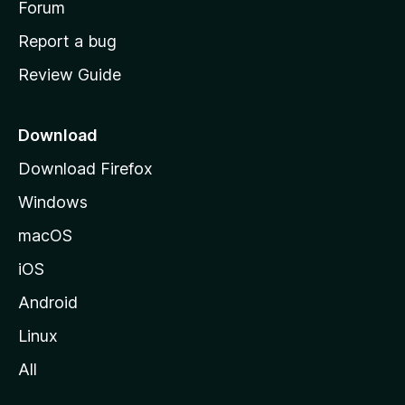
h
Forum
o
Report a bug
m
Review Guide
e
p
a
Download
g
Download Firefox
e
Windows
macOS
iOS
Android
Linux
All