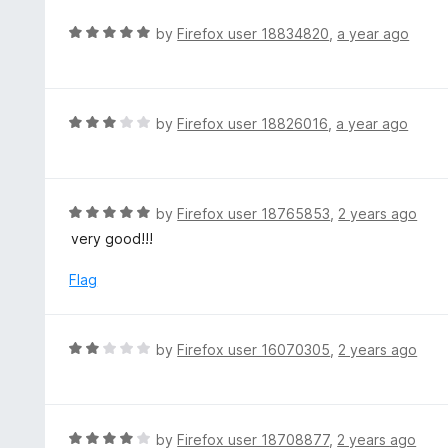
e
t
d
R
by
Firefox user 18834820
,
a year ago
o
5
a
f
o
t
5
u
e
t
d
R
by
Firefox user 18826016
,
a year ago
o
5
a
f
o
t
5
u
e
t
d
R
by
Firefox user 18765853
,
2 years ago
o
3
a
very good!!!
f
o
t
5
u
e
Flag
t
d
o
5
f
o
R
by
Firefox user 16070305
,
2 years ago
5
u
a
t
t
o
e
f
d
R
by
Firefox user 18708877
,
2 years ago
5