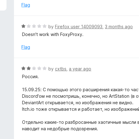
5
e
Flag
d
5
o
R
by
Firefox user 14009093
,
3 months ago
u
a
Doesn't work with FoxyProxy.
t
t
o
e
Flag
f
d
5
1
o
R
by
cxtbs
,
a year ago
u
a
Россия.
t
t
o
e
15.09.25: С помощью этого расширения какая-то час
f
d
Discord'ом не посмотришь, конечно, но ArtStation (в о
5
2
DeviantArt открывается, но изображения не видно.
o
Itch.io тоже открывается и работает, но изображени
u
t
Отдельно какие-то разбросанные хаотичные мысли в
o
наводит на недобрые подозрения.
f