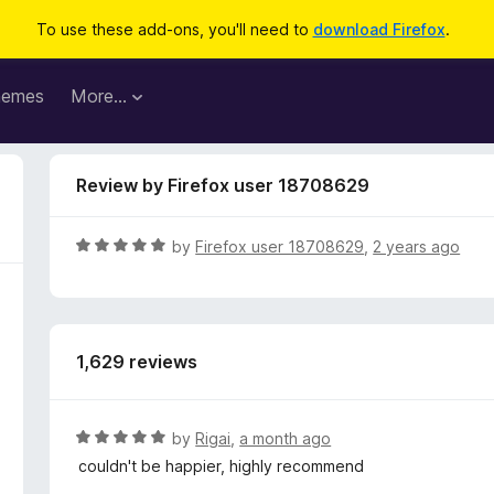
To use these add-ons, you'll need to
download Firefox
.
hemes
More…
Review by Firefox user 18708629
R
by
Firefox user 18708629
,
2 years ago
a
t
e
d
1,629 reviews
5
o
u
t
R
by
Rigai
,
a month ago
o
a
couldn't be happier, highly recommend
f
t