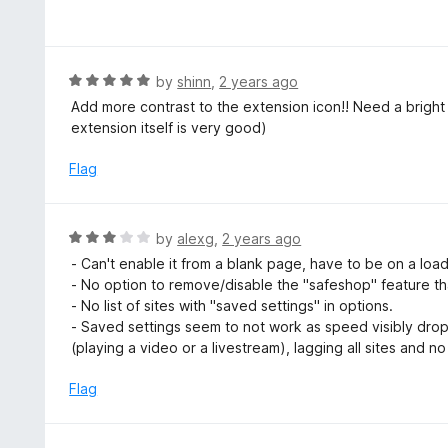
2
a
o
t
u
e
t
d
R
by
shinn
,
2 years ago
o
4
a
Add more contrast to the extension icon!! Need a bright
f
o
t
extension itself is very good)
5
u
e
t
d
Flag
o
5
f
o
5
u
R
by
alexg
,
2 years ago
t
a
- Can't enable it from a blank page, have to be on a loade
o
t
- No option to remove/disable the "safeshop" feature t
f
e
- No list of sites with "saved settings" in options.
5
d
- Saved settings seem to not work as speed visibly drop
3
(playing a video or a livestream), lagging all sites and n
o
u
Flag
t
o
f