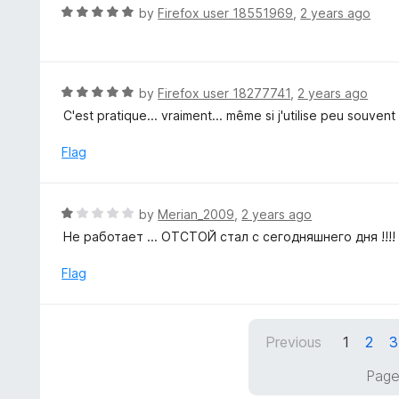
o
R
by
Firefox user 18551969
,
2 years ago
5
u
a
t
t
o
e
f
d
R
by
Firefox user 18277741
,
2 years ago
5
5
a
C'est pratique... vraiment... même si j'utilise peu souvent
o
t
u
e
Flag
t
d
o
5
f
o
R
by
Merian_2009
,
2 years ago
5
u
a
Не работает ... ОТСТОЙ стал с сегодняшнего дня !!!!
t
t
o
e
Flag
f
d
5
1
o
Previous
1
2
3
u
t
Page
o