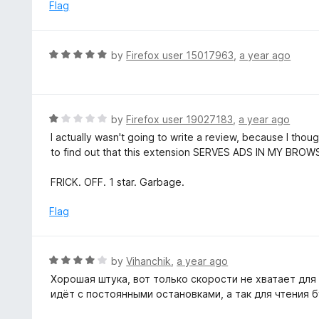
5
Flag
R
by
Firefox user 15017963
,
a year ago
a
t
e
d
R
by
Firefox user 19027183
,
a year ago
5
a
I actually wasn't going to write a review, because I thou
o
t
to find out that this extension SERVES ADS IN MY BRO
u
e
t
d
FRICK. OFF. 1 star. Garbage.
o
1
f
o
Flag
5
u
t
o
R
by
Vihanchik
,
a year ago
f
a
Хорошая штука, вот только скорости не хватает дл
5
t
идёт с постоянными остановками, а так для чтения б
e