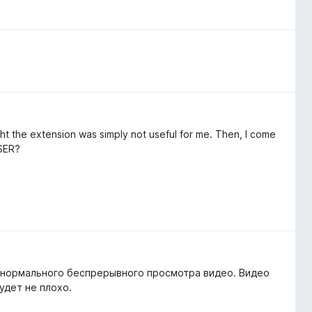
ght the extension was simply not useful for me. Then, I come
WSER?
я нормального беспрерывного просмотра видео. Видео
удет не плохо.