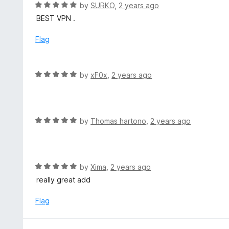
R
by
SURKO
,
2 years ago
5
a
BEST VPN .
t
e
Flag
d
5
o
R
by
xF0x
,
2 years ago
u
a
t
t
o
e
f
d
R
by
Thomas hartono
,
2 years ago
5
5
a
o
t
u
e
t
d
R
by
Xima
,
2 years ago
o
5
a
really great add
f
o
t
5
u
e
Flag
t
d
o
5
f