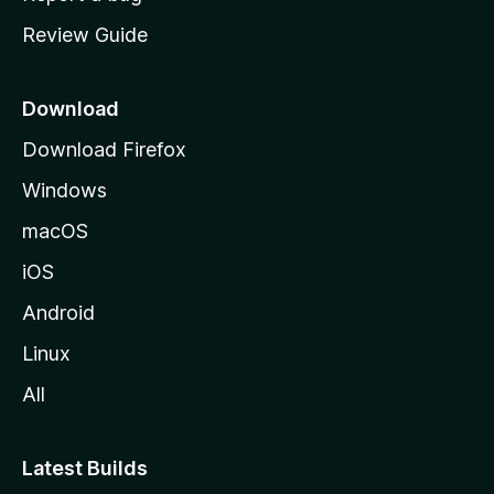
m
Review Guide
e
p
a
Download
g
Download Firefox
e
Windows
macOS
iOS
Android
Linux
All
Latest Builds