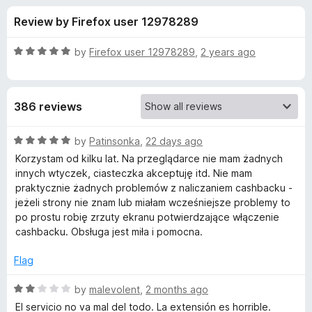
s
t
-
Review by Firefox user 12978289
o
o
f
f
n
5
R
by
Firefox user 12978289
,
2 years ago
s
o
a
t
e
r
386 reviews
d
5
L
o
R
by
Patinsonka
,
22 days ago
u
a
Korzystam od kilku lat. Na przeglądarce nie mam żadnych
e
t
t
innych wtyczek, ciasteczka akceptuję itd. Nie mam
o
e
praktycznie żadnych problemów z naliczaniem cashbacku -
f
d
t
jeżeli strony nie znam lub miałam wcześniejsze problemy to
5
5
po prostu robię zrzuty ekranu potwierdzające włączenie
o
cashbacku. Obsługa jest miła i pomocna.
y
u
t
Flag
S
o
f
R
by
malevolent
,
2 months ago
h
5
a
El servicio no va mal del todo. La extensión es horrible.