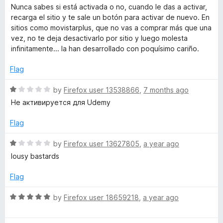
t
Nunca sabes si está activada o no, cuando le das a activar,
e
o
recarga el sitio y te sale un botón para activar de nuevo. En
d
sitios como movistarplus, que no vas a comprar más que una
2
vez, no te deja desactivarlo por sitio y luego molesta
p
o
infinitamente... la han desarrollado con poquísimo cariño.
u
s
t
Flag
o
—
f
R
by
Firefox user 13538866
,
7 months ago
5
a
Не активируется для Udemy
t
c
e
Flag
d
a
1
R
by
Firefox user 13627805
,
a year ago
o
a
lousy bastards
s
u
t
t
e
Flag
h
o
d
f
1
R
by
Firefox user 18659218
,
a year ago
5
o
b
a
u
t