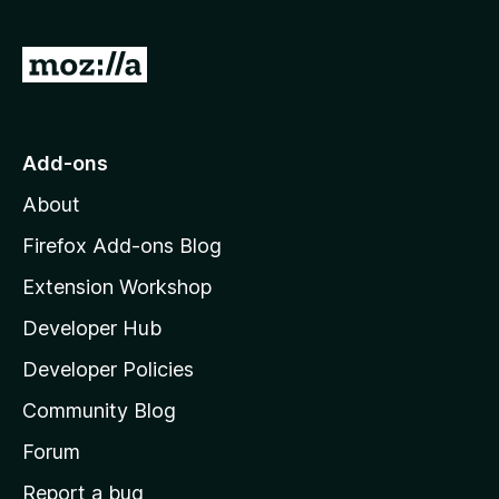
G
o
t
o
Add-ons
M
About
o
z
Firefox Add-ons Blog
i
Extension Workshop
l
Developer Hub
l
a
Developer Policies
'
Community Blog
s
h
Forum
o
Report a bug