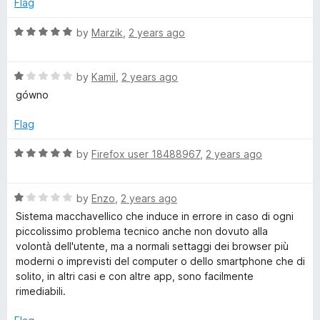
Flag
d
1
R
by
Marzik
,
2 years ago
o
a
u
t
t
R
e
by
Kamil
,
2 years ago
o
a
d
gówno
f
t
5
5
e
o
Flag
d
u
1
t
R
by
Firefox user 18488967
,
2 years ago
o
o
a
u
f
t
t
5
R
e
by
Enzo
,
2 years ago
o
a
d
Sistema macchavellico che induce in errore in caso di ogni
f
t
5
piccolissimo problema tecnico anche non dovuto alla
5
e
o
volontà dell'utente, ma a normali settaggi dei browser più
d
u
moderni o imprevisti del computer o dello smartphone che di
1
t
solito, in altri casi e con altre app, sono facilmente
o
o
rimediabili.
u
f
t
5