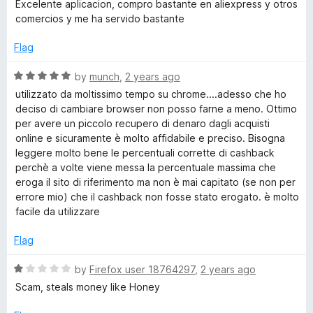
e
a
d
Excelente aplicacion, compro bastante en aliexpress y otros
f
t
5
comercios y me ha servido bastante
5
e
o
d
u
Flag
5
t
o
o
R
by
munch
,
2 years ago
u
f
a
utilizzato da moltissimo tempo su chrome....adesso che ho
t
5
t
deciso di cambiare browser non posso farne a meno. Ottimo
o
e
per avere un piccolo recupero di denaro dagli acquisti
f
d
online e sicuramente è molto affidabile e preciso. Bisogna
5
5
leggere molto bene le percentuali corrette di cashback
o
perchè a volte viene messa la percentuale massima che
u
eroga il sito di riferimento ma non è mai capitato (se non per
t
errore mio) che il cashback non fosse stato erogato. è molto
o
facile da utilizzare
f
5
Flag
R
by
Firefox user 18764297
,
2 years ago
a
Scam, steals money like Honey
t
e