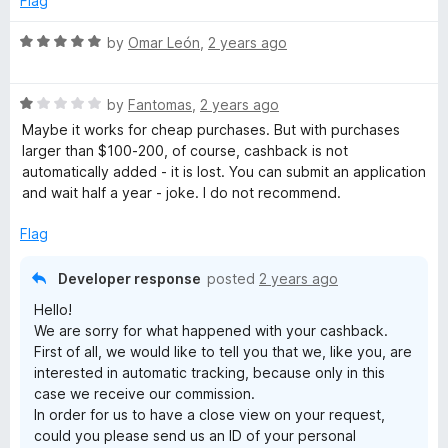
Flag
o
f
R
by
Omar León
,
2 years ago
5
a
t
R
e
by
Fantomas
,
2 years ago
a
d
Maybe it works for cheap purchases. But with purchases
t
5
larger than $100-200, of course, cashback is not
e
o
automatically added - it is lost. You can submit an application
d
u
and wait half a year - joke. I do not recommend.
1
t
o
o
Flag
u
f
t
5
Developer response
posted
2 years ago
o
Hello!
f
We are sorry for what happened with your cashback.
5
First of all, we would like to tell you that we, like you, are
interested in automatic tracking, because only in this
case we receive our commission.
In order for us to have a close view on your request,
could you please send us an ID of your personal