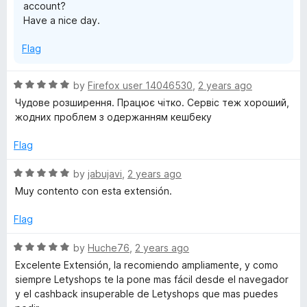
account?
Have a nice day.
Flag
R
by
Firefox user 14046530
,
2 years ago
a
Чудове розширення. Працює чітко. Сервіс теж хороший,
t
жодних проблем з одержанням кешбеку
e
d
Flag
5
o
R
by
jabujavi
,
2 years ago
u
a
Muy contento con esta extensión.
t
t
o
e
Flag
f
d
5
5
R
by
Huche76
,
2 years ago
o
a
Excelente Extensión, la recomiendo ampliamente, y como
u
t
siempre Letyshops te la pone mas fácil desde el navegador
t
e
y el cashback insuperable de Letyshops que mas puedes
o
d