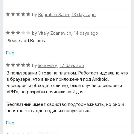
o
o
a
u
f
t
c
t
5
R
e
by
Bugrahan Sahin
,
13 days ago
o
a
d
V
f
t
5
5
R
e
by
Vitaly Zdanevich
,
14 days ago
o
P
a
d
u
Please add Belarus.
t
5
t
e
o
N
o
Flag
d
u
f
3
t
5
R
by
lionovsky
,
17 days ago
o
o
a
В пользовании 3 года на платном. Работает идеально что
u
f
t
в браузере, что в виде приложения под Android.
t
5
e
Блокировки обходит отлично, были случаи блокировки
o
d
VPN'a, но разрабы починили за 2 дня.
f
5
5
o
Бесплатный имеет свойство подтормаживать, но оно и
u
понятно что аддон один из популярных.
t
o
Flag
f