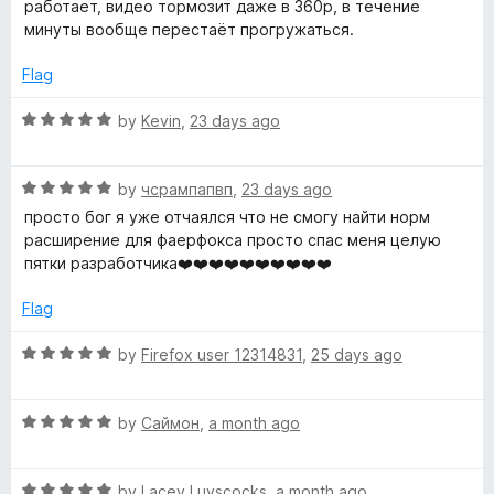
e
работает, видео тормозит даже в 360р, в течение
f
d
минуты вообще перестаёт прогружаться.
5
1
o
Flag
u
t
R
by
Kevin
,
23 days ago
o
a
f
t
5
R
e
by
чсрампапвп
,
23 days ago
a
d
просто бог я уже отчаялся что не смогу найти норм
t
5
расширение для фаерфокса просто спас меня целую
e
o
пятки разработчика❤️❤️❤️❤️❤️❤️❤️❤️❤️❤️
d
u
5
t
Flag
o
o
u
f
R
by
Firefox user 12314831
,
25 days ago
t
5
a
o
t
f
R
e
by
Саймон
,
a month ago
5
a
d
t
5
R
e
by
Lacey Luvscocks
,
a month ago
o