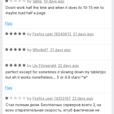
5
R
by
Vahla
,
19 days ago
a
Dosnt work half the time and when it does its 10-15 min to
t
maybe load half a page
e
d
Flag
1
o
R
by
Firefox user 18040613
,
21 days ago
u
a
t
t
o
R
e
by
WhoAmI?
,
21 days ago
f
a
d
5
t
5
R
e
by
Lily Fitzgerald
,
22 days ago
o
a
d
u
perfect except for sometimes it slowing down my tablet/pc
t
5
t
but eh it works nonetheless... 5 or 4.9 stars! ^w^
e
o
o
d
u
f
Flag
5
t
5
o
o
R
by
Firefox user 14353167
,
23 days ago
u
f
a
Стал полным дном. Бесплатных серверов всего 3, на
t
5
t
всех отвратительная скорость, ютуб фактически не
o