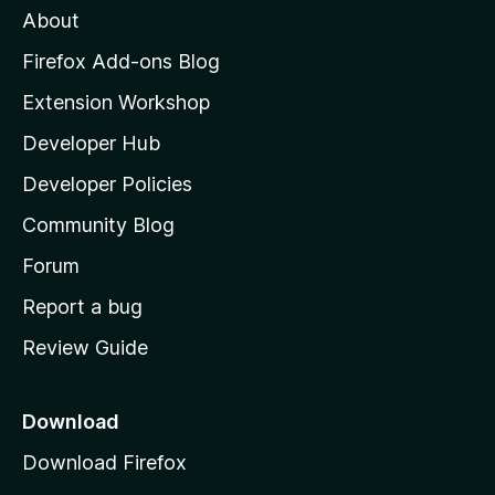
About
o
z
Firefox Add-ons Blog
i
Extension Workshop
l
Developer Hub
l
a
Developer Policies
'
Community Blog
s
h
Forum
o
Report a bug
m
Review Guide
e
p
a
Download
g
Download Firefox
e