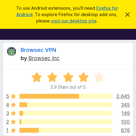
S
Log in
To use Android extensions, you'll need
Firefox for
e
Android
. To explore Firefox for desktop add-ons,
D
F
i
a
please
visit our desktop site
.
s
i
r
m
r
i
c
s
e
h
s
f
R
t
Browsec VPN
h
o
by
Browsec Inc
i
x
e
s
n
B
o
R
r
v
t
a
i
o
3.9 Stars out of 5
c
t
w
i
e
e
5
2,645
s
d
4
345
e
e
3
r
3
149
.
A
9
w
2
100
o
d
1
876
u
d