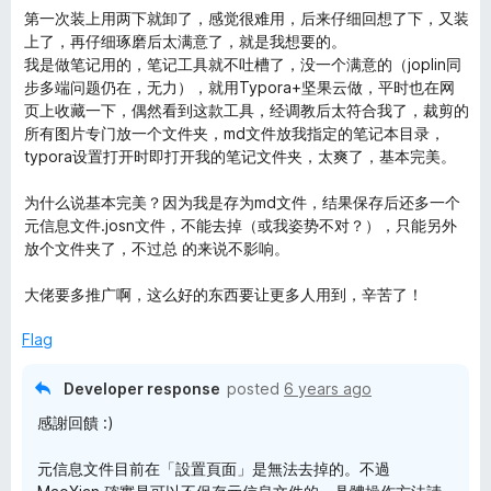
o
o
第一次装上用两下就卸了，感觉很难用，后来仔细回想了下，又装
u
f
上了，再仔细琢磨后太满意了，就是我想要的。
t
5
我是做笔记用的，笔记工具就不吐槽了，没一个满意的（joplin同
o
步多端问题仍在，无力），就用Typora+坚果云做，平时也在网
f
页上收藏一下，偶然看到这款工具，经调教后太符合我了，裁剪的
5
所有图片专门放一个文件夹，md文件放我指定的笔记本目录，
typora设置打开时即打开我的笔记文件夹，太爽了，基本完美。
为什么说基本完美？因为我是存为md文件，结果保存后还多一个
元信息文件.josn文件，不能去掉（或我姿势不对？），只能另外
放个文件夹了，不过总 的来说不影响。
大佬要多推广啊，这么好的东西要让更多人用到，辛苦了！
Flag
Developer response
posted
6 years ago
感謝回饋 :)
元信息文件目前在「設置頁面」是無法去掉的。不過