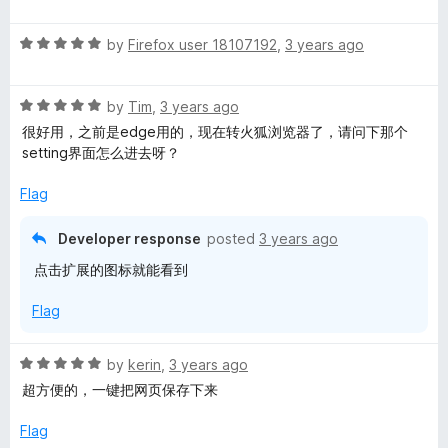
f
a
d
5
t
5
R
e
by
Firefox user 18107192
,
3 years ago
o
a
d
u
t
5
t
R
e
by
Tim
,
3 years ago
o
o
a
d
u
f
很好用，之前是edge用的，现在转火狐浏览器了，请问下那个
t
5
t
5
setting界面怎么进去呀？
e
o
o
d
u
f
Flag
5
t
5
o
o
Developer response
posted
3 years ago
u
f
点击扩展的图标就能看到
t
5
o
Flag
f
5
R
by
kerin
,
3 years ago
a
超方便的，一键把网页保存下来
t
e
Flag
d