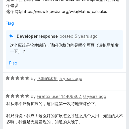
t
5
个错误,
e
o
这个网站https://en.wikipedia.org/wiki/Matrix_calculus
d
u
3
t
Flag
o
o
u
f
Developer response
posted
5 years ago
t
5
这个应该是软件缺陷，请问你裁剪的是哪个网页（请把网址发
o
一下）？
f
5
Flag
R
by
飞舞的冰龙
,
5 years ago
a
t
R
e
by
Firefox user 14406802
,
6 years ago
a
d
我从来不评价扩展的，这回是第一次特地来评价下。
t
5
e
o
我只能说：我靠！这么好的扩展怎么才这么几个人用，知道的人不
d
u
多啊，我也是无意发现的，知道的太晚了。
5
t