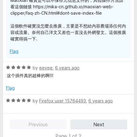
MaoXian 確實是可以不保存元信息文件的，具體操作方法請
看這個鏈接 https://mika-cn.github.io/maoxian-web-
clipper/faq-zh-CN.html#dont-save-index-file
這個軟件確實沒怎麼去推廣，主要是不想給內容農場添任何內
容或流量。奈何自己洋文又差也一直沒去外網發文。這個推廣
確實得搞一下.
Flag
R
by
eevee
,
6 years ago
a
这个插件真的超棒的啊!!!
t
e
Flag
d
5
R
by
Firefox user 15764493
,
6 years ago
o
a
u
t
t
e
Previous
Next
o
d
f
5
Page 1 of 2