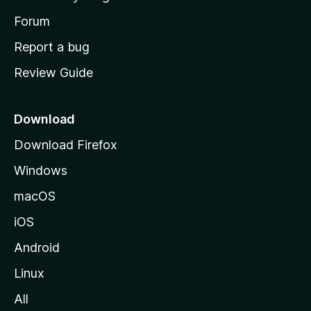
s
h
Forum
o
Report a bug
m
Review Guide
e
p
a
Download
g
Download Firefox
e
Windows
macOS
iOS
Android
Linux
All