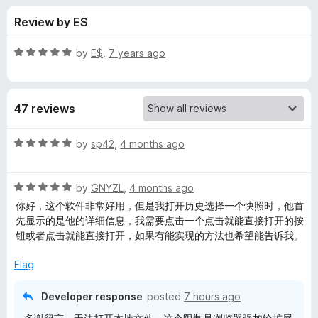
s
t
-
Review by E$
o
o
f
f
n
5
R
by
E$
,
7 years ago
s
o
a
t
e
r
47 reviews
d
5
M
o
R
by
sp42
,
4 months ago
u
a
a
t
t
o
R
e
by
GNYZL
,
4 months ago
f
a
d
o
你好，这个软件非常好用，但是我打开历史选择一个快照时，他首
5
t
5
先显示的是他的详细信息，我需要点击一个点击就能直接打开的按
e
o
钮或者点击就能直接打开，如果有能实现的方法也希望能告诉我。
X
d
u
5
t
Flag
i
o
o
u
f
Developer response
posted
7 hours ago
a
t
5