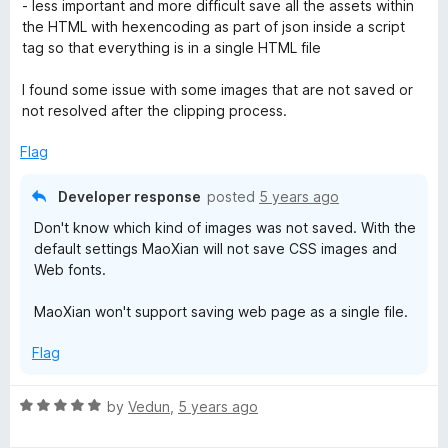
o
- less important and more difficult save all the assets within
u
the HTML with hexencoding as part of json inside a script
t
tag so that everything is in a single HTML file
o
f
I found some issue with some images that are not saved or
5
not resolved after the clipping process.
Flag
Developer response
posted
5 years ago
Don't know which kind of images was not saved. With the
default settings MaoXian will not save CSS images and
Web fonts.
MaoXian won't support saving web page as a single file.
Flag
R
by
Vedun
,
5 years ago
a
t