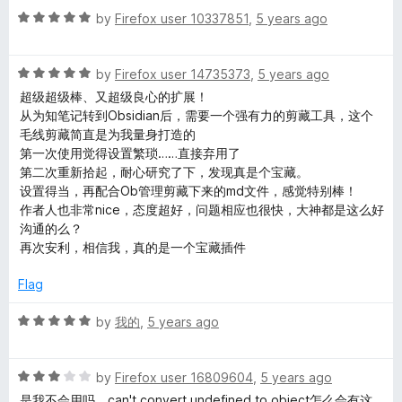
R
e
by
Firefox user 10337851
,
5 years ago
a
d
t
5
R
e
by
Firefox user 14735373
,
5 years ago
o
a
d
u
超级超级棒、又超级良心的扩展！
t
5
t
从为知笔记转到Obsidian后，需要一个强有力的剪藏工具，这个
e
o
o
毛线剪藏简直是为我量身打造的
d
u
f
第一次使用觉得设置繁琐……直接弃用了
5
t
5
第二次重新拾起，耐心研究了下，发现真是个宝藏。
o
o
设置得当，再配合Ob管理剪藏下来的md文件，感觉特别棒！
u
f
作者人也非常nice，态度超好，问题相应也很快，大神都是这么好
t
5
沟通的么？
o
再次安利，相信我，真的是一个宝藏插件
f
5
Flag
R
by
我的
,
5 years ago
a
t
R
e
by
Firefox user 16809604
,
5 years ago
a
d
是我不会用吗，can't convert undefined to object怎么会有这