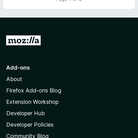
5
o
u
t
o
f
5
G
o
t
o
Add-ons
M
About
o
z
Firefox Add-ons Blog
i
Extension Workshop
l
Developer Hub
l
a
Developer Policies
'
Community Blog