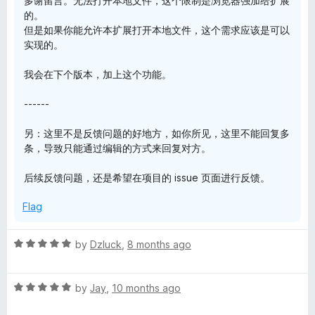
多谢留言。无法打开本地文件，这个限制是浏览器强加给扩展
o
的。
f
n
但是如果你能允许本扩展打开本地文件，这个需求应该是可以
5
实现的。
w
我会在下个版本，加上这个功能。
e
------
b
另：这里不是反馈问题的好地方，如你所见，这里不能回复多
条，导致只能通过编辑的方式来回复对方。
c
后续反馈问题，还是希望在项目的 issue 页面进行反馈。
l
Flag
i
R
by
Dzluck
,
8 months ago
p
a
t
R
e
by
Jay
,
10 months ago
p
a
d