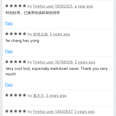
t
5
e
R
e
by
Firefox user 19062425
,
a year ago
o
a
d
u
特别好用，已推荐给搞科研的同学
r
t
5
t
e
o
o
Flag
d
u
f
5
t
5
R
by
斜倚云端
,
2 years ago
o
o
a
fei chang hao yong
u
f
t
t
5
e
Flag
o
d
f
5
R
by
Firefox user 18748006
,
2 years ago
5
o
a
Very cool tool, especially markdown saver. Thank you very
u
t
much!
t
e
o
d
Flag
f
5
5
o
R
by
彪大大
,
3 years ago
u
a
t
t
o
R
e
by
Firefox user 14643647
,
3 years ago