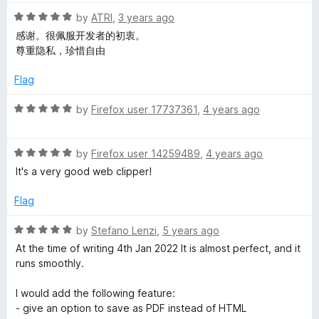
5
R
by
ATRI
,
3 years ago
o
a
感谢。很佩服开发者的初衷。
u
t
尊重隐私，珍惜自由
t
e
o
d
Flag
f
5
5
o
R
by
Firefox user 17737361
,
4 years ago
u
a
t
t
o
R
e
by
Firefox user 14259489
,
4 years ago
f
a
d
It's a very good web clipper!
5
t
5
e
o
Flag
d
u
5
t
R
by
Stefano Lenzi
,
5 years ago
o
o
a
At the time of writing 4th Jan 2022 It is almost perfect, and it
u
f
t
runs smoothly.
t
5
e
o
d
I would add the following feature:
f
5
- give an option to save as PDF instead of HTML
5