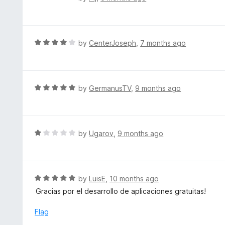
u
a
t
t
o
e
f
d
R
by
CenterJoseph
,
7 months ago
5
5
a
o
t
u
e
t
d
R
by
GermanusTV
,
9 months ago
o
4
a
f
o
t
5
u
e
t
d
R
by
Ugarov
,
9 months ago
o
5
a
f
o
t
5
u
e
t
d
R
by
LuisE
,
10 months ago
o
1
a
Gracias por el desarrollo de aplicaciones gratuitas!
f
o
t
5
u
e
Flag
t
d