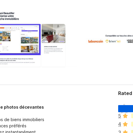
Rated 
T
e de photos décevantes
h
5
e
os de biens immobiliers
4
r
onces préférés
e
isez instantanément
3