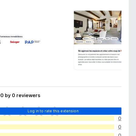
0 by 0 reviewers
Log in to rate this extension
0
0
0