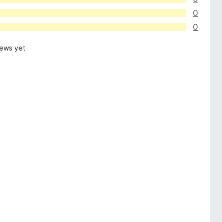
0
0
iews yet