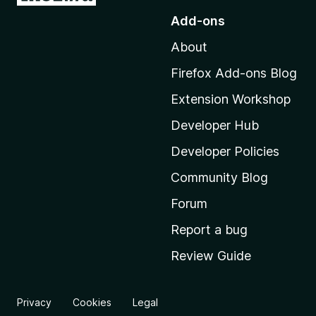
o
Add-ons
t
About
o
M
Firefox Add-ons Blog
o
Extension Workshop
z
i
Developer Hub
l
Developer Policies
l
Community Blog
a
'
Forum
s
Report a bug
h
Review Guide
o
m
e
Privacy
Cookies
Legal
p