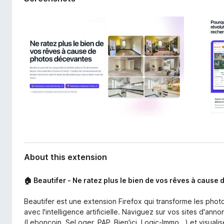
d
-
a
o
t
n
a
s
About this extension
🏠 Beautifer - Ne ratez plus le bien de vos rêves à caus
Beautifer est une extension Firefox qui transforme les phot
avec l'intelligence artificielle. Naviguez sur vos sites d'ann
(Leboncoin, SeLoger, PAP, Bien'ici, Logic-Immo...) et visual