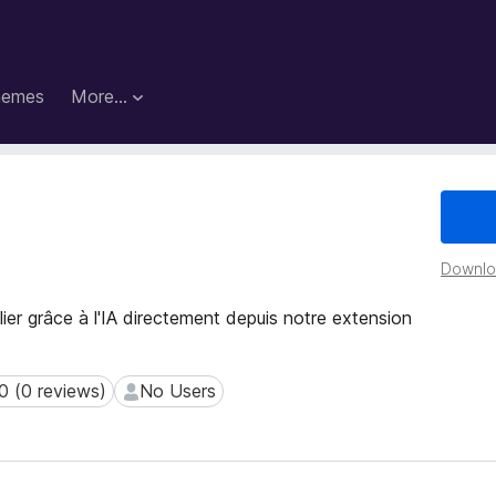
hemes
More…
Downloa
ier grâce à l'IA directement depuis notre extension
0 (0 reviews)
No Users
(0 reviews)
No Users