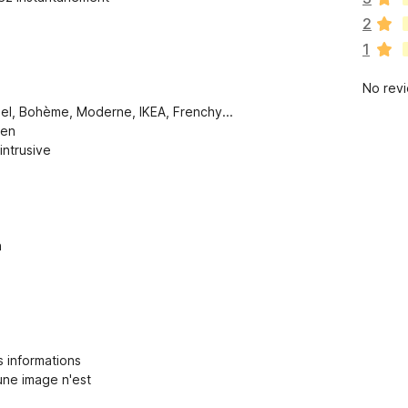
a
2
r
1
e
n
No rev
o
r
riel, Bohème, Moderne, IKEA, Frenchy...
a
ien
t
intrusive
i
n
g
s
y
n
e
t
 informations
une image n'est