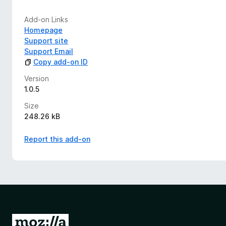
Add-on Links
Homepage
Support site
Support Email
Copy add-on ID
Version
1.0.5
Size
248.26 kB
Report this add-on
G