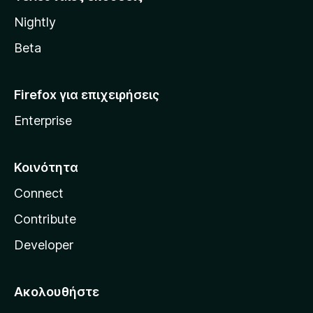
l
Nightly
l
a
Beta
Firefox για επιχειρήσεις
Enterprise
Κοινότητα
Connect
Contribute
Developer
Ακολουθήστε