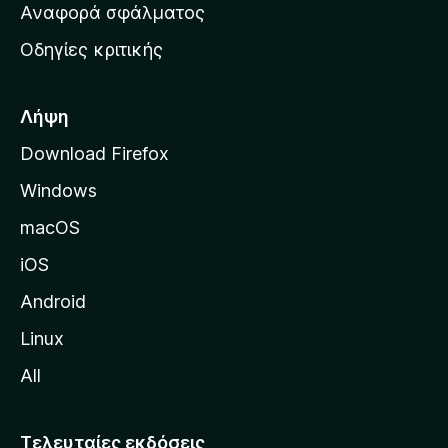
χ
Αναφορά σφάλματος
ε
ι
ς
Οδηγίες κριτικής
κ
ή
σ
Λήψη
ε
Download Firefox
λ
Windows
ί
δ
macOS
α
iOS
τ
η
Android
ς
Linux
M
All
o
z
i
Τελευταίες εκδόσεις