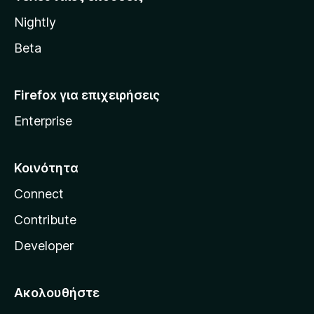
l
Nightly
l
a
Beta
Firefox για επιχειρήσεις
Enterprise
Κοινότητα
Connect
Contribute
Developer
Ακολουθήστε