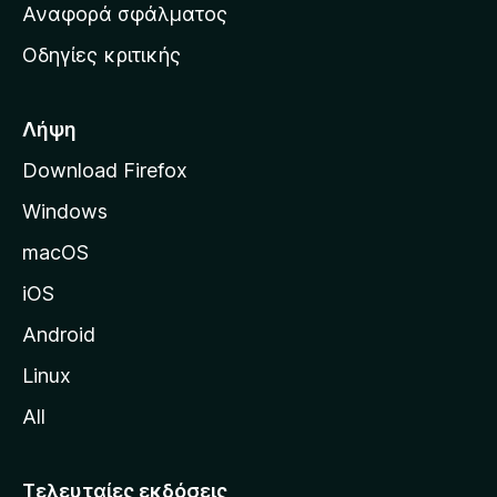
χ
Αναφορά σφάλματος
ε
ι
ς
Οδηγίες κριτικής
κ
ή
σ
Λήψη
ε
Download Firefox
λ
Windows
ί
δ
macOS
α
iOS
τ
η
Android
ς
Linux
M
All
o
z
i
Τελευταίες εκδόσεις