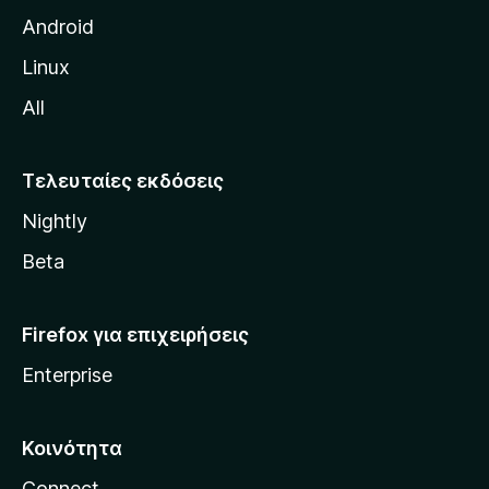
η
Android
ς
Linux
M
All
o
z
i
Τελευταίες εκδόσεις
l
Nightly
l
a
Beta
Firefox για επιχειρήσεις
Enterprise
Κοινότητα
Connect