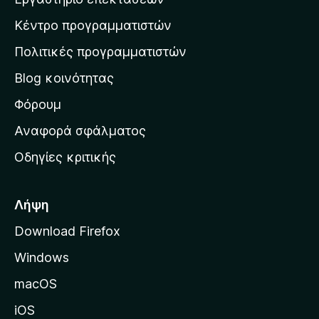
β
ο
σ
α
γ
Κέντρο προγραμματιστών
τ
θ
ί
μ
η
ε
Πολιτικές προγραμματιστών
ο
ν
ς
λ
Blog κοινότητας
α
ο
ρ
Φόρουμ
γ
ί
χ
Αναφορά σφάλματος
ε
ι
ς
Οδηγίες κριτικής
κ
ή
σ
Λήψη
ε
Download Firefox
λ
Windows
ί
δ
macOS
α
iOS
τ