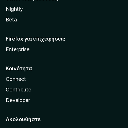
l
Nightly
l
a
Beta
Firefox για επιχειρήσεις
Enterprise
Κοινότητα
Connect
Contribute
Developer
Ακολουθήστε