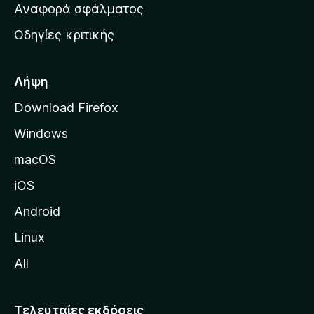
χ
Αναφορά σφάλματος
ε
ι
ς
Οδηγίες κριτικής
κ
ή
σ
Λήψη
ε
Download Firefox
λ
Windows
ί
δ
macOS
α
iOS
τ
η
Android
ς
Linux
M
All
o
z
i
Τελευταίες εκδόσεις