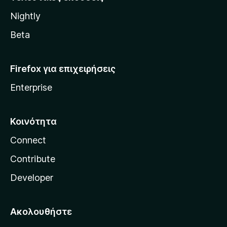
l
Nightly
l
a
Beta
Firefox για επιχειρήσεις
Enterprise
Κοινότητα
Connect
Contribute
Developer
Ακολουθήστε