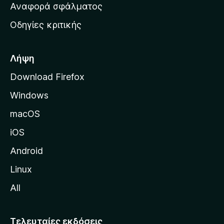
χ
Αναφορά σφάλματος
ε
ι
ς
Οδηγίες κριτικής
κ
ή
σ
Λήψη
ε
Download Firefox
λ
Windows
ί
δ
macOS
α
iOS
τ
η
Android
ς
Linux
M
All
o
z
i
Τελευταίες εκδόσεις