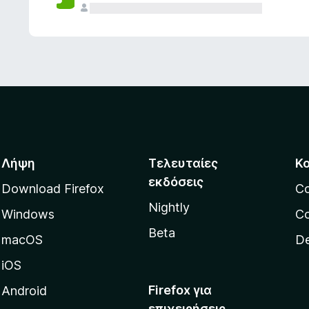
ς
Λήψη
Τελευταίες
Κ
εκδόσεις
Download Firefox
C
Nightly
Windows
Co
Beta
macOS
De
iOS
Firefox για
Android
επιχειρήσεις