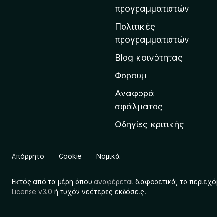
η
προγραμματιστών
ν
Πολιτικές
α
προγραμματιστών
ρ
Blog κοινότητας
χ
ι
Φόρουμ
κ
Αναφορά
ή
σφάλματος
σ
Οδηγίες κριτικής
ε
λ
ί
Απόρρητο
Cookie
Νομικά
δ
α
Εκτός από τα μέρη όπου
αναφέρεται
διαφορετικά, το περιεχό
τ
License v3.0
ή τυχόν νεότερες εκδόσεις.
η