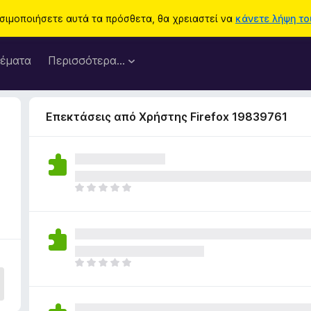
ησιμοποιήσετε αυτά τα πρόσθετα, θα χρειαστεί να
κάνετε λήψη του
έματα
Περισσότερα…
Επεκτάσεις από Χρήστης Firefox 19839761
Δ
ε
ν
υ
π
ά
Δ
ρ
ε
χ
ν
ο
υ