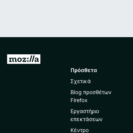
Μ
ε
Πρόσθετα
τ
Σχετικά
ά
β
Blog προσθέτων
α
Firefox
σ
Εργαστήριο
η
επεκτάσεων
σ
τ
Κέντρο